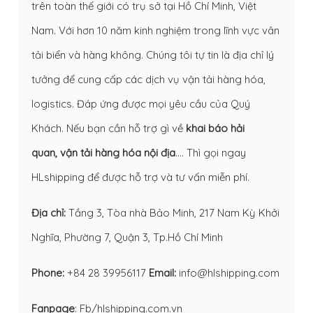
trên toàn thế giới có trụ sở tại Hồ Chí Minh, Việt
Nam. Với hơn 10 năm kinh nghiệm trong lĩnh vực vân
tải biển và hàng không. Chúng tôi tự tin là địa chỉ lý
tưởng để cung cấp các dịch vụ vận tải hàng hóa,
logistics. Đáp ứng được mọi yêu cầu của Quý
Khách. Nếu bạn cần hỗ trợ gì về
khai báo hải
quan
,
vận tải hàng hóa nội địa
…. Thì gọi ngay
HLshipping để được hỗ trợ và tư vấn miễn phí.
Địa chỉ:
Tầng 3, Tòa nhà Bảo Minh, 217 Nam Kỳ Khởi
Nghĩa, Phường 7, Quận 3, Tp.Hồ Chí Minh
Phone:
+84 28 39956117
Email:
info@hlshipping.com
Fanpage
:
Fb/hlshipping.com.vn