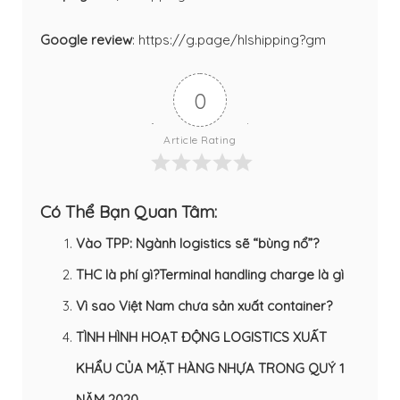
Google review
:
https://g.page/hlshipping?gm
0
Article Rating
Có Thể Bạn Quan Tâm:
Vào TPP: Ngành logistics sẽ “bùng nổ”?
THC là phí gì?Terminal handling charge là gì
Vì sao Việt Nam chưa sản xuất container?
TÌNH HÌNH HOẠT ĐỘNG LOGISTICS XUẤT
KHẨU CỦA MẶT HÀNG NHỰA TRONG QUÝ 1
NĂM 2020