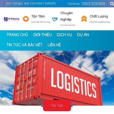
Y
our cargo, we connect beliefs
Hotline:
0903.309.909
Chuyên
Tận Tâm
Chất Lượng
Nghiệp
Giá ổn định nhất thị trường
Đồng hành cùng khách hàng
Tốt và hiệu quả nhất
TRANG CHỦ
GIỚI THIỆU
DỊCH VỤ
DỰ ÁN
TIN TỨC VÀ BÀI VIẾT
LIÊN HỆ
<
>
Tin Tức