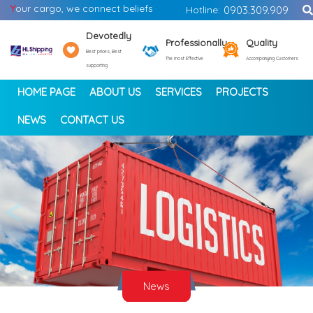
Y
our cargo, we connect beliefs
Hotline:
0903.309.909
Devotedly
Professionally
Quality
Best prices, Best
The most Effective
Accompanying Customers
supporting
HOME PAGE
ABOUT US
SERVICES
PROJECTS
NEWS
CONTACT US
<
>
News