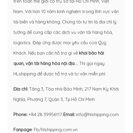
trên toàn thế giới có trụ sở tại Hồ Chí Minh, Việt
Nam. Với hơn 10 năm kinh nghiệm trong lĩnh vực vân
tải biển và hàng không. Chúng tôi tự tin là địa chỉ lý
tưởng để cung cấp các dịch vụ vận tải hàng hóa,
logistics. Đáp ứng được mọi yêu cầu của Quý
Khách. Nếu bạn cần hỗ trợ gì về
khai báo hải
quan
,
vận tải hàng hóa nội địa
…. Thì gọi ngay
HLshipping để được hỗ trợ và tư vấn miễn phí.
Địa chỉ:
Tầng 3, Tòa nhà Bảo Minh, 217 Nam Kỳ Khởi
Nghĩa, Phường 7, Quận 3, Tp.Hồ Chí Minh
Phone:
+84 28 39956117
Email:
info@hlshipping.com
Fanpage
:
Fb/hlshipping.com.vn