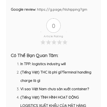
Google review
:
https://g.page/hlshipping?gm
0
Article Rating
Có Thể Bạn Quan Tâm:
In TPP: logistics industry will
(Tiếng Việt) THC là phí gì?Terminal handling
charge là gì
Vì sao Việt Nam chưa sản xuất container?
(Tiếng Việt) TÌNH HÌNH HOẠT ĐỘNG
LOGISTICS XUẤT KHẨU CỦA MẶT HÀNG