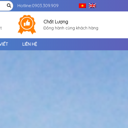
Hotline:
0903.309.909
Chất Lượng
t
Đồng hành cùng khách hàng
VIẾT
LIÊN HỆ