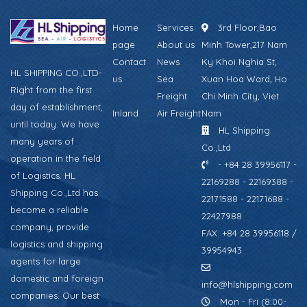
Home
Services
3rd Floor,Bao
page
About us
Minh Tower,217 Nam
Contact
News
Ky Khoi Nghia St,
HL SHIPPING CO.,LTD-
us
Sea
Xuan Hoa Ward, Ho
Right from the first
Freight
Chi Minh City, Viet
day of establishment,
Inland
Air Freight
Nam
until today. We have
HL Shipping
many years of
Co.,Ltd
operation in the field
- +84 28 39956117 -
of Logistics. HL
22169288 - 22169388 -
Shipping Co.,Ltd has
22171588 - 22171688 -
become a reliable
22427988
company, provide
FAX: +84 28 39956118 /
logistics and shipping
39954943
agents for large
domestic and foreign
info@hlshipping.com
companies. Our best
Mon - Fri (8:00-