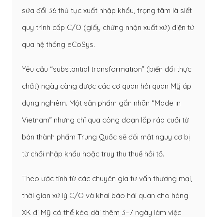
sửa đổi 36 thủ tục xuất nhập khẩu, trọng tâm là siết
quy trình cấp C/O (giấy chứng nhận xuất xứ) điện tử
qua hệ thống eCoSys.
Yêu cầu “substantial transformation” (biến đổi thực
chất) ngày càng được các cơ quan hải quan Mỹ áp
dụng nghiêm. Một sản phẩm gắn nhãn “Made in
Vietnam” nhưng chỉ qua công đoạn lắp ráp cuối từ
bán thành phẩm Trung Quốc sẽ đối mặt nguy cơ bị
từ chối nhập khẩu hoặc truy thu thuế hồi tố.
Theo ước tính từ các chuyên gia tư vấn thương mại,
thời gian xử lý C/O và khai báo hải quan cho hàng
XK đi Mỹ có thể kéo dài thêm 3–7 ngày làm việc