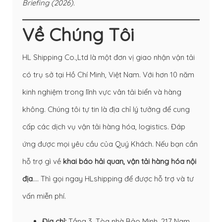
Briefing (2026).
Về Chúng Tôi
HL Shipping Co.,Ltd là một đơn vị giao nhận vận tải
có trụ sở tại Hồ Chí Minh, Việt Nam. Với hơn 10 năm
kinh nghiệm trong lĩnh vực vân tải biển và hàng
không. Chúng tôi tự tin là địa chỉ lý tưởng để cung
cấp các dịch vụ vận tải hàng hóa, logistics. Đáp
ứng được mọi yêu cầu của Quý Khách. Nếu bạn cần
hỗ trợ gì về
khai báo hải quan
,
vận tải hàng hóa nội
địa
…. Thì gọi ngay HLshipping để được hỗ trợ và tư
vấn miễn phí.
Địa chỉ:
Tầng 3, Tòa nhà Bảo Minh, 217 Nam