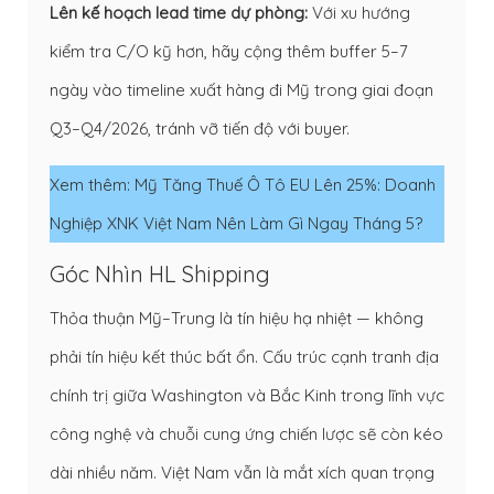
Lên kế hoạch lead time dự phòng:
Với xu hướng
kiểm tra C/O kỹ hơn, hãy cộng thêm buffer 5–7
ngày vào timeline xuất hàng đi Mỹ trong giai đoạn
Q3–Q4/2026, tránh vỡ tiến độ với buyer.
Xem thêm:
Mỹ Tăng Thuế Ô Tô EU Lên 25%: Doanh
Nghiệp XNK Việt Nam Nên Làm Gì Ngay Tháng 5?
Góc Nhìn HL Shipping
Thỏa thuận Mỹ–Trung là tín hiệu hạ nhiệt — không
phải tín hiệu kết thúc bất ổn. Cấu trúc cạnh tranh địa
chính trị giữa Washington và Bắc Kinh trong lĩnh vực
công nghệ và chuỗi cung ứng chiến lược sẽ còn kéo
dài nhiều năm. Việt Nam vẫn là mắt xích quan trọng