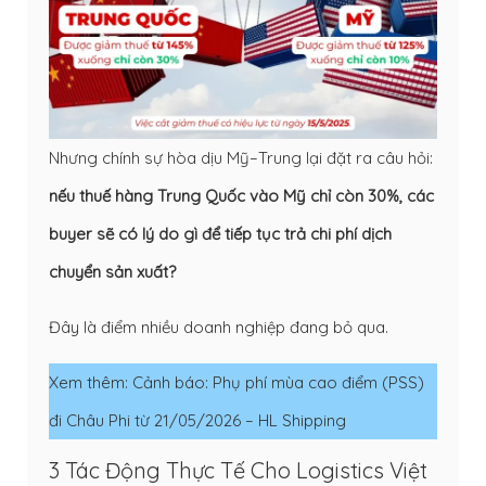
Nhưng chính sự hòa dịu Mỹ–Trung lại đặt ra câu hỏi:
nếu thuế hàng Trung Quốc vào Mỹ chỉ còn 30%, các
buyer sẽ có lý do gì để tiếp tục trả chi phí dịch
chuyển sản xuất?
Đây là điểm nhiều doanh nghiệp đang bỏ qua.
Xem thêm:
Cảnh báo: Phụ phí mùa cao điểm (PSS)
đi Châu Phi từ 21/05/2026 – HL Shipping
3 Tác Động Thực Tế Cho Logistics Việt