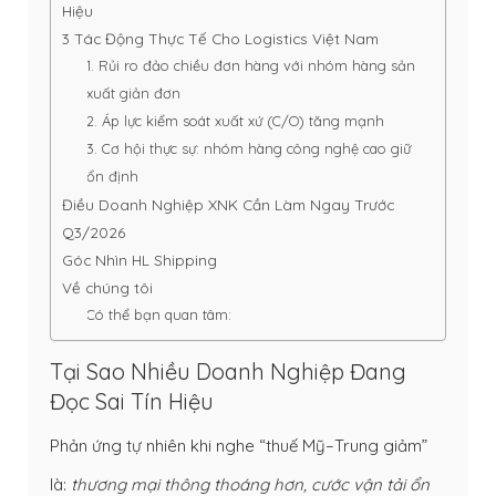
Hiệu
3 Tác Động Thực Tế Cho Logistics Việt Nam
1. Rủi ro đảo chiều đơn hàng với nhóm hàng sản
xuất giản đơn
2. Áp lực kiểm soát xuất xứ (C/O) tăng mạnh
3. Cơ hội thực sự: nhóm hàng công nghệ cao giữ
ổn định
Điều Doanh Nghiệp XNK Cần Làm Ngay Trước
Q3/2026
Góc Nhìn HL Shipping
Về chúng tôi
Có thể bạn quan tâm:
Tại Sao Nhiều Doanh Nghiệp Đang
Đọc Sai Tín Hiệu
Phản ứng tự nhiên khi nghe “thuế Mỹ–Trung giảm”
là:
thương mại thông thoáng hơn, cước vận tải ổn