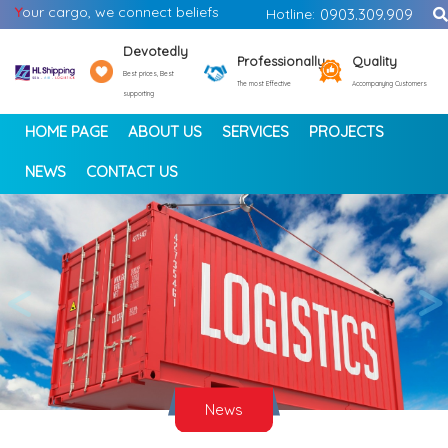
Y
our cargo, we connect beliefs
Hotline:
0903.309.909
Devotedly
Professionally
Quality
Best prices, Best
The most Effective
Accompanying Customers
supporting
HOME PAGE
ABOUT US
SERVICES
PROJECTS
NEWS
CONTACT US
<
>
News