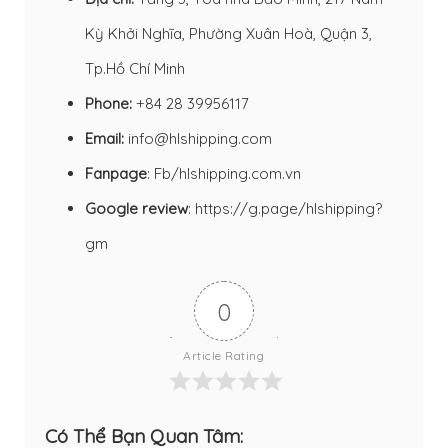
Kỳ Khởi Nghĩa, Phường Xuân Hoà, Quận 3,
Tp.Hồ Chí Minh
Phone:
+84 28 39956117
Email:
info@hlshipping.com
Fanpage
:
Fb/hlshipping.com.vn
Google review
:
https://g.page/hlshipping?
gm
0
Article Rating
Có Thể Bạn Quan Tâm: