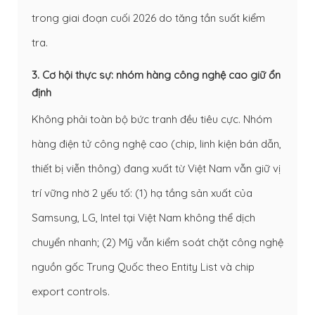
trong giai đoạn cuối 2026 do tăng tần suất kiểm
tra.
3. Cơ hội thực sự: nhóm hàng công nghệ cao giữ ổn
định
Không phải toàn bộ bức tranh đều tiêu cực. Nhóm
hàng điện tử công nghệ cao (chip, linh kiện bán dẫn,
thiết bị viễn thông) đang xuất từ Việt Nam vẫn giữ vị
trí vững nhờ 2 yếu tố: (1) hạ tầng sản xuất của
Samsung, LG, Intel tại Việt Nam không thể dịch
chuyển nhanh; (2) Mỹ vẫn kiểm soát chặt công nghệ
nguồn gốc Trung Quốc theo Entity List và chip
export controls.