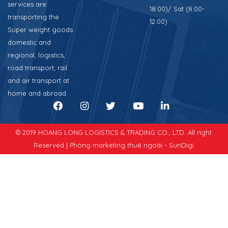
services are
18:00)/ Sat (8:00-
transporting the
12:00)
Super weight goods
domestic and
regional, logistics,
road transport, rail
and air transport at
home and abroad.
© 2019 HOANG LONG LOGISTICS & TRADING CO., LTD. All right
Reserved |
Phòng marketing thuê ngoài - SunDigi