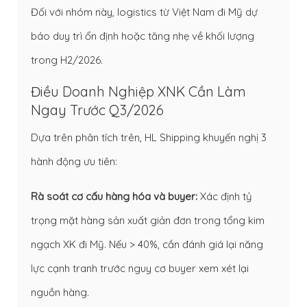
Đối với nhóm này, logistics từ Việt Nam đi Mỹ dự
báo duy trì ổn định hoặc tăng nhẹ về khối lượng
trong H2/2026.
Điều Doanh Nghiệp XNK Cần Làm
Ngay Trước Q3/2026
Dựa trên phân tích trên, HL Shipping khuyến nghị 3
hành động ưu tiên:
Rà soát cơ cấu hàng hóa và buyer:
Xác định tỷ
trọng mặt hàng sản xuất giản đơn trong tổng kim
ngạch XK đi Mỹ. Nếu > 40%, cần đánh giá lại năng
lực cạnh tranh trước nguy cơ buyer xem xét lại
nguồn hàng.