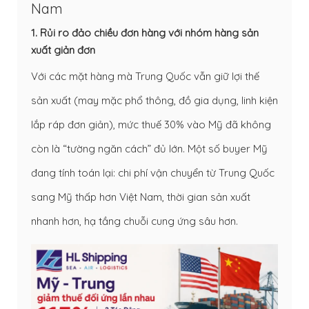
Nam
1. Rủi ro đảo chiều đơn hàng với nhóm hàng sản
xuất giản đơn
Với các mặt hàng mà Trung Quốc vẫn giữ lợi thế
sản xuất (may mặc phổ thông, đồ gia dụng, linh kiện
lắp ráp đơn giản), mức thuế 30% vào Mỹ đã không
còn là “tường ngăn cách” đủ lớn. Một số buyer Mỹ
đang tính toán lại: chi phí vận chuyển từ Trung Quốc
sang Mỹ thấp hơn Việt Nam, thời gian sản xuất
nhanh hơn, hạ tầng chuỗi cung ứng sâu hơn.