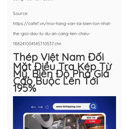
Source:
https://cafef.vn/moi-hang-van-tai-bien-lon-nhat-
the-gioi-dau-tu-du-an-cang-lien-chieu-
188241004145710537.chn
Thép Việt Nam Đối
Mặt Điều Tra Kép Từ
Mỹ, Biên Độ Phá Giá
Cáo Buộc Lên Tới
195%