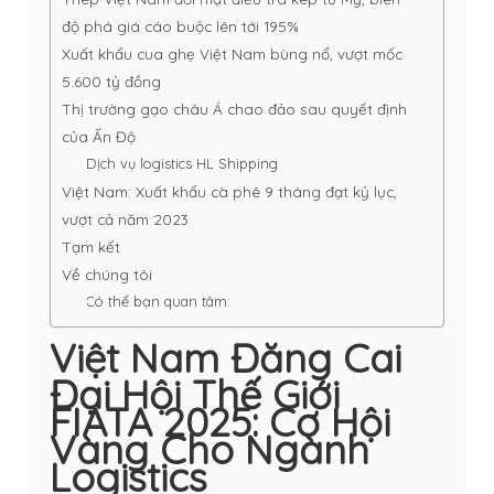
độ phá giá cáo buộc lên tới 195%
Xuất khẩu cua ghẹ Việt Nam bùng nổ, vượt mốc
5.600 tỷ đồng
Thị trường gạo châu Á chao đảo sau quyết định
của Ấn Độ
Dịch vụ logistics HL Shipping
Việt Nam: Xuất khẩu cà phê 9 tháng đạt kỷ lục,
vượt cả năm 2023
Tạm kết
Về chúng tôi
Có thể bạn quan tâm:
Việt Nam Đăng Cai
Đại Hội Thế Giới
FIATA 2025: Cơ Hội
Vàng Cho Ngành
Logistics