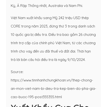
Kỳ, Ả Rập Thống nhất, Australia và Nam Phi.
Việt Nam xuất khẩu sang Mỹ 242 triệu USD thép
CORE trong năm 2023, đứng thứ 3 trong danh sách
10 quốc gia bị điều tra. Điều tra bao gồm 26 chương
trình trợ cấp của chính phủ Việt Nam, từ các chương
trình cho vay đến ưu đãi thuế và đất đai. Thời hạn
trả lời bản câu hỏi điều tra là ngày 9/10/2024.
Source:
https://www.tinnhanhchungkhoan.vn/thep-chong-
an-mon-viet-nam-bi-dieu-tra-kep-bien-do-pha-gia-
cao-buoc-195-post355355.html