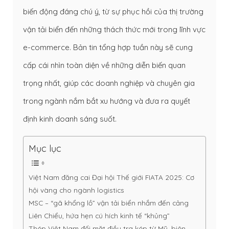
biến động đáng chú ý, từ sự phục hồi của thị trường
vận tải biển đến những thách thức mới trong lĩnh vực
e-commerce. Bản tin tổng hợp tuần này sẽ cung
cấp cái nhìn toàn diện về những diễn biến quan
trọng nhất, giúp các doanh nghiệp và chuyên gia
trong ngành nắm bắt xu hướng và đưa ra quyết
định kinh doanh sáng suốt.
Mục lục
Việt Nam đăng cai Đại hội Thế giới FIATA 2025: Cơ
hội vàng cho ngành logistics
MSC – “gã khổng lồ” vận tải biển nhắm đến cảng
Liên Chiểu, hứa hẹn cú hích kinh tế “khủng”
Thép Việt Nam đối mặt điều tra kép từ Mỹ, biên