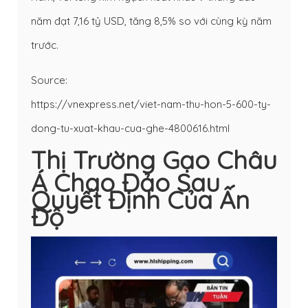
năm đạt 7,16 tỷ USD, tăng 8,5% so với cùng kỳ năm
trước.
Source:
https://vnexpress.net/viet-nam-thu-hon-5-600-ty-
dong-tu-xuat-khau-cua-ghe-4800616.html
Thị Trường Gạo Châu
Á Chao Đảo Sau
Quyết Định Của Ấn
Độ