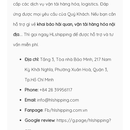
cấp các dịch vụ vận tải hàng hóa, logistics. Đáp
ứng được mọi yêu cầu của Quý Khách. Nếu bạn cần
hỗ trợ gì về
khai báo hải quan
,
vận tải hàng hóa nội
địa
…. Thì gọi ngay HLshipping để được hỗ trợ và tư
vấn miễn phí.
Địa chỉ:
Tầng 3, Tòa nhà Bảo Minh, 217 Nam
Kỳ Khởi Nghĩa, Phường Xuân Hoà, Quận 3,
Tp.Hồ Chí Minh
Phone:
+84 28 39956117
Email:
info@hlshipping.com
Fanpage
:
Fb/hlshipping.com.vn
Google review
:
https://g.page/hlshipping?