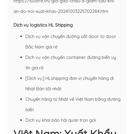
https://tuoitre.vn/gia-gao-chau-a-giam-sau-khi-
an-do-noi-xuat-khau-20241003225702284.htm
Dịch vụ logistics HL Shipping
Dịch vụ vận chuyển đường sắt door to door
Bắc Nam giá rẻ
Dịch vụ vận chuyển container đường biển uy
tín giá rẻ
[Dịch vụ] HLshipping đơn vị chuyển hàng đi
Nhật Bản tốt nhất
Chuyển hàng từ Nhật về Việt Nam bằng đường
biển
Dịch vụ khai báo hải quan trọn gói
Việt Nam: Xuất Khẩu