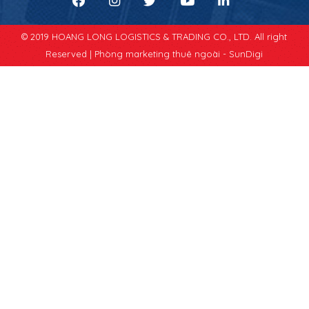
© 2019 HOANG LONG LOGISTICS & TRADING CO., LTD. All right
Reserved |
Phòng marketing thuê ngoài - SunDigi