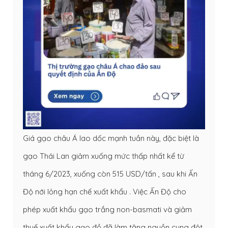
Giá gạo châu Á lao dốc mạnh tuần này, đặc biệt là
gạo Thái Lan giảm xuống mức thấp nhất kể từ
tháng 6/2023, xuống còn 515 USD/tấn , sau khi Ấn
Độ nới lỏng hạn chế xuất khẩu . Việc Ấn Độ cho
phép xuất khẩu gạo trắng non-basmati và giảm
thuế xuất khẩu gạo đồ đã làm tăng nguồn cung đột