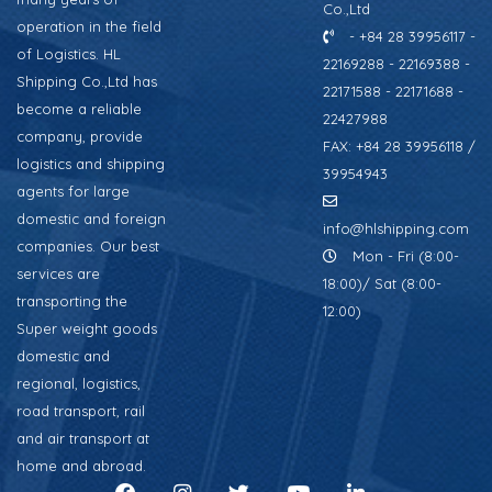
Co.,Ltd
operation in the field
- +84 28 39956117 -
of Logistics. HL
22169288 - 22169388 -
Shipping Co.,Ltd has
22171588 - 22171688 -
become a reliable
22427988
company, provide
FAX: +84 28 39956118 /
logistics and shipping
39954943
agents for large
domestic and foreign
info@hlshipping.com
companies. Our best
Mon - Fri (8:00-
services are
18:00)/ Sat (8:00-
transporting the
12:00)
Super weight goods
domestic and
regional, logistics,
road transport, rail
and air transport at
home and abroad.