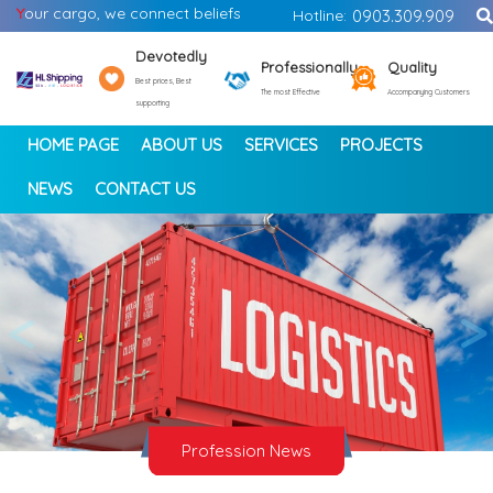
Y
our cargo, we connect beliefs
Hotline:
0903.309.909
Devotedly
Professionally
Quality
Best prices, Best
The most Effective
Accompanying Customers
supporting
HOME PAGE
ABOUT US
SERVICES
PROJECTS
NEWS
CONTACT US
<
>
Profession News