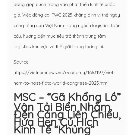
đóng góp quan trọng vào phát triển kinh tế quốc
gia. Việc đăng cai FWC 2025 khẳng định vị thế ngày
càng tăng của Việt Nam trong ngành logistics toàn
cầu, hướng đến mục tiêu trở thành trung tâm
logistics khu vực và thế giới trong tương lai.
Source:
https://vietnamnews.vn/economy/1663197/viet-
nam-to-host-fiata-world-congress-2025.html
MSC – “gã Khổng Lồ”
Vận Tải Biển Nhắm
Đến Cảng Liên Chiểu,
Hứa Hẹn Cú Hích
Kinh Tế “khủng”