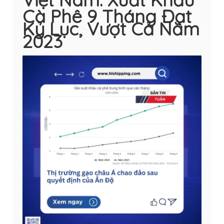
Cà Phê 9 Tháng Đạt
Kỷ Lục, Vượt Cả Năm
2023