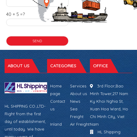
40 + 5 =?
ABOUT US
CATEGORIES
OFFICE
Home
Services
3rd Floor,Bao
page
About us
Minh Tower,217 Nam
Contact
News
Ky Khoi Nghia St,
HL SHIPPING CO.,LTD-
us
Sea
Xuan Hoa Ward, Ho
Right from the first
Freight
Chi Minh City, Viet
day of establishment,
Inland
Air Freight
Nam
until today. We have
HL Shipping
many years of