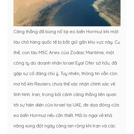
Căng thẳng đã bùng nổ tại eo biển Hormuz khi một
tàu chở hàng quốc tế bị bắt giữ gần khu vực này. Cụ
thể, con tàu MSC Aries của Zodiac Maritime, một
công ty do doanh nhân Israel Eyal Ofer sở hữu, đã
gặp sự cố đáng chú ý. Tuy nhiên, thông tin vẫn còn
mơ hồ khi Reuters chưa thể xác nhận chính xác về
tình hình. Iran, trong bối cảnh căng thẳng liên quan
tới sự hiện diện của Israel tại UAE, đe dọa đóng cửa
eo biển Hormuz nếu cần thiết. Mối lo ngại về khả
năng xung đột ngày càng lan rộng khi Iran và các