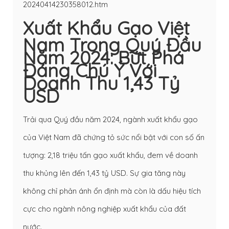
20240414230358012.htm
Xuất Khẩu Gạo Việt
Nam Trong Quý Đầu
Năm 2024: Bứt Phá
Đáng Chú Ý Với
Doanh Thu 1,43 Tỷ
USD
Trải qua Quý đầu năm 2024, ngành xuất khẩu gạo
của Việt Nam đã chứng tỏ sức nổi bật với con số ấn
tượng: 2,18 triệu tấn gạo xuất khẩu, đem về doanh
thu khủng lên đến 1,43 tỷ USD. Sự gia tăng này
không chỉ phản ánh ổn định mà còn là dấu hiệu tích
cực cho ngành nông nghiệp xuất khẩu của đất
nước.