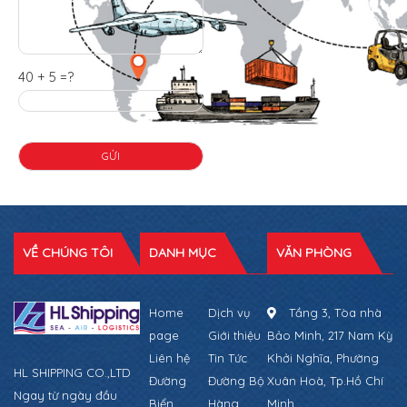
40 + 5 =?
VỀ CHÚNG TÔI
DANH MỤC
VĂN PHÒNG
Home
Dịch vụ
Tầng 3, Tòa nhà
page
Giới thiệu
Bảo Minh, 217 Nam Kỳ
Liên hệ
Tin Tức
Khởi Nghĩa, Phường
HL SHIPPING CO.,LTD
Đường
Đường Bộ
Xuân Hoà, Tp.Hồ Chí
Ngay từ ngày đầu
Biển
Hàng
Minh