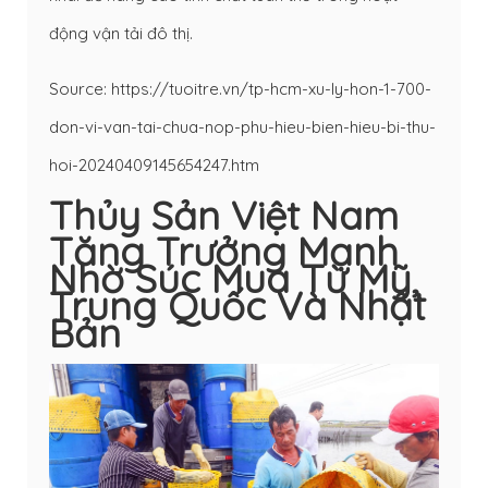
động vận tải đô thị.
Source: https://tuoitre.vn/tp-hcm-xu-ly-hon-1-700-
don-vi-van-tai-chua-nop-phu-hieu-bien-hieu-bi-thu-
hoi-20240409145654247.htm
Thủy Sản Việt Nam
Tăng Trưởng Mạnh
Nhờ Súc Mua Từ Mỹ,
Trung Quốc Và Nhật
Bản