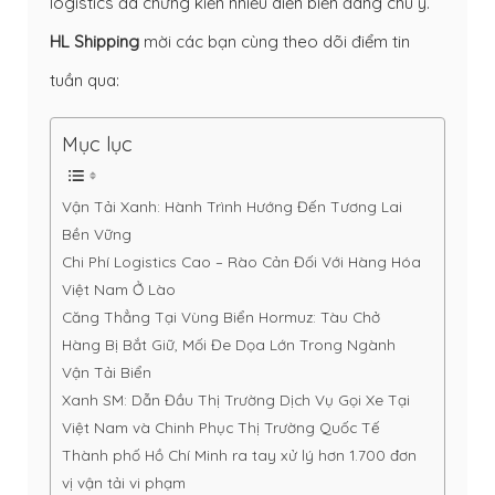
logistics đã chứng kiến nhiều diễn biến đáng chú ý.
HL Shipping
mời các bạn cùng theo dõi điểm tin
tuần qua:
Mục lục
Vận Tải Xanh: Hành Trình Hướng Đến Tương Lai
Bền Vững
Chi Phí Logistics Cao – Rào Cản Đối Với Hàng Hóa
Việt Nam Ở Lào
Căng Thẳng Tại Vùng Biển Hormuz: Tàu Chở
Hàng Bị Bắt Giữ, Mối Đe Dọa Lớn Trong Ngành
Vận Tải Biển
Xanh SM: Dẫn Đầu Thị Trường Dịch Vụ Gọi Xe Tại
Việt Nam và Chinh Phục Thị Trường Quốc Tế
Thành phố Hồ Chí Minh ra tay xử lý hơn 1.700 đơn
vị vận tải vi phạm