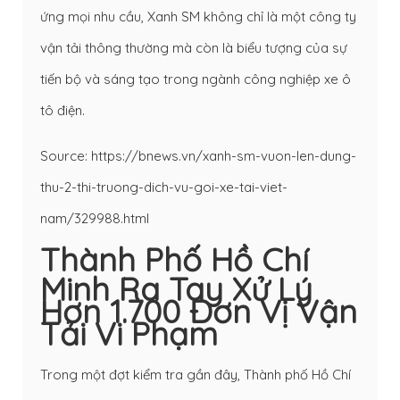
ứng mọi nhu cầu, Xanh SM không chỉ là một công ty
vận tải thông thường mà còn là biểu tượng của sự
tiến bộ và sáng tạo trong ngành công nghiệp xe ô
tô điện.
Source: https://bnews.vn/xanh-sm-vuon-len-dung-
thu-2-thi-truong-dich-vu-goi-xe-tai-viet-
nam/329988.html
Thành Phố Hồ Chí
Minh Ra Tay Xử Lý
Hơn 1.700 Đơn Vị Vận
Tải Vi Phạm
Trong một đợt kiểm tra gần đây, Thành phố Hồ Chí