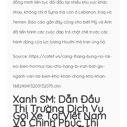
đồng minh liên tục đối đầu tại nhiều khu vực khác
nhau, không chỉ ở Syria mà còn ở Lebanon, Iraq và
Yemen. Báo cáo gần đây cũng cho biết Mỹ và Anh
đã tiến hành các cuộc đáp trả chặt chẽ trước các
hành động của lực lượng Houthi mà Iran ủng hộ.
Source: https://cafef.vn/cang-thang-bung-no-tai-
eo-bien-hormuz-tau-cho-hang-bi-iran-bat-giu-
nganh-van-tai-bien-kho-khan-chong-kho-khan-
188240413203132075.chn
Xanh SM: Dẫn Đầu
Thị Trường Dịch Vụ
Gọi Xe Tại Việt Nam
Và Chinh Phục Thị