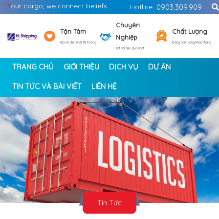
Y
our cargo, we connect beliefs
Hotline:
0903.309.909
Chuyên
Tận Tâm
Chất Lượng
Nghiệp
Giá ổn định nhất thị trường
Đồng hành cùng khách hàng
Tốt và hiệu quả nhất
TRANG CHỦ
GIỚI THIỆU
DỊCH VỤ
DỰ ÁN
TIN TỨC VÀ BÀI VIẾT
LIÊN HỆ
<
>
Tin Tức