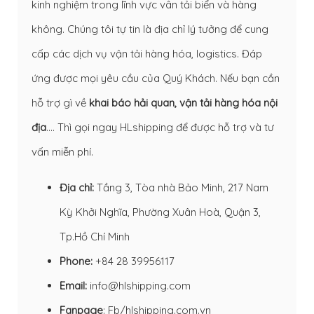
kinh nghiệm trong lĩnh vực vân tải biển và hàng
không. Chúng tôi tự tin là địa chỉ lý tưởng để cung
cấp các dịch vụ vận tải hàng hóa, logistics. Đáp
ứng được mọi yêu cầu của Quý Khách. Nếu bạn cần
hỗ trợ gì về
khai báo hải quan
,
vận tải hàng hóa nội
địa
…. Thì gọi ngay HLshipping để được hỗ trợ và tư
vấn miễn phí.
Địa chỉ:
Tầng 3, Tòa nhà Bảo Minh, 217 Nam
Kỳ Khởi Nghĩa, Phường Xuân Hoà, Quận 3,
Tp.Hồ Chí Minh
Phone:
+84 28 39956117
Email:
info@hlshipping.com
Fanpage
:
Fb/hlshipping.com.vn