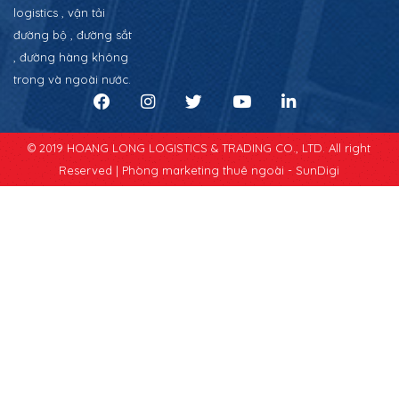
logistics , vận tải
đường bộ , đường sắt
, đường hàng không
trong và ngoài nước.
© 2019 HOANG LONG LOGISTICS & TRADING CO., LTD. All right
Reserved |
Phòng marketing thuê ngoài - SunDigi