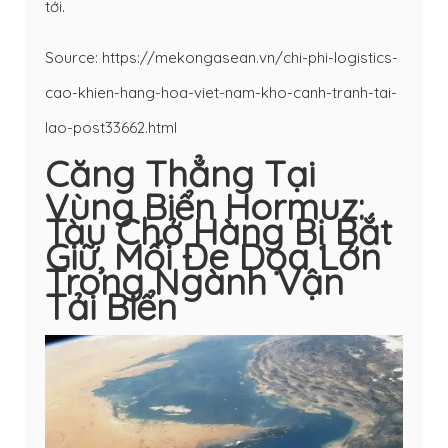
tới.
Source: https://mekongasean.vn/chi-phi-logistics-
cao-khien-hang-hoa-viet-nam-kho-canh-tranh-tai-
lao-post33662.html
Căng Thẳng Tại
Vùng Biển Hormuz:
Tàu Chở Hàng Bị Bắt
Giữ, Mối Đe Dọa Lớn
Trong Ngành Vận
Tải Biển