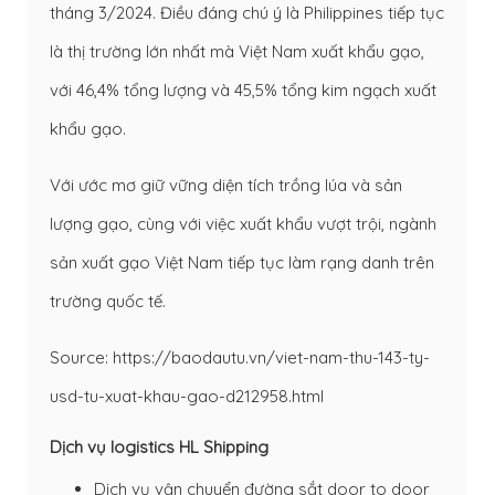
tháng 3/2024. Điều đáng chú ý là Philippines tiếp tục
là thị trường lớn nhất mà Việt Nam xuất khẩu gạo,
với 46,4% tổng lượng và 45,5% tổng kim ngạch xuất
khẩu gạo.
Với ước mơ giữ vững diện tích trồng lúa và sản
lượng gạo, cùng với việc xuất khẩu vượt trội, ngành
sản xuất gạo Việt Nam tiếp tục làm rạng danh trên
trường quốc tế.
Source: https://baodautu.vn/viet-nam-thu-143-ty-
usd-tu-xuat-khau-gao-d212958.html
Dịch vụ logistics HL Shipping
Dịch vụ vận chuyển đường sắt door to door