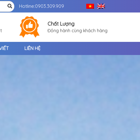
Hotline:
0903.309.909
Chất Lượng
t
Đồng hành cùng khách hàng
VIẾT
LIÊN HỆ