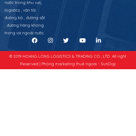
nước trong khu vực,
logistics , vận tải
đường bộ , đường sắt
, đường hàng không
trong và ngoài nước.
© 2019 HOANG LONG LOGISTICS & TRADING CO., LTD. All right
Reserved |
Phòng marketing thuê ngoài - SunDigi