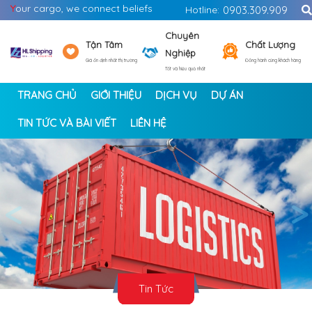
Y
our cargo, we connect beliefs
Hotline:
0903.309.909
Chuyên
Tận Tâm
Chất Lượng
Nghiệp
Giá ổn định nhất thị trường
Đồng hành cùng khách hàng
Tốt và hiệu quả nhất
TRANG CHỦ
GIỚI THIỆU
DỊCH VỤ
DỰ ÁN
TIN TỨC VÀ BÀI VIẾT
LIÊN HỆ
<
>
Tin Tức