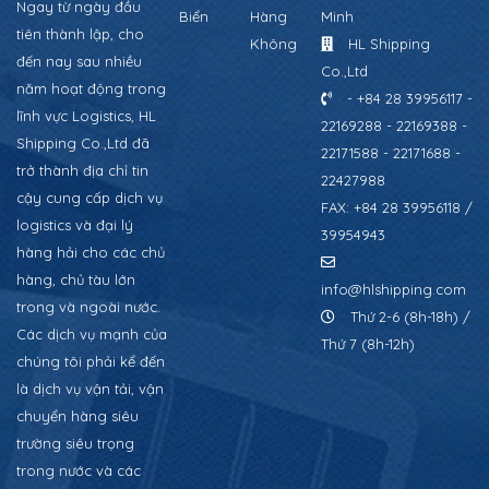
Ngay từ ngày đầu
Biển
Hàng
Minh
tiên thành lập, cho
Không
HL Shipping
đến nay sau nhiều
Co.,Ltd
năm hoạt động trong
- +84 28 39956117 -
lĩnh vực Logistics, HL
22169288 - 22169388 -
Shipping Co.,Ltd đã
22171588 - 22171688 -
trở thành địa chỉ tin
22427988
cậy cung cấp dịch vụ
FAX: +84 28 39956118 /
logistics và đại lý
39954943
hàng hải cho các chủ
hàng, chủ tàu lớn
info@hlshipping.com
trong và ngoài nước.
Thứ 2-6 (8h-18h) /
Các dịch vụ mạnh của
Thứ 7 (8h-12h)
chúng tôi phải kể đến
là dịch vụ vận tải, vận
chuyển hàng siêu
trường siêu trọng
trong nước và các