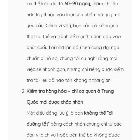
có thể kéo dài từ
60–90 ngày
, thậm chí lâu
hơn tùy thuộc vào loại sản phẩm và quy mô
yêu cầu. Chính vì vậy, bạn cần có kế hoạch
thật cụ thể và tránh để mọi thứ dồn dập vào
phút cuối. Tôi nhớ lần đầu tiên cùng đội ngũ
chuẩn bị hồ sơ, chúng tôi cứ nghĩ rằng mọi
việc sẽ nhanh gọn, nhưng chỉ riêng bước kiểm
tra tài liệu đã hao tốn không ít thời gian!
Kiểm tra hàng hóa – chỉ cơ quan ở Trung
Quốc mới được chấp nhận
Một điều đáng lưu ý là bạn
không thể “đi
đường tắt”
bằng cách nhận chứng chỉ từ các
đơn vị dịch vụ hoặc bên thứ ba không được