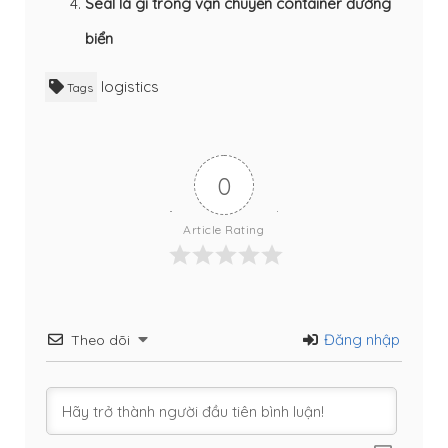
Seal là gì trong vận chuyển container đường
biển
logistics
Tags
0
Article Rating
Đăng nhập
Theo dõi