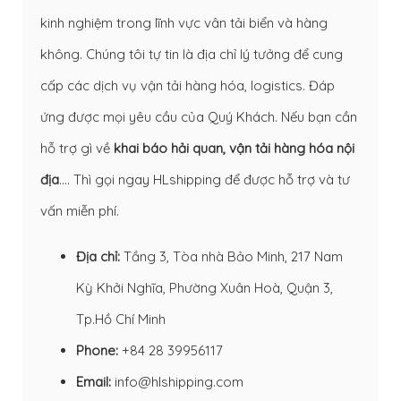
kinh nghiệm trong lĩnh vực vân tải biển và hàng
không. Chúng tôi tự tin là địa chỉ lý tưởng để cung
cấp các dịch vụ vận tải hàng hóa, logistics. Đáp
ứng được mọi yêu cầu của Quý Khách. Nếu bạn cần
hỗ trợ gì về
khai báo hải quan
,
vận tải hàng hóa nội
địa
…. Thì gọi ngay HLshipping để được hỗ trợ và tư
vấn miễn phí.
Địa chỉ:
Tầng 3, Tòa nhà Bảo Minh, 217 Nam
Kỳ Khởi Nghĩa, Phường Xuân Hoà, Quận 3,
Tp.Hồ Chí Minh
Phone:
+84 28 39956117
Email:
info@hlshipping.com