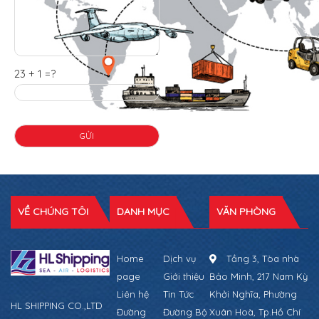
23 + 1 =?
VỀ CHÚNG TÔI
DANH MỤC
VĂN PHÒNG
Home
Dịch vụ
Tầng 3, Tòa nhà
page
Giới thiệu
Bảo Minh, 217 Nam Kỳ
Liên hệ
Tin Tức
Khởi Nghĩa, Phường
HL SHIPPING CO.,LTD
Đường
Đường Bộ
Xuân Hoà, Tp.Hồ Chí