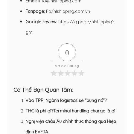
Email:
info@hlshipping.com
Fanpage
:
Fb/hlshipping.com.vn
Google review
:
https://g.page/hlshipping?
gm
0
Article Rating
Có Thể Bạn Quan Tâm:
Vào TPP: Ngành logistics sẽ “bùng nổ”?
THC là phí gì?Terminal handling charge là gì
Nghị viện châu Âu chính thức thông qua Hiệp
định EVFTA