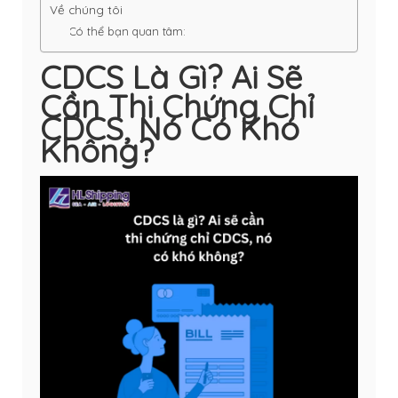
Về chúng tôi
Có thể bạn quan tâm:
CDCS Là Gì? Ai Sẽ
Cần Thi Chứng Chỉ
CDCS, Nó Có Khó
Không?