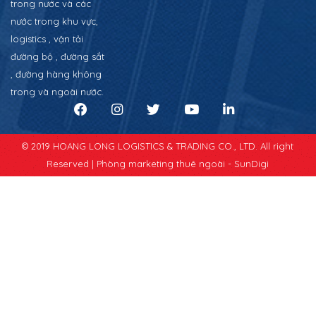
trong nước và các
nước trong khu vực,
logistics , vận tải
đường bộ , đường sắt
, đường hàng không
trong và ngoài nước.
© 2019 HOANG LONG LOGISTICS & TRADING CO., LTD. All right
Reserved |
Phòng marketing thuê ngoài - SunDigi