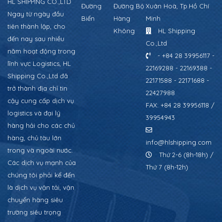
HL SHIPPING CO.,LTD
Đường
Đường Bộ
Xuân Hoà, Tp.Hồ Chí
Ngay từ ngày đầu
Biển
Hàng
Minh
tiên thành lập, cho
Không
HL Shipping
đến nay sau nhiều
Co.,Ltd
năm hoạt động trong
- +84 28 39956117 -
lĩnh vực Logistics, HL
22169288 - 22169388 -
Shipping Co.,Ltd đã
22171588 - 22171688 -
trở thành địa chỉ tin
22427988
cậy cung cấp dịch vụ
FAX: +84 28 39956118 /
logistics và đại lý
39954943
hàng hải cho các chủ
hàng, chủ tàu lớn
info@hlshipping.com
trong và ngoài nước.
Thứ 2-6 (8h-18h) /
Các dịch vụ mạnh của
Thứ 7 (8h-12h)
chúng tôi phải kể đến
là dịch vụ vận tải, vận
chuyển hàng siêu
trường siêu trọng