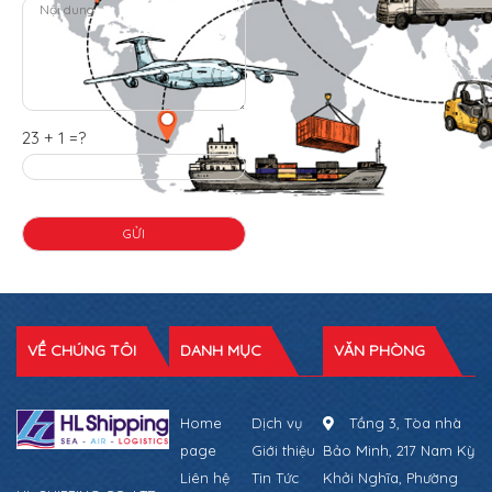
23 + 1 =?
VỀ CHÚNG TÔI
DANH MỤC
VĂN PHÒNG
Home
Dịch vụ
Tầng 3, Tòa nhà
page
Giới thiệu
Bảo Minh, 217 Nam Kỳ
Liên hệ
Tin Tức
Khởi Nghĩa, Phường