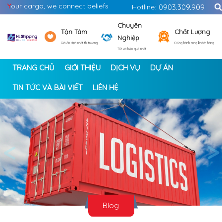
Y
our cargo, we connect beliefs
Hotline:
0903.309.909
Chuyên
Tận Tâm
Chất Lượng
Nghiệp
Giá ổn định nhất thị trường
Đồng hành cùng khách hàng
Tốt và hiệu quả nhất
TRANG CHỦ
GIỚI THIỆU
DỊCH VỤ
DỰ ÁN
TIN TỨC VÀ BÀI VIẾT
LIÊN HỆ
<
>
Blog