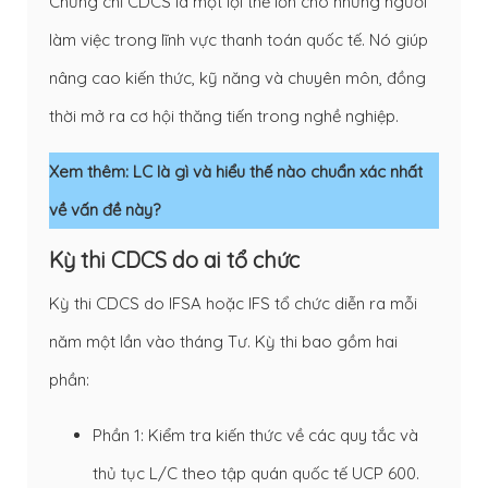
Chứng chỉ CDCS là một lợi thế lớn cho những người
làm việc trong lĩnh vực thanh toán quốc tế. Nó giúp
nâng cao kiến thức, kỹ năng và chuyên môn, đồng
thời mở ra cơ hội thăng tiến trong nghề nghiệp.
Xem thêm:
LC là gì và hiểu thế nào chuẩn xác nhất
về vấn đề này?
Kỳ thi CDCS do ai tổ chức
Kỳ thi CDCS do IFSA hoặc IFS tổ chức diễn ra mỗi
năm một lần vào tháng Tư. Kỳ thi bao gồm hai
phần:
Phần 1: Kiểm tra kiến thức về các quy tắc và
thủ tục L/C theo tập quán quốc tế UCP 600.