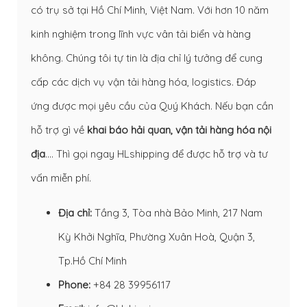
có trụ sở tại Hồ Chí Minh, Việt Nam. Với hơn 10 năm
kinh nghiệm trong lĩnh vực vân tải biển và hàng
không. Chúng tôi tự tin là địa chỉ lý tưởng để cung
cấp các dịch vụ vận tải hàng hóa, logistics. Đáp
ứng được mọi yêu cầu của Quý Khách. Nếu bạn cần
hỗ trợ gì về
khai báo hải quan
,
vận tải hàng hóa nội
địa
…. Thì gọi ngay HLshipping để được hỗ trợ và tư
vấn miễn phí.
Địa chỉ:
Tầng 3, Tòa nhà Bảo Minh, 217 Nam
Kỳ Khởi Nghĩa, Phường Xuân Hoà, Quận 3,
Tp.Hồ Chí Minh
Phone:
+84 28 39956117