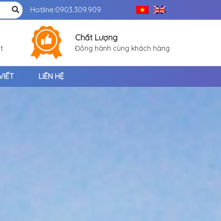
Hotline:
0903.309.909
Chất Lượng
t
Đồng hành cùng khách hàng
VIẾT
LIÊN HỆ