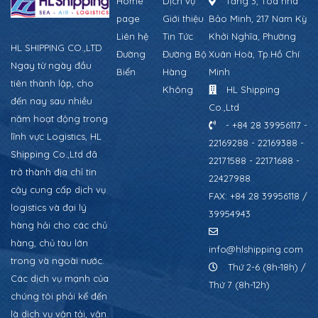
Home
Dịch vụ
Tầng 3, Tòa nhà
page
Giới thiệu
Bảo Minh, 217 Nam Kỳ
Liên hệ
Tin Tức
Khởi Nghĩa, Phường
HL SHIPPING CO.,LTD
Đường
Đường Bộ
Xuân Hoà, Tp.Hồ Chí
Ngay từ ngày đầu
Biển
Hàng
Minh
tiên thành lập, cho
Không
HL Shipping
đến nay sau nhiều
Co.,Ltd
năm hoạt động trong
- +84 28 39956117 -
lĩnh vực Logistics, HL
22169288 - 22169388 -
Shipping Co.,Ltd đã
22171588 - 22171688 -
trở thành địa chỉ tin
22427988
cậy cung cấp dịch vụ
FAX: +84 28 39956118 /
logistics và đại lý
39954943
hàng hải cho các chủ
hàng, chủ tàu lớn
info@hlshipping.com
trong và ngoài nước.
Thứ 2-6 (8h-18h) /
Các dịch vụ mạnh của
Thứ 7 (8h-12h)
chúng tôi phải kể đến
là dịch vụ vận tải, vận