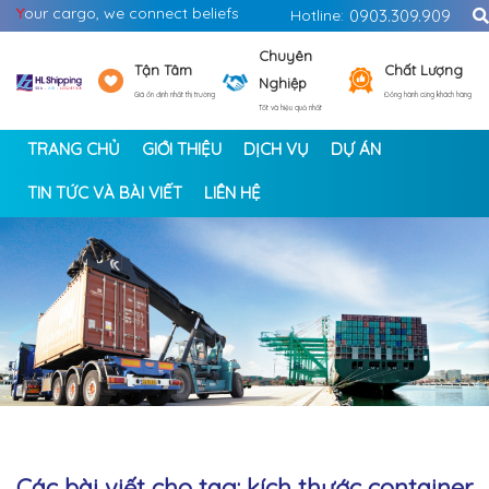
Y
our cargo, we connect beliefs
Hotline:
0903.309.909
Chuyên
Tận Tâm
Chất Lượng
Nghiệp
Giá ổn định nhất thị trường
Đồng hành cùng khách hàng
Tốt và hiệu quả nhất
TRANG CHỦ
GIỚI THIỆU
DỊCH VỤ
DỰ ÁN
TIN TỨC VÀ BÀI VIẾT
LIÊN HỆ
<
>
Các bài viết cho tag: kích thước container