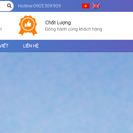
Hotline:
0903.309.909
Chất Lượng
t
Đồng hành cùng khách hàng
VIẾT
LIÊN HỆ