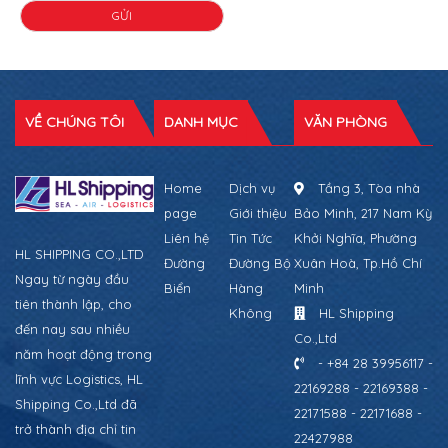
VỀ CHÚNG TÔI
DANH MỤC
VĂN PHÒNG
Home
Dịch vụ
Tầng 3, Tòa nhà
page
Giới thiệu
Bảo Minh, 217 Nam Kỳ
Liên hệ
Tin Tức
Khởi Nghĩa, Phường
HL SHIPPING CO.,LTD
Đường
Đường Bộ
Xuân Hoà, Tp.Hồ Chí
Ngay từ ngày đầu
Biển
Hàng
Minh
tiên thành lập, cho
Không
HL Shipping
đến nay sau nhiều
Co.,Ltd
năm hoạt động trong
- +84 28 39956117 -
lĩnh vực Logistics, HL
22169288 - 22169388 -
Shipping Co.,Ltd đã
22171588 - 22171688 -
trở thành địa chỉ tin
22427988