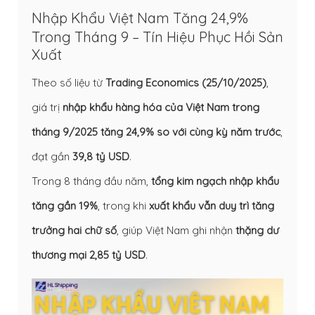
Nhập Khẩu Việt Nam Tăng 24,9%
Trong Tháng 9 – Tín Hiệu Phục Hồi Sản
Xuất
Theo số liệu từ
Trading Economics (25/10/2025)
,
giá trị
nhập khẩu hàng hóa của Việt Nam trong
tháng 9/2025 tăng 24,9% so với cùng kỳ năm trước
,
đạt gần
39,8 tỷ USD
.
Trong 8 tháng đầu năm,
tổng kim ngạch nhập khẩu
tăng gần 19%
, trong khi
xuất khẩu vẫn duy trì tăng
trưởng hai chữ số
, giúp Việt Nam ghi nhận
thặng dư
thương mại 2,85 tỷ USD
.