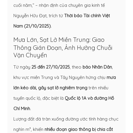
cuối năm,” – nhận định của chuyên gia kinh tế
Nguyễn Hữu Đạt, trích từ
Thời báo Tài chính Việt
Nam (21/10/2025)
.
Mưa Lớn, Sạt Lở Miền Trung: Giao
Thông Gián Đoạn, Ảnh Hưởng Chuỗi
Vận Chuyển
Từ ngày
25 đến 27/10/2025
, theo
báo Nhân Dân
,
khu vực miền Trung và Tây Nguyên hứng chịu
mưa
lớn kéo dài, gây sạt lở nghiêm trọng
trên nhiều
tuyến quốc lộ, đặc biệt là
Quốc lộ 1A và đường Hồ
Chí Minh
.
Lượng đất đá tràn xuống đường ước tính hàng chục
nghìn m³, khiến
nhiều đoạn giao thông bị chia cắt