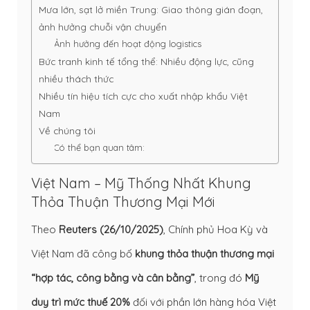
Mưa lớn, sạt lở miền Trung: Giao thông gián đoạn,
ảnh hưởng chuỗi vận chuyển
Ảnh hưởng đến hoạt động logistics
Bức tranh kinh tế tổng thể: Nhiều động lực, cũng
nhiều thách thức
Nhiều tín hiệu tích cực cho xuất nhập khẩu Việt
Nam
Về chúng tôi
Có thể bạn quan tâm:
Việt Nam – Mỹ Thống Nhất Khung
Thỏa Thuận Thương Mại Mới
Theo
Reuters (26/10/2025)
, Chính phủ Hoa Kỳ và
Việt Nam đã công bố
khung thỏa thuận thương mại
“hợp tác, công bằng và cân bằng”
, trong đó
Mỹ
duy trì mức thuế 20%
đối với phần lớn hàng hóa Việt