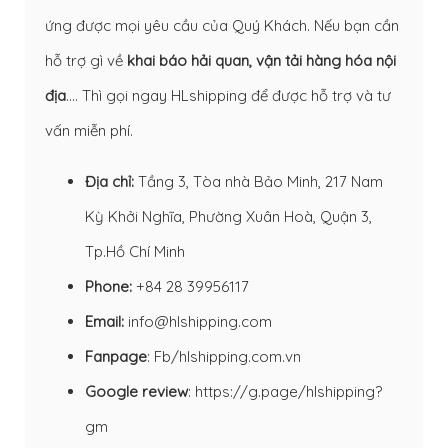
ứng được mọi yêu cầu của Quý Khách. Nếu bạn cần
hỗ trợ gì về
khai báo hải quan
,
vận tải hàng hóa nội
địa
…. Thì gọi ngay HLshipping để được hỗ trợ và tư
vấn miễn phí.
Địa chỉ:
Tầng 3, Tòa nhà Bảo Minh, 217 Nam
Kỳ Khởi Nghĩa, Phường Xuân Hoà, Quận 3,
Tp.Hồ Chí Minh
Phone:
+84 28 39956117
Email:
info@hlshipping.com
Fanpage
:
Fb/hlshipping.com.vn
Google review
:
https://g.page/hlshipping?
gm