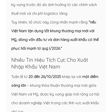
kỳ vọng trước đó do ảnh hưởng từ các chính sách
thuế mới và chi phí logistics tăng.
Tuy nhiên, tổ chức này cũng nhấn mạnh rằng
“nếu
Việt Nam tận dụng tốt khung thương mại mới với
Mỹ, dòng vốn đầu tư và đơn hàng xuất khẩu có thể
phục hồi mạnh từ quý I/2026.”
Nhiều Tín Hiệu Tích Cực Cho Xuất
Nhập Khẩu Việt Nam
Tuần lễ từ
20 đến 26/10/2025
khép lại với
một điểm
sáng lớn
– khung thỏa thuận thương mại mới giữa
Việt Nam và Mỹ, được kỳ vọng giúp mở rộng cơ hội
cho doanh nghiệp Việt trong các lĩnh vực xuất khẩu
chủ lực.