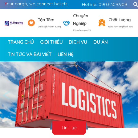
Y
our cargo, we connect beliefs
Hotline:
0903.309.909
Chuyên
Tận Tâm
Chất Lượng
Nghiệp
Giá ổn định nhất thị trường
Đồng hành cùng khách hàng
Tốt và hiệu quả nhất
TRANG CHỦ
GIỚI THIỆU
DỊCH VỤ
DỰ ÁN
TIN TỨC VÀ BÀI VIẾT
LIÊN HỆ
<
>
Tin Tức