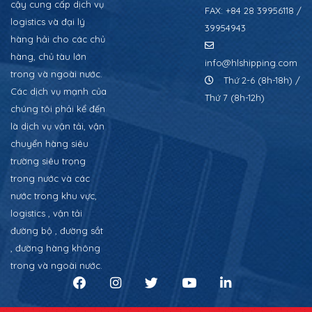
cậy cung cấp dịch vụ
FAX: +84 28 39956118 /
logistics và đại lý
39954943
hàng hải cho các chủ
hàng, chủ tàu lớn
info@hlshipping.com
trong và ngoài nước.
Thứ 2-6 (8h-18h) /
Các dịch vụ mạnh của
Thứ 7 (8h-12h)
chúng tôi phải kể đến
là dịch vụ vận tải, vận
chuyển hàng siêu
trường siêu trọng
trong nước và các
nước trong khu vực,
logistics , vận tải
đường bộ , đường sắt
, đường hàng không
trong và ngoài nước.