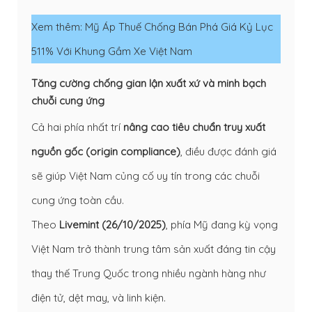
Xem thêm:
Mỹ Áp Thuế Chống Bán Phá Giá Kỷ Lục
511% Với Khung Gầm Xe Việt Nam
Tăng cường chống gian lận xuất xứ và minh bạch
chuỗi cung ứng
Cả hai phía nhất trí
nâng cao tiêu chuẩn truy xuất
nguồn gốc (origin compliance)
, điều được đánh giá
sẽ giúp Việt Nam củng cố uy tín trong các chuỗi
cung ứng toàn cầu.
Theo
Livemint (26/10/2025)
, phía Mỹ đang kỳ vọng
Việt Nam trở thành trung tâm sản xuất đáng tin cậy
thay thế Trung Quốc trong nhiều ngành hàng như
điện tử, dệt may, và linh kiện.