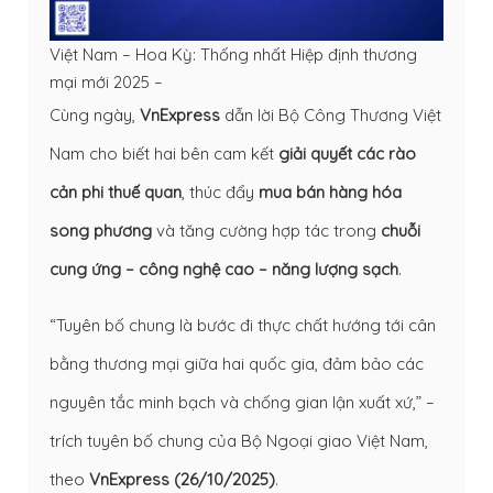
Việt Nam – Hoa Kỳ: Thống nhất Hiệp định thương
mại mới 2025 –
Cùng ngày,
VnExpress
dẫn lời Bộ Công Thương Việt
Nam cho biết hai bên cam kết
giải quyết các rào
cản phi thuế quan
, thúc đẩy
mua bán hàng hóa
song phương
và tăng cường hợp tác trong
chuỗi
cung ứng – công nghệ cao – năng lượng sạch
.
“Tuyên bố chung là bước đi thực chất hướng tới cân
bằng thương mại giữa hai quốc gia, đảm bảo các
nguyên tắc minh bạch và chống gian lận xuất xứ,” –
trích tuyên bố chung của Bộ Ngoại giao Việt Nam,
theo
VnExpress (26/10/2025)
.