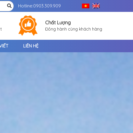
Hotline:
0903.309.909
Chất Lượng
t
Đồng hành cùng khách hàng
VIẾT
LIÊN HỆ