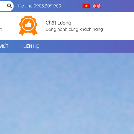
Hotline:
0903.309.909
Chất Lượng
t
Đồng hành cùng khách hàng
VIẾT
LIÊN HỆ