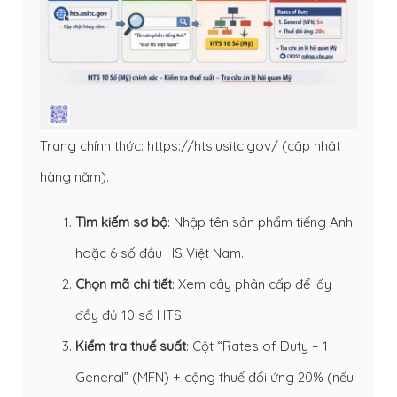
Trang chính thức: https://hts.usitc.gov/ (cập nhật
hàng năm).
Tìm kiếm sơ bộ
: Nhập tên sản phẩm tiếng Anh
hoặc 6 số đầu HS Việt Nam.
Chọn mã chi tiết
: Xem cây phân cấp để lấy
đầy đủ 10 số HTS.
Kiểm tra thuế suất
: Cột “Rates of Duty – 1
General” (MFN) + cộng thuế đối ứng 20% (nếu