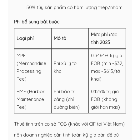
50% tùy sản phẩm có hàm lượng thép/nhôm.
Phí bổ sung bắt buộc
Mức phí ước
Loại phí
Mô tả
tính 2025
MPF
0.3464% trị giá
(Merchandise
Phí xử lý tờ
FOB (min ~$32,
Processing
khai
max ~$615/tờ
Fee)
khai)
HMF (Harbor
Phí bảo trì
0.125% trị giá
Maintenance
cảng (chỉ
FOB (không
Fee)
đường biển)
giới hạn max)
Thuế tính trên cơ sở FOB (khác với CIF tại Việt Nam),
nên doanh nghiệp cần tính toán kỹ giá bán để bù