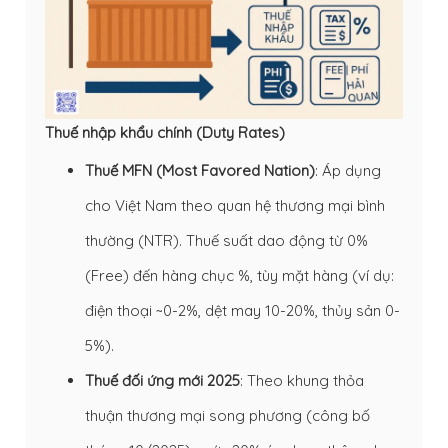
Thuế nhập khẩu chính (Duty Rates)
Thuế MFN (Most Favored Nation)
: Áp dụng
cho Việt Nam theo quan hệ thương mại bình
thường (NTR). Thuế suất dao động từ 0%
(Free) đến hàng chục %, tùy mặt hàng (ví dụ:
điện thoại ~0-2%, dệt may 10-20%, thủy sản 0-
5%).
Thuế đối ứng mới 2025
: Theo khung thỏa
thuận thương mại song phương (công bố