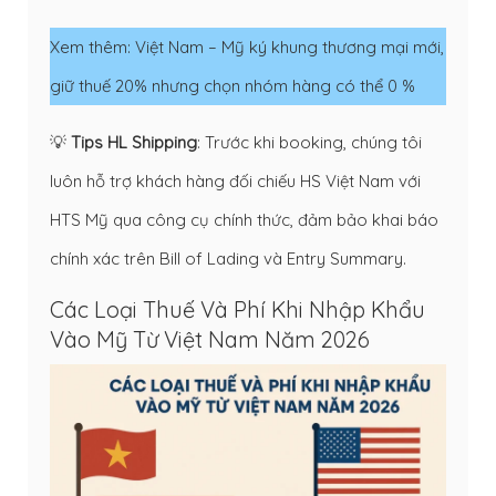
Xem thêm:
Việt Nam – Mỹ ký khung thương mại mới,
giữ thuế 20% nhưng chọn nhóm hàng có thể 0 %
💡
Tips HL Shipping
: Trước khi booking, chúng tôi
luôn hỗ trợ khách hàng đối chiếu HS Việt Nam với
HTS Mỹ qua công cụ chính thức, đảm bảo khai báo
chính xác trên Bill of Lading và Entry Summary.
Các Loại Thuế Và Phí Khi Nhập Khẩu
Vào Mỹ Từ Việt Nam Năm 2026