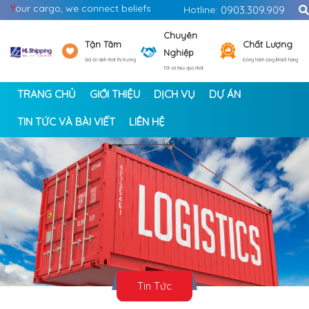
Y
our cargo, we connect beliefs
Hotline:
0903.309.909
Chuyên
Tận Tâm
Chất Lượng
Nghiệp
Giá ổn định nhất thị trường
Đồng hành cùng khách hàng
Tốt và hiệu quả nhất
TRANG CHỦ
GIỚI THIỆU
DỊCH VỤ
DỰ ÁN
TIN TỨC VÀ BÀI VIẾT
LIÊN HỆ
<
>
Tin Tức