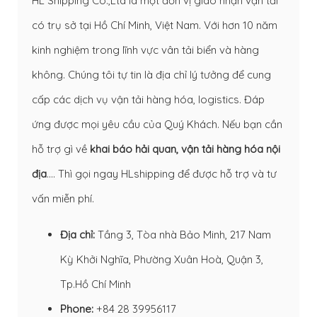
HL Shipping Co.,Ltd là một đơn vị giao nhận vận tải
có trụ sở tại Hồ Chí Minh, Việt Nam. Với hơn 10 năm
kinh nghiệm trong lĩnh vực vân tải biển và hàng
không. Chúng tôi tự tin là địa chỉ lý tưởng để cung
cấp các dịch vụ vận tải hàng hóa, logistics. Đáp
ứng được mọi yêu cầu của Quý Khách. Nếu bạn cần
hỗ trợ gì về
khai báo hải quan
,
vận tải hàng hóa nội
địa
…. Thì gọi ngay HLshipping để được hỗ trợ và tư
vấn miễn phí.
Địa chỉ:
Tầng 3, Tòa nhà Bảo Minh, 217 Nam
Kỳ Khởi Nghĩa, Phường Xuân Hoà, Quận 3,
Tp.Hồ Chí Minh
Phone:
+84 28 39956117