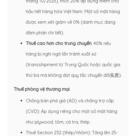
tháng 10/2025), mức 20% áp dụng thêm cho
hầu hết hàng hóa Việt Nam. Một số mặt hàng
được xem xét giảm về 0% (danh mục đang
đàm phán chi tiết).
Thuế cao hơn cho trung chuyển
: 40% nếu
hàng bị nghi ngờ lẩn tránh xuất xứ
(transshipment từ Trung Quốc hoặc quốc gia
thứ ba mà không đạt quy tắc chuyển đổi实质).
Thuế phòng vệ thương mại
Chống bán phá giá (AD) và chống trợ cấp
(CVD): Áp dụng riêng cho một số mặt hàng
như plywood, tôm, cá tra, thép.
Thuế Section 232 (thép/nhôm): Tăng lên 25-