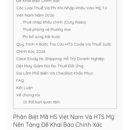
Để Khai Báo Chính Xác
Các Loại Thuế Và Phí Khi Nhập Khẩu Vào Mỹ Từ
Việt Nam Năm 2026
Thuế nhập khẩu chính (Duty Rates)
Thuế phòng vệ thương mại
Phí bổ sung bắt buộc
Quy Trình 4 Bước Tra Cứu HTS Code Và Thuế Suất
Chính Xác 2026
Case Study HL Shipping: Hỗ Trợ Doanh Nghiệp
Dệt May Giảm Rủi Ro Thuế Đối Ứng
Sai Lầm Phổ Biến Và Checklist Khắc Phục
FAQ
Kết Luận
Về chúng tôi
Có thể bạn quan tâm:
Phân Biệt Mã HS Việt Nam Và HTS Mỹ:
Nền Tảng Để Khai Báo Chính Xác