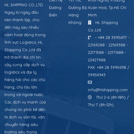
Liên hệ
Tin Tức
Khởi Nghĩa, Phường
HL SHIPPING CO.,LTD
Đường
Đường Bộ
Xuân Hoà, Tp.Hồ Chí
Ngay từ ngày đầu
Biển
Hàng
Minh
tiên thành lập, cho
Không
HL Shipping
đến nay sau nhiều
Co.,Ltd
năm hoạt động trong
- +84 28 39956117 -
lĩnh vực Logistics, HL
22169288 - 22169388 -
Shipping Co.,Ltd đã
22171588 - 22171688 -
trở thành địa chỉ tin
22427988
cậy cung cấp dịch vụ
FAX: +84 28 39956118 /
logistics và đại lý
39954943
hàng hải cho các chủ
hàng, chủ tàu lớn
info@hlshipping.com
trong và ngoài nước.
Thứ 2-6 (8h-18h) /
Các dịch vụ mạnh của
Thứ 7 (8h-12h)
chúng tôi phải kể đến
là dịch vụ vận tải, vận
chuyển hàng siêu
trường siêu trọng