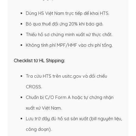
Dùng HS Việt Nam trực tiếp để khai HTS.
Bỏ qua thuế đối ứng 20% khi báo giá.
Thiếu hồ sơ chứng minh xuất xứ thực chất.
Không tính phí MPF/HMF vào chi phí tổng.
Checklist từ HL Shipping:
Tra cứu HTS trên usitc.gov và đối chiếu
CROSS.
Chuẩn bị C/O Form A hoặc tự chứng nhận
xuất xứ Việt Nam.
Lưu trữ đầy đủ hồ sơ sản xuất (bill nguyên liệu,
công đoạn).