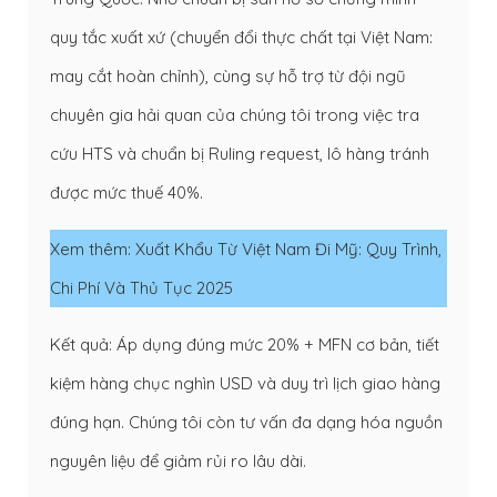
quy tắc xuất xứ (chuyển đổi thực chất tại Việt Nam:
may cắt hoàn chỉnh), cùng sự hỗ trợ từ đội ngũ
chuyên gia hải quan của chúng tôi trong việc tra
cứu HTS và chuẩn bị Ruling request, lô hàng tránh
được mức thuế 40%.
Xem thêm:
Xuất Khẩu Từ Việt Nam Đi Mỹ: Quy Trình,
Chi Phí Và Thủ Tục 2025
Kết quả: Áp dụng đúng mức 20% + MFN cơ bản, tiết
kiệm hàng chục nghìn USD và duy trì lịch giao hàng
đúng hạn. Chúng tôi còn tư vấn đa dạng hóa nguồn
nguyên liệu để giảm rủi ro lâu dài.