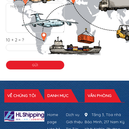
10 + 2 = ?
VỀ CHÚNG TÔI
DANH MỤC
VĂN PHÒNG
Home
Dịch vụ
Tầng 3, Tòa nhà
page
Giới thiệu
Bảo Minh, 217 Nam Kỳ