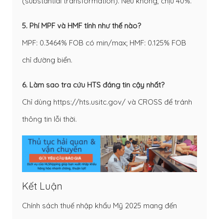
(substantial transformation). Nếu không, chịu 40%.
5. Phí MPF và HMF tính như thế nào?
MPF: 0.3464% FOB có min/max; HMF: 0.125% FOB
chỉ đường biển.
6. Làm sao tra cứu HTS đáng tin cậy nhất?
Chỉ dùng https://hts.usitc.gov/ và CROSS để tránh
thông tin lỗi thời.
Kết Luận
Chính sách thuế nhập khẩu Mỹ 2025 mang đến