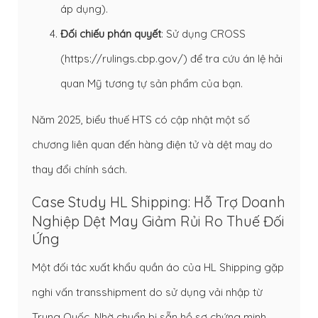
áp dụng).
Đối chiếu phán quyết
: Sử dụng CROSS
(https://rulings.cbp.gov/) để tra cứu án lệ hải
quan Mỹ tương tự sản phẩm của bạn.
Năm 2025, biểu thuế HTS có cập nhật một số
chương liên quan đến hàng điện tử và dệt may do
thay đổi chính sách.
Case Study HL Shipping: Hỗ Trợ Doanh
Nghiệp Dệt May Giảm Rủi Ro Thuế Đối
Ứng
Một đối tác xuất khẩu quần áo của HL Shipping gặp
nghi vấn transshipment do sử dụng vải nhập từ
Trung Quốc. Nhờ chuẩn bị sẵn hồ sơ chứng minh