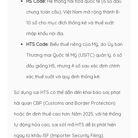
HS Code
: Hệ thống hài hòa quốc tế (6 số đầu
chung toàn cầu), Việt Nam mở rộng thành 8-
10 số cho mục đích thống kê và thuế xuất
nhập khẩu nội địa.
HTS Code
: Biểu thuế riêng của Mỹ, do Ủy ban
Thương mại Quốc tế Mỹ (USITC) quản lý. 6 số
đầu giống HS, nhưng 4 số sau xác định chính
xác thuế suất và quy định thống kê.
Sử dụng sai HTS có thể dẫn đến khai báo sai, phạt
hải quan CBP (Customs and Border Protection)
hoặc ấn định thuế cao hơn. Năm 2025, với hệ thống
tự động hóa cao, sai sót mã HTS dễ bị phát hiện
ngay từ khâu ISF (Importer Security Filing).