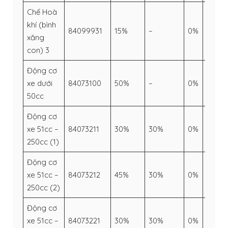
Chế Hoà
khí (bình
84099931
15%
–
0%
–
xăng
con) 3
Động cơ
xe dưới
84073100
50%
–
0%
–
50cc
Động cơ
xe 51cc –
84073211
30%
30%
0%
–
250cc (1)
Động cơ
xe 51cc –
84073212
45%
30%
0%
–
250cc (2)
Động cơ
xe 51cc –
84073221
30%
30%
0%
–