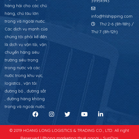
39954943
hàng hải cho các chủ
hàng, chủ tàu lớn
info@hlshipping.com
trong và ngoài nước.
Thứ 2-6 (8h-18h) /
Các dịch vụ mạnh của
Thứ 7 (8h-12h)
chúng tôi phải kể đến
là dịch vụ vận tải, vận
chuyển hàng siêu
trường siêu trọng
trong nước và các
nước trong khu vực,
logistics , vận tải
đường bộ , đường sắt
, đường hàng không
trong và ngoài nước.
© 2019 HOANG LONG LOGISTICS & TRADING CO., LTD. All right
Reserved |
Phòng marketing thuê ngoài - SunDigi