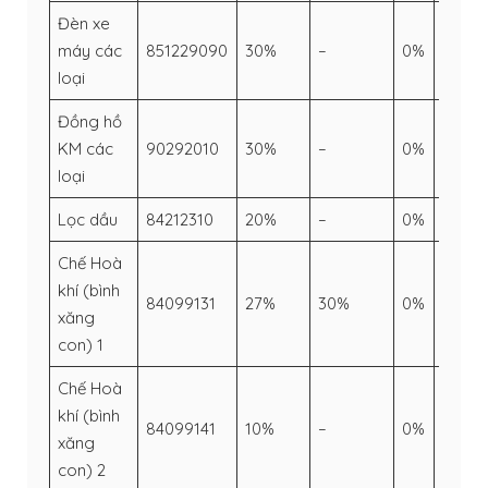
Đèn xe
máy các
851229090
30%
–
0%
–
loại
Đồng hồ
KM các
90292010
30%
–
0%
–
loại
Lọc dầu
84212310
20%
–
0%
–
Chế Hoà
khí (bình
84099131
27%
30%
0%
–
xăng
con) 1
Chế Hoà
khí (bình
84099141
10%
–
0%
–
xăng
con) 2