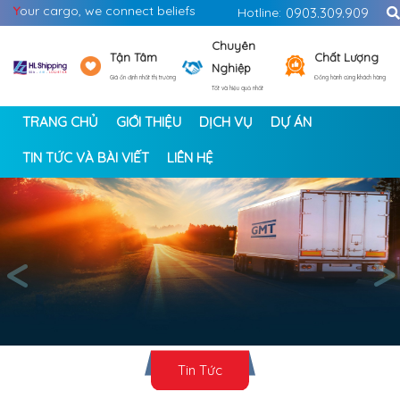
Y
our cargo, we connect beliefs
Hotline:
0903.309.909
Chuyên
Tận Tâm
Chất Lượng
Nghiệp
Giá ổn định nhất thị trường
Đồng hành cùng khách hàng
Tốt và hiệu quả nhất
TRANG CHỦ
GIỚI THIỆU
DỊCH VỤ
DỰ ÁN
TIN TỨC VÀ BÀI VIẾT
LIÊN HỆ
<
>
Tin Tức