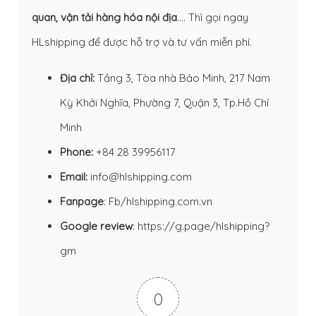
quan
,
vận tải hàng hóa nội địa
…. Thì gọi ngay
HLshipping để được hỗ trợ và tư vấn miễn phí.
Địa chỉ:
Tầng 3, Tòa nhà Bảo Minh, 217 Nam
Kỳ Khởi Nghĩa, Phường 7, Quận 3, Tp.Hồ Chí
Minh
Phone:
+84 28 39956117
Email:
info@hlshipping.com
Fanpage
:
Fb/hlshipping.com.vn
Google review
:
https://g.page/hlshipping?
gm
0