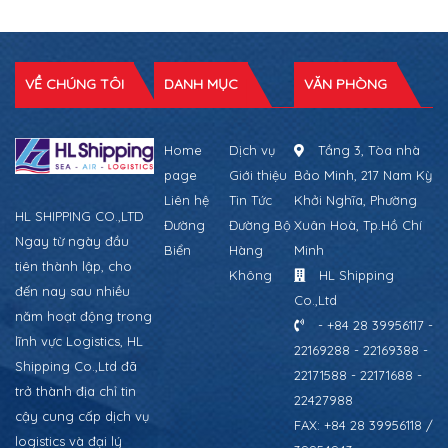
VỀ CHÚNG TÔI
DANH MỤC
VĂN PHÒNG
Home
Dịch vụ
Tầng 3, Tòa nhà
page
Giới thiệu
Bảo Minh, 217 Nam Kỳ
Liên hệ
Tin Tức
Khởi Nghĩa, Phường
HL SHIPPING CO.,LTD
Đường
Đường Bộ
Xuân Hoà, Tp.Hồ Chí
Ngay từ ngày đầu
Biển
Hàng
Minh
tiên thành lập, cho
Không
HL Shipping
đến nay sau nhiều
Co.,Ltd
năm hoạt động trong
- +84 28 39956117 -
lĩnh vực Logistics, HL
22169288 - 22169388 -
Shipping Co.,Ltd đã
22171588 - 22171688 -
trở thành địa chỉ tin
22427988
cậy cung cấp dịch vụ
FAX: +84 28 39956118 /
logistics và đại lý