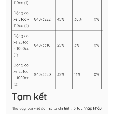
110cc (1)
Động cơ
xe 51cc –
84073222
45%
30%
0%
–
110cc (2)
Động cơ
xe 251cc
84073310
25%
3%
0%
–
– 1000cc
(1)
Động cơ
xe 251cc
84073320
32%
11%
0%
–
– 1000cc
(2)
Tạm kết
Như vậy, bài viết đã mô tả chi tiết thủ tục
nhập khẩu