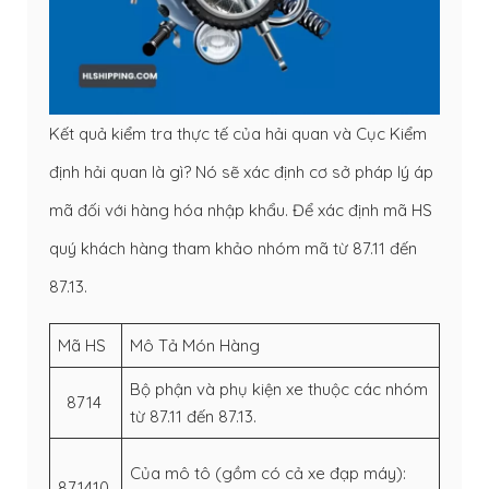
Kết quả kiểm tra thực tế của hải quan và Cục Kiểm
định hải quan là gì? Nó sẽ xác định cơ sở pháp lý áp
mã đối với hàng hóa nhập khẩu. Để xác định mã HS
quý khách hàng tham khảo nhóm mã từ 87.11 đến
87.13.
Mã HS
Mô Tả Món Hàng
Bộ phận và phụ kiện xe thuộc các nhóm
8714
từ 87.11 đến 87.13.
Của mô tô (gồm có cả xe đạp máy):
871410