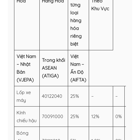
Hóa
Hàng Hóa
Theo
từng
Khu
Vực
loại
hàng
hóa
riêng
biệt
Việt Nam
Việt
Trong khối
– Nhật
Nam –
ASEAN
Bản
Ấn Độ
(ATIGA)
(VJEPA)
(AIFTA)
Lốp xe
40122040
25%
–
–
–
máy
Kính
70091000
25%
12%
0%
–
chiếu hậu
Bóng