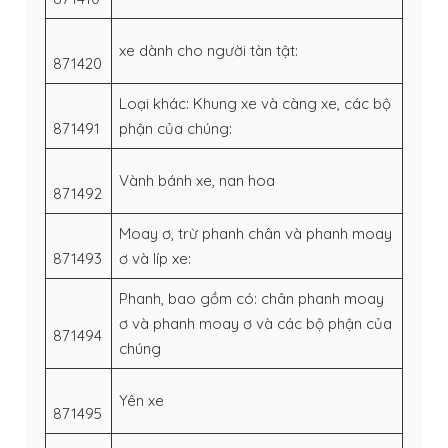
xe dành cho người tàn tật:
871420
Loại khác: Khung xe và càng xe, các bộ
871491
phận của chúng:
Vành bánh xe, nan hoa
871492
Moay ơ, trừ phanh chân và phanh moay
871493
ơ và líp xe:
Phanh, bao gồm có: chân phanh moay
ơ và phanh moay ơ và các bộ phận của
871494
chúng
Yên xe
871495