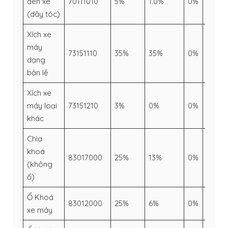
đèn xe
70111010
5%
1.0%
0%
12%
(dây tóc)
Xích xe
máy
73151110
35%
35%
0%
34%
dạng
bản lề
Xích xe
máy loại
73151210
3%
0%
0%
5%
khác
Chìa
khoá
83017000
25%
13%
0%
–
(không
ổ)
Ổ Khoá
83012000
25%
6%
0%
–
xe máy