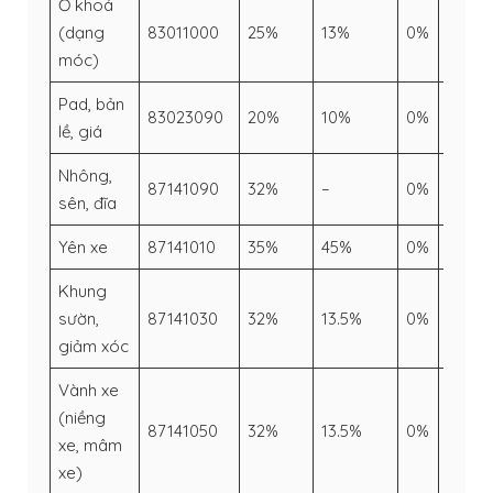
Ổ khoá
(dạng
83011000
25%
13%
0%
–
móc)
Pad, bản
83023090
20%
10%
0%
–
lề, giá
Nhông,
87141090
32%
–
0%
–
sên, đĩa
Yên xe
87141010
35%
45%
0%
–
Khung
sườn,
87141030
32%
13.5%
0%
–
giảm xóc
Vành xe
(niềng
87141050
32%
13.5%
0%
–
xe, mâm
xe)