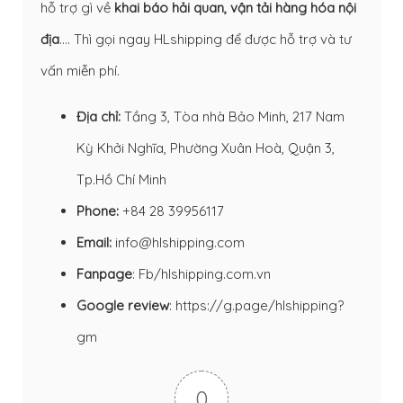
hỗ trợ gì về
khai báo hải quan
,
vận tải hàng hóa nội
địa
…. Thì gọi ngay HLshipping để được hỗ trợ và tư
vấn miễn phí.
Địa chỉ:
Tầng 3, Tòa nhà Bảo Minh, 217 Nam
Kỳ Khởi Nghĩa, Phường Xuân Hoà, Quận 3,
Tp.Hồ Chí Minh
Phone:
+84 28 39956117
Email:
info@hlshipping.com
Fanpage
:
Fb/hlshipping.com.vn
Google review
:
https://g.page/hlshipping?
gm
0