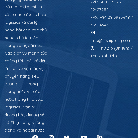
22171588 - 22171688 -
trở thành địa chỉ tin
22427988
cậy cung cấp dịch vụ
FAX: +84 28 39956118 /
logistics và đại lý
39954943
hàng hải cho các chủ
hàng, chủ tàu lớn
info@hlshipping.com
trong và ngoài nước.
Thứ 2-6 (8h-18h) /
Các dịch vụ mạnh của
Thứ 7 (8h-12h)
chúng tôi phải kể đến
là dịch vụ vận tải, vận
chuyển hàng siêu
trường siêu trọng
trong nước và các
nước trong khu vực,
logistics , vận tải
đường bộ , đường sắt
, đường hàng không
trong và ngoài nước.