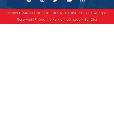
© 2019 HOANG LONG LOGISTICS & TRADING CO., LTD. All right
Reserved |
Phòng marketing thuê ngoài - SunDigi