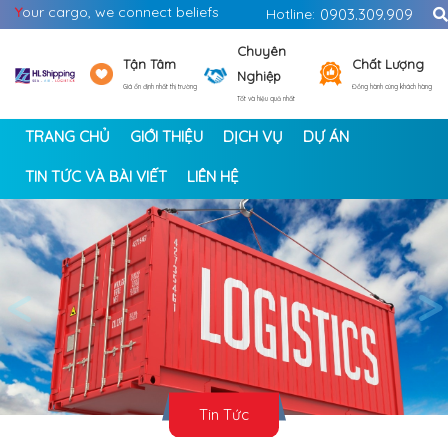
Y
our cargo, we connect beliefs
Hotline:
0903.309.909
Chuyên
Tận Tâm
Chất Lượng
Nghiệp
Giá ổn định nhất thị trường
Đồng hành cùng khách hàng
Tốt và hiệu quả nhất
TRANG CHỦ
GIỚI THIỆU
DỊCH VỤ
DỰ ÁN
TIN TỨC VÀ BÀI VIẾT
LIÊN HỆ
<
>
Tin Tức