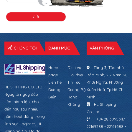
VỀ CHÚNG TÔI
DANH MỤC
VĂN PHÒNG
Home
Dịch vụ
Tầng 3, Tòa nhà
page
Giới thiệu
Bảo Minh, 217 Nam Kỳ
Liên hệ
Tin Tức
Khởi Nghĩa, Phường
HL SHIPPING CO.,LTD
Đường
Đường Bộ
Xuân Hoà, Tp.Hồ Chí
Ngay từ ngày đầu
Biển
Hàng
Minh
tiên thành lập, cho
Không
HL Shipping
đến nay sau nhiều
Co.,Ltd
năm hoạt động trong
- +84 28 39956117 -
lĩnh vực Logistics, HL
22169288 - 22169388 -
Shipping Co.,Ltd đã