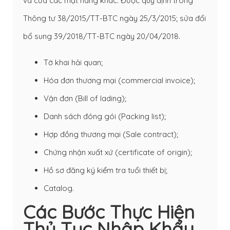
và của các mặt hàng khác. Được quy định trong
Thông tư 38/2015/TT-BTC ngày 25/3/2015; sửa đổi
bổ sung 39/2018/TT-BTC ngày 20/04/2018.
Tờ khai hải quan;
Hóa đơn thương mại
(commercial invoice);
Vận đơn
(Bill of lading);
Danh sách đóng gói (Packing list);
Hợp đồng thương mại (Sale contract);
Chứng nhận xuất xứ (certificate of origin);
Hồ sơ đăng ký kiểm tra tuổi thiết bị;
Catalog.
Các Bước Thực Hiện
Thủ Tục Nhập Khẩu