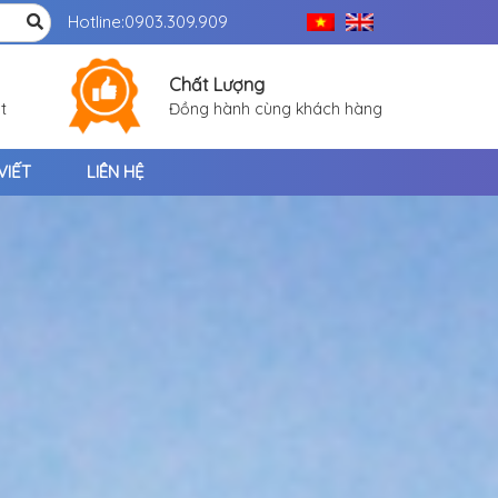
Hotline:
0903.309.909
Chất Lượng
t
Đồng hành cùng khách hàng
VIẾT
LIÊN HỆ