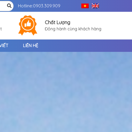
Hotline:
0903.309.909
Chất Lượng
t
Đồng hành cùng khách hàng
VIẾT
LIÊN HỆ