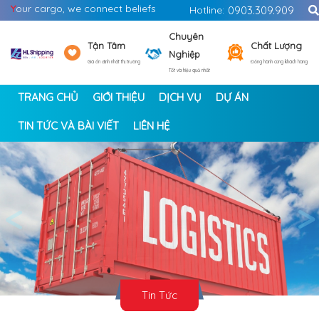
Y
our cargo, we connect beliefs
Hotline:
0903.309.909
Chuyên
Tận Tâm
Chất Lượng
Nghiệp
Giá ổn định nhất thị trường
Đồng hành cùng khách hàng
Tốt và hiệu quả nhất
TRANG CHỦ
GIỚI THIỆU
DỊCH VỤ
DỰ ÁN
TIN TỨC VÀ BÀI VIẾT
LIÊN HỆ
<
>
Tin Tức