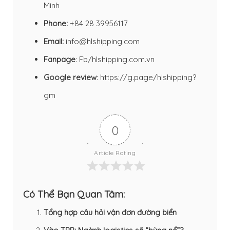
Minh
Phone:
+84 28 39956117
Email:
info@hlshipping.com
Fanpage
:
Fb/hlshipping.com.vn
Google review
:
https://g.page/hlshipping?
gm
0
Article Rating
Có Thể Bạn Quan Tâm:
Tổng hợp câu hỏi vận đơn đường biển