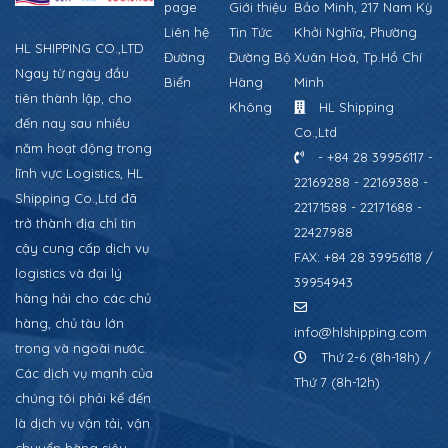
page
Giới thiệu
Bảo Minh, 217 Nam Kỳ
Liên hệ
Tin Tức
Khởi Nghĩa, Phường
HL SHIPPING CO.,LTD
Đường
Đường Bộ
Xuân Hoà, Tp.Hồ Chí
Ngay từ ngày đầu
Biển
Hàng
Minh
tiên thành lập, cho
Không
HL Shipping
đến nay sau nhiều
Co.,Ltd
năm hoạt động trong
- +84 28 39956117 -
lĩnh vực Logistics, HL
22169288 - 22169388 -
Shipping Co.,Ltd đã
22171588 - 22171688 -
trở thành địa chỉ tin
22427988
cậy cung cấp dịch vụ
FAX: +84 28 39956118 /
logistics và đại lý
39954943
hàng hải cho các chủ
hàng, chủ tàu lớn
info@hlshipping.com
trong và ngoài nước.
Thứ 2-6 (8h-18h) /
Các dịch vụ mạnh của
Thứ 7 (8h-12h)
chúng tôi phải kể đến
là dịch vụ vận tải, vận