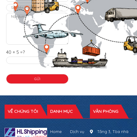
40 + 5 =?
VỀ CHÚNG TÔI
DANH MỤC
VĂN PHÒNG
Home
Dịch vụ
Tầng 3, Tòa nhà