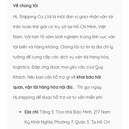
Về chúng tôi
HL Shipping Co.,Ltd là một đơn vị giao nhận vận tải
trên toàn thế giới có trụ sở tại Hồ Chí Minh, Việt
Nam. Với hơn 10 năm kinh nghiệm trong lĩnh vực vân
tải biển và hàng không. Chúng tôi tự tin là địa chỉ lý
tưởng để cung cấp các dịch vụ vận tải hàng hóa,
logistics. Đáp ứng được mọi yêu cầu của Quý
Khách. Nếu bạn cần hỗ trợ gì về
khai báo hải
quan
,
vận tải hàng hóa nội địa
…. Thì gọi ngay
HLshipping để được hỗ trợ và tư vấn miễn phí.
Địa chỉ:
Tầng 3, Tòa nhà Bảo Minh, 217 Nam
Kỳ Khởi Nghĩa, Phường 7, Quận 3, Tp.Hồ Chí