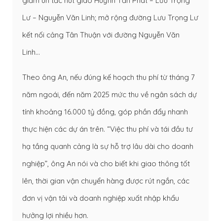
giảm ùn tắc nút giao Huỳnh Tấn Phát – Lưu Trọng
Lư – Nguyễn Văn Linh; mở rộng đường Lưu Trọng Lư
kết nối cảng Tân Thuận với đường Nguyễn Văn
Linh…
Theo ông An, nếu đúng kế hoạch thu phí từ tháng 7
năm ngoái, đến năm 2025 mức thu về ngân sách dự
tính khoảng 16.000 tỷ đồng, góp phần đẩy nhanh
thực hiện các dự án trên. “Việc thu phí và tái đầu tư
hạ tầng quanh cảng là sự hỗ trợ lâu dài cho doanh
nghiệp”, ông An nói và cho biết khi giao thông tốt
lên, thời gian vận chuyển hàng được rút ngắn, các
đơn vị vận tải và doanh nghiệp xuất nhập khẩu
hưởng lợi nhiều hơn.