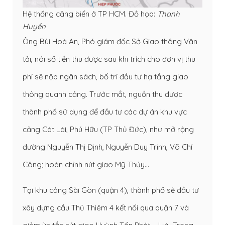
Hệ thống cảng biển ở TP HCM. Đồ họa:
Thanh
Huyền
Ông Bùi Hoà An, Phó giám đốc Sở Giao thông Vận
tải, nói số tiền thu được sau khi trích cho đơn vị thu
phí sẽ nộp ngân sách, bố trí đầu tư hạ tầng giao
thông quanh cảng. Trước mắt, nguồn thu được
thành phố sử dụng để đầu tư các dự án khu vực
cảng Cát Lái, Phú Hữu (TP Thủ Đức), như mở rộng
đường Nguyễn Thị Định, Nguyễn Duy Trinh, Võ Chí
Công; hoàn chỉnh nút giao Mỹ Thủy…
Tại khu cảng Sài Gòn (quận 4), thành phố sẽ đầu tư
xây dựng cầu Thủ Thiêm 4 kết nối qua quận 7 và