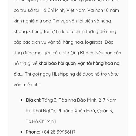
có trụ sở tại Hồ Chí Minh, Việt Nam. Với hơn 10 năm
kinh nghiệm trong lĩnh vực vân tải biển và hàng
không. Chúng tôi tự tin là địa chỉ lý tưởng để cung
cấp các dịch vụ vận tải hàng hóa, logistics. Đáp
ứng được mọi yêu cầu của Quý Khách. Nếu bạn cần
hỗ trợ gì về
khai báo hải quan
,
vận tải hàng hóa nội
địa
…. Thì gọi ngay HLshipping để được hỗ trợ và tư
vấn miễn phí.
Địa chỉ:
Tầng 3, Tòa nhà Bảo Minh, 217 Nam
Kỳ Khởi Nghĩa, Phường Xuân Hoà, Quận 3,
Tp.Hồ Chí Minh
Phone:
+84 28 39956117