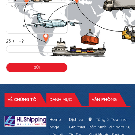
23 + 1 =?
VỀ CHÚNG TÔI
DANH MỤC
VĂN PHÒNG
Home
Dịch vụ
Tầng 3, Tòa nhà
page
Giới thiệu
Bảo Minh, 217 Nam Kỳ
Liên hệ
Tin Tức
Khởi Nghĩa, Phường