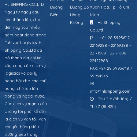
HL SHIPPING CO.,LTD
Đường
Đường Bộ
Xuân Hoà, Tp.Hồ Chí
Ngay từ ngày đầu
Biển
Hàng
Minh
tiên thành lập, cho
Không
HL Shipping
đến nay sau nhiều
Co.,Ltd
năm hoạt động trong
- +84 28 39956117 -
lĩnh vực Logistics, HL
22169288 - 22169388 -
Shipping Co.,Ltd đã
22171588 - 22171688 -
trở thành địa chỉ tin
22427988
cậy cung cấp dịch vụ
FAX: +84 28 39956118 /
logistics và đại lý
39954943
hàng hải cho các chủ
hàng, chủ tàu lớn
info@hlshipping.com
trong và ngoài nước.
Thứ 2-6 (8h-18h) /
Các dịch vụ mạnh của
Thứ 7 (8h-12h)
chúng tôi phải kể đến
là dịch vụ vận tải, vận
chuyển hàng siêu
trường siêu trọng