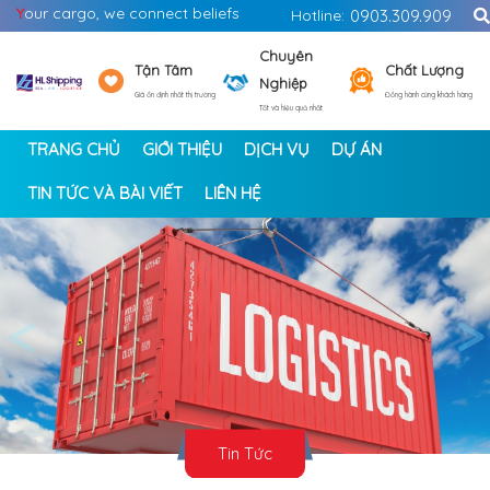
Y
our cargo, we connect beliefs
Hotline:
0903.309.909
Chuyên
Tận Tâm
Chất Lượng
Nghiệp
Giá ổn định nhất thị trường
Đồng hành cùng khách hàng
Tốt và hiệu quả nhất
TRANG CHỦ
GIỚI THIỆU
DỊCH VỤ
DỰ ÁN
TIN TỨC VÀ BÀI VIẾT
LIÊN HỆ
<
>
Tin Tức