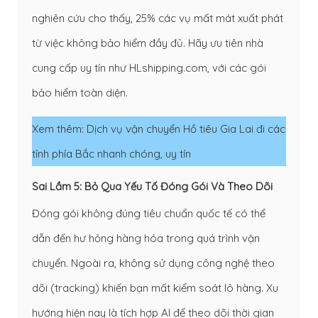
nghiên cứu cho thấy, 25% các vụ mất mát xuất phát
từ việc không bảo hiểm đầy đủ. Hãy ưu tiên nhà
cung cấp uy tín như HLshipping.com, với các gói
bảo hiểm toàn diện.
Xem thêm:
Dịch vụ vận chuyển Hồ tiêu Gia Lai đi các
tỉnh phía Bắc nhanh chóng, uy tín
Sai Lầm 5: Bỏ Qua Yếu Tố Đóng Gói Và Theo Dõi
Đóng gói không đúng tiêu chuẩn quốc tế có thể
dẫn đến hư hỏng hàng hóa trong quá trình vận
chuyển. Ngoài ra, không sử dụng công nghệ theo
dõi (tracking) khiến bạn mất kiểm soát lô hàng. Xu
hướng hiện nay là tích hợp AI để theo dõi thời gian