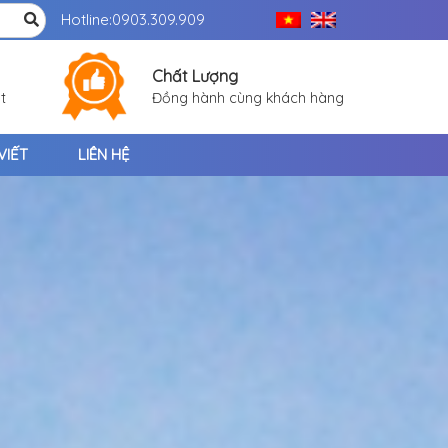
Hotline:
0903.309.909
Chất Lượng
t
Đồng hành cùng khách hàng
VIẾT
LIÊN HỆ