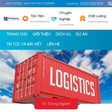
Y
our cargo, we connect beliefs
Hotline:
0903.309.909
Chuyên
Tận Tâm
Chất Lượng
Nghiệp
Giá ổn định nhất thị trường
Đồng hành cùng khách hàng
Tốt và hiệu quả nhất
TRANG CHỦ
GIỚI THIỆU
DỊCH VỤ
DỰ ÁN
TIN TỨC VÀ BÀI VIẾT
LIÊN HỆ
<
>
Tin Trong Ngành