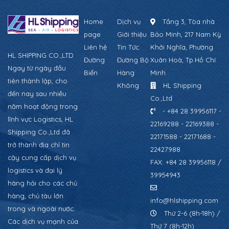
Home
Dịch vụ
Tầng 3, Tòa nhà
page
Giới thiệu
Bảo Minh, 217 Nam Kỳ
Liên hệ
Tin Tức
Khởi Nghĩa, Phường
HL SHIPPING CO.,LTD
Đường
Đường Bộ
Xuân Hoà, Tp.Hồ Chí
Ngay từ ngày đầu
Biển
Hàng
Minh
tiên thành lập, cho
Không
HL Shipping
đến nay sau nhiều
Co.,Ltd
năm hoạt động trong
- +84 28 39956117 -
lĩnh vực Logistics, HL
22169288 - 22169388 -
Shipping Co.,Ltd đã
22171588 - 22171688 -
trở thành địa chỉ tin
22427988
cậy cung cấp dịch vụ
FAX: +84 28 39956118 /
logistics và đại lý
39954943
hàng hải cho các chủ
hàng, chủ tàu lớn
info@hlshipping.com
trong và ngoài nước.
Thứ 2-6 (8h-18h) /
Các dịch vụ mạnh của
Thứ 7 (8h-12h)