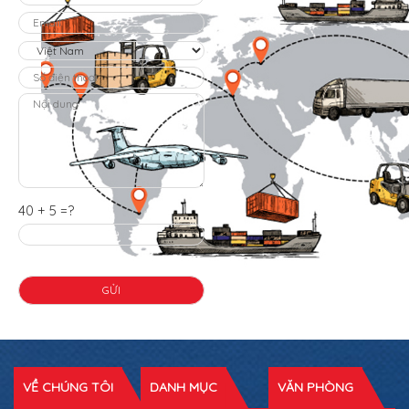
40 + 5 =?
VỀ CHÚNG TÔI
DANH MỤC
VĂN PHÒNG