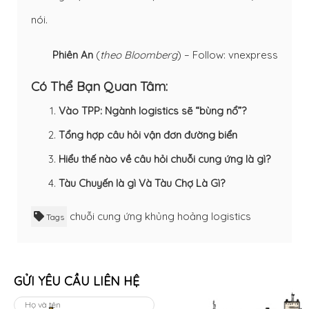
nói.
Phiên An
(
theo Bloomberg
) – Follow: vnexpress
Có Thể Bạn Quan Tâm:
Vào TPP: Ngành logistics sẽ “bùng nổ”?
Tổng hợp câu hỏi vận đơn đường biển
Hiểu thế nào về câu hỏi chuỗi cung ứng là gì?
Tàu Chuyến là gì Và Tàu Chợ Là Gì?
chuỗi cung ứng
khủng hoảng
logistics
Tags
GỬI YÊU CẦU LIÊN HỆ