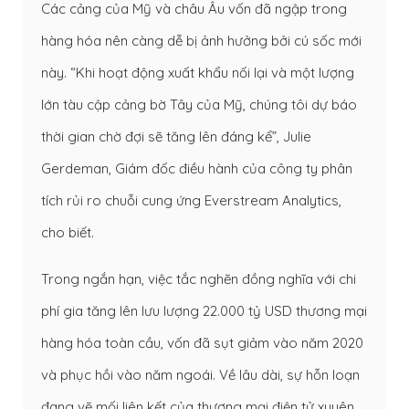
Các cảng của Mỹ và châu Âu vốn đã ngập trong
hàng hóa nên càng dễ bị ảnh hưởng bởi cú sốc mới
này. “Khi hoạt động xuất khẩu nối lại và một lượng
lớn tàu cập cảng bờ Tây của Mỹ, chúng tôi dự báo
thời gian chờ đợi sẽ tăng lên đáng kể”, Julie
Gerdeman, Giám đốc điều hành của công ty phân
tích rủi ro chuỗi cung ứng Everstream Analytics,
cho biết.
Trong ngắn hạn, việc tắc nghẽn đồng nghĩa với chi
phí gia tăng lên lưu lượng 22.000 tỷ USD thương mại
hàng hóa toàn cầu, vốn đã sụt giảm vào năm 2020
và phục hồi vào năm ngoái. Về lâu dài, sự hỗn loạn
đang vẽ mối liên kết của thương mại điện tử xuyên