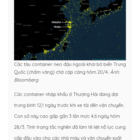
Các tàu container neo đậu ngoài khơi bờ biển Trung
Quốc (chấm vàng) chờ cập cảng hôm 20/4.
Ảnh:
Bloomberg
Các container nhập khẩu ở Thượng Hải đang đợi
trung bình 12,1 ngày trước khi xe tải đến vận chuyển.
Con số này cao gấp gần 3 lần mức 4,6 ngày hôm
28/3. Tình trạng tắc nghẽn đã làm tê liệt nỗ lực cung
cấp đầu vào cho các nhà máy và vận chuyển xuất