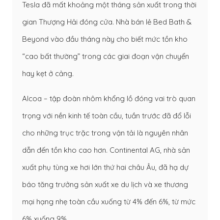
Tesla đã mất khoảng một tháng sản xuất trong thời
gian Thượng Hải đóng cửa. Nhà bán lẻ Bed Bath &
Beyond vào đầu tháng này cho biết mức tồn kho
“cao bất thường” trong các giai đoạn vận chuyển
hay kẹt ở cảng.
Alcoa – tập đoàn nhôm khổng lồ đóng vai trò quan
trọng với nền kinh tế toàn cầu, tuần trước đã đổ lỗi
cho những trục trặc trong vận tải là nguyên nhân
dẫn đến tồn kho cao hơn. Continental AG, nhà sản
xuất phụ tùng xe hơi lớn thứ hai châu Âu, đã hạ dự
báo tăng trưởng sản xuất xe du lịch và xe thương
mại hạng nhẹ toàn cầu xuống từ 4% đến 6%, từ mức
6% xuống 9%.