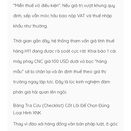
"Miễn thuế vô điều kiện". Nếu giá trị vượt khung quy
định, sếp vẫn móc hầu bao nộp VAT và thuế nhập
khẩu như thường.
Thời gian gần đây, hệ thống tham vấn giá tính thuế
hàng H11 đang được rà soát cực rát. Khai báo 1 cái
máy phay CNC giá 100 USD dưới vỏ bọc "hàng
mẫu" sẽ bị chặn lại và ấn định thuế theo giá thị
trường ngay lập tức. Đây là lúc kinh nghiệm đàm
phán giá hải quan lên ngôi.
Bảng Tra Cứu (Checklist) Cốt Lõi Để Chọn Đúng
Loại Hình XNK
Thay vì đào xới hàng đống văn bản pháp luật, ở góc