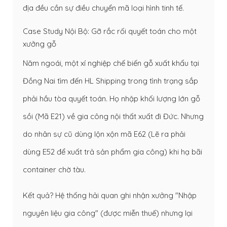
địa đều cần sự điều chuyển mã loại hình tinh tế.
Case Study Nội Bộ: Gỡ rắc rối quyết toán cho một
xưởng gỗ
Năm ngoái, một xí nghiệp chế biến gỗ xuất khẩu tại
Đồng Nai tìm đến HL Shipping trong tình trạng sắp
phải hầu tòa quyết toán. Họ nhập khối lượng lớn gỗ
sồi (Mã E21) về gia công nội thất xuất đi Đức. Nhưng
do nhân sự cũ dùng lộn xộn mã E62 (Lẽ ra phải
dùng E52 để xuất trả sản phẩm gia công) khi hạ bãi
container chờ tàu.
Kết quả? Hệ thống hải quan ghi nhận xưởng "Nhập
nguyên liệu gia công" (được miễn thuế) nhưng lại