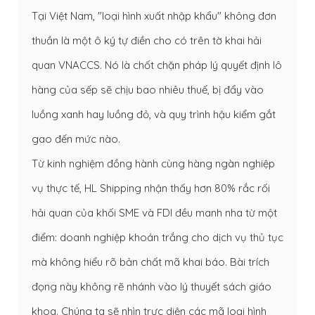
Tại Việt Nam, "loại hình xuất nhập khẩu" không đơn
thuần là một ô ký tự điền cho có trên tờ khai hải
quan VNACCS. Nó là chốt chặn pháp lý quyết định lô
hàng của sếp sẽ chịu bao nhiêu thuế, bị đẩy vào
luồng xanh hay luồng đỏ, và quy trình hậu kiểm gắt
gao đến mức nào.
Từ kinh nghiệm đồng hành cùng hàng ngàn nghiệp
vụ thực tế, HL Shipping nhận thấy hơn 80% rắc rối
hải quan của khối SME và FDI đều manh nha từ một
điểm: doanh nghiệp khoán trắng cho dịch vụ thủ tục
mà không hiểu rõ bản chất mã khai báo. Bài trích
đọng này không rẽ nhánh vào lý thuyết sách giáo
khoa. Chúng ta sẽ nhìn trực diện các mã loại hình