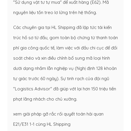
"Sử dụng vật tư tự mua" để xuất hàng (E62). Mã
nguyên liệu tồn treo lơ lửng trên hệ thống.
Các chuyên gia tại HL Shipping đã lập tức tái kiến
trúc hồ sơ từ đầu, gom toàn bộ chứng từ thanh toán
phí gia công quốc tế, làm việc với đầu chi cục để đối
soát chéo và xin điều chỉnh bổ sung mã loại hình
dưới dạng nhầm lẫn nghiệp vụ (Nghị định 128 khoản
tự giác trước 60 ngày). Sự tinh rạch của đội ngũ
"Logistics Advisor" đã giúp vớt lại hơn 150 triệu tiền
phạt lãng nhách cho chủ xưởng.
xem giải pháp gỡ rắc rối quyết toán hải quan
E21/E31 1-1 cùng HL Shipping