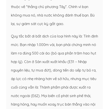
thuộc về "thằng chủ phương Tây". Chính vì bạn
không mua nó, nhà nước không đánh thuế bạn. Bù
lại, sự giám sát cực kỳ gắt gao.
Quy tắc bất di bất dịch của loại hình này là: Tính định
mức. Bạn nhập 1.000m vải, bạn phải chứng minh nó
làm ra đúng 500 cái áo (bỏ qua phần trăm hao hụt
hợp lý). Còn ở Sản xuất xuất khẩu (E31 – Nhập
nguyên liệu, tự mua đứt), dòng tiền do sếp tự bỏ ra,
áp lực có nhẹ nhàng hơn về sở hữu, nhưng mục tiêu
cuối cùng vẫn là: Thành phẩm phải được xuất ra
nước ngoài (E62). Mọi biến cố phát sinh phế thải,
hàng hỏng, hay muốn xoay trục bán thẳng vào nội