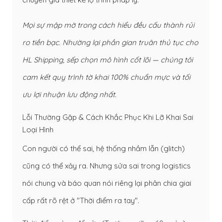
Mọi sự mập mờ trong cách hiểu đều cấu thành rủi
ro tiền bạc. Nhường lại phần gian truân thủ tục cho
HL Shipping, sếp chọn mô hình cốt lõi — chúng tôi
cam kết quy trình tờ khai 100% chuẩn mực và tối
ưu lợi nhuận lưu động nhất.
Lỗi Thường Gặp & Cách Khắc Phục Khi Lỡ Khai Sai
Loại Hình
Con người có thể sai, hệ thống nhầm lẫn (glitch)
cũng có thể xảy ra. Nhưng sửa sai trong logistics
nói chung và báo quan nói riêng lại phân chia giai
cấp rất rõ rệt ở "Thời điểm ra tay".