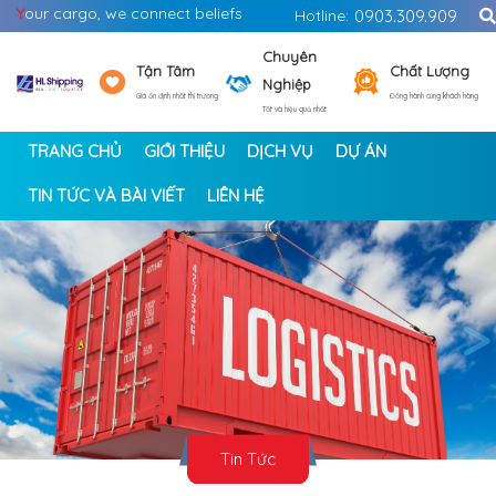
Y
our cargo, we connect beliefs
Hotline:
0903.309.909
Chuyên
Tận Tâm
Chất Lượng
Nghiệp
Giá ổn định nhất thị trường
Đồng hành cùng khách hàng
Tốt và hiệu quả nhất
TRANG CHỦ
GIỚI THIỆU
DỊCH VỤ
DỰ ÁN
TIN TỨC VÀ BÀI VIẾT
LIÊN HỆ
<
>
Tin Tức