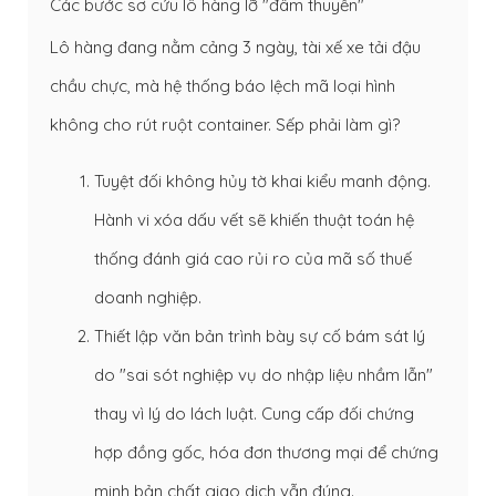
Các bước sơ cứu lô hàng lỡ "đâm thuyền"
Lô hàng đang nằm cảng 3 ngày, tài xế xe tải đậu
chầu chực, mà hệ thống báo lệch mã loại hình
không cho rút ruột container. Sếp phải làm gì?
Tuyệt đối không hủy tờ khai kiểu manh động.
Hành vi xóa dấu vết sẽ khiến thuật toán hệ
thống đánh giá cao rủi ro của mã số thuế
doanh nghiệp.
Thiết lập văn bản trình bày sự cố bám sát lý
do "sai sót nghiệp vụ do nhập liệu nhầm lẫn"
thay vì lý do lách luật. Cung cấp đối chứng
hợp đồng gốc, hóa đơn thương mại để chứng
minh bản chất giao dịch vẫn đúng.