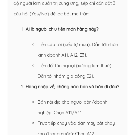
độ người làm quản trị cung ứng, sếp chỉ cần đặt 3
câu hỏi (Yes/No) để lọc bớt ma trận:
Ai là người chịu tiền món hàng này?
Tiền của tôi (sếp tự mua): Dẫn tới nhóm
kinh doanh A11, A12, E31.
Tiền đối tác ngoại (xưởng làm thuê):
Dẫn tới nhóm gia công E21.
Hàng nhập về, chừng nào bán và bán đi đâu?
Bán nội địa cho người dân/doanh
nghiệp: Chọn A11/A41.
Trực tiếp chạy vào dàn máy cắt phay
ráp (trong nước): Chọn A12.