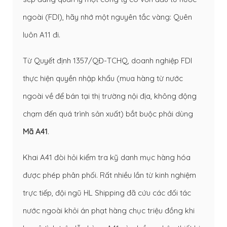
ngoài (FDI), hãy nhớ một nguyên tắc vàng: Quên
luôn A11 đi.
Từ Quyết định 1357/QĐ-TCHQ, doanh nghiệp FDI
thực hiện quyền nhập khẩu (mua hàng từ nước
ngoài về để bán tại thị trường nội địa, không động
chạm đến quá trình sản xuất) bắt buộc phải dùng
Mã A41
.
Khai A41 đòi hỏi kiểm tra kỹ danh mục hàng hóa
được phép phân phối. Rất nhiều lần từ kinh nghiệm
trực tiếp, đội ngũ HL Shipping đã cứu các đối tác
nước ngoài khỏi án phạt hàng chục triệu đồng khi