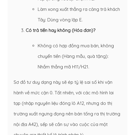
Làm xong xuất thẳng ra cảng trả khách
Tây: Dùng vòng lặp E.
Có trả tiền hay không (Hóa đơn)?
Không có hợp đồng mua bán, không
chuyển tiền (Hàng mẫu, quà tặng):
Nhắm thẳng mã H11/H21.
Sơ đồ tư duy dạng này sẽ ép tỷ lệ sai số khi vận
hành về mức cận 0. Tất nhiên, với các mô hình lai
tạp (nhập nguyên liệu đóng lô A12, nhưng do thị
trường xuất ngưng đọng nên bán tống ra thị trường
nội địa A42), sếp sẽ cần sự vào cuộc của một
chuyên gia thiết kế lộ trình pháp lý.