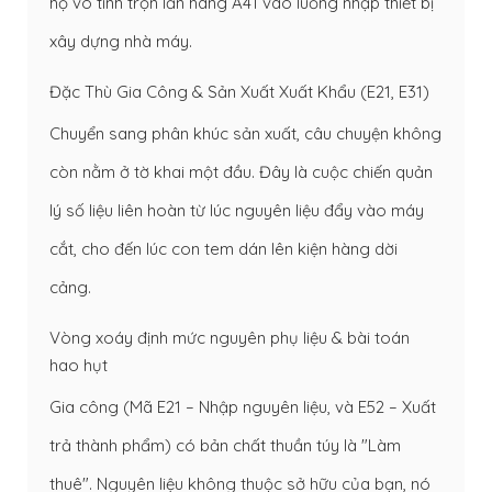
họ vô tình trộn lẫn hàng A41 vào luồng nhập thiết bị
xây dựng nhà máy.
Đặc Thù Gia Công & Sản Xuất Xuất Khẩu (E21, E31)
Chuyển sang phân khúc sản xuất, câu chuyện không
còn nằm ở tờ khai một đầu. Đây là cuộc chiến quản
lý số liệu liên hoàn từ lúc nguyên liệu đẩy vào máy
cắt, cho đến lúc con tem dán lên kiện hàng dời
cảng.
Vòng xoáy định mức nguyên phụ liệu & bài toán
hao hụt
Gia công (Mã E21 – Nhập nguyên liệu, và E52 – Xuất
trả thành phẩm) có bản chất thuần túy là "Làm
thuê". Nguyên liệu không thuộc sở hữu của bạn, nó