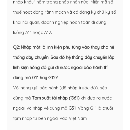
nhập khẩu" nằm trong pháp nhân nữa. Miễn mã số
thuế hoạt động rành mạch và có đăng ký chữ ký số
khai hải quan, doanh nghiệp hoàn toàn đi đúng
luồng A11 hoặc A12.
Q2: Nhập một lô linh kiện phụ tùng vào thay cho hệ
thống dây chuyền. Sau đó hệ thống dây chuyền lắp
linh kiện hỏng đó gửi đi nước ngoài bảo hành thì
dùng mã G11 hay G12?
Với hàng gửi bảo hành (đã nhập trước đó), sếp
dùng mã
Tạm xuất tái nhập (G61)
khi đưa ra nước
ngoài, và nhập về dùng mã
G51
. Vòng G11 là chuỗi
tạm nhập từ bên ngoài vào Việt Nam.