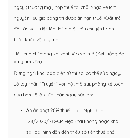
ngay (thương mại) nộp thuế tại chỗ. Nhập về làm
nguyên liệu gia công thì được ân hạn thuế. Xuất trả
đối tác sau triển lãm lại là một câu chuyện hoàn
toàn khác về quy trình.
Hậu quả chí mạng khi khai báo sai mã (Kẹt luồng đỏ
và giam vốn)
Đừng nghĩ khai báo điện tử thì sai có thể sửa ngay.
Lỡ tay nhấn "Truyền" với một mã sai, phòng kế toán
của bạn sẽ lập tức nhận ngay sức ép:
Ăn án phạt 20% thuế:
Theo Nghị định
128/2020/NĐ-CP, việc khai khống hoặc khai
sai loại hình dẫn đến thiếu số tiền thuế phải