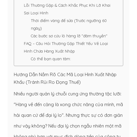
Lỗi Thường Gặp & Cách Khắc Phục Khi Lỡ Khai
Sai Loại Hình
Thời điểm vàng để sửa (Trước ngưỡng 60
ngày)
Các bước sơ cứu lô hàng lỡ "đâm thuyền"
FAQ – Câu Hỏi Thường Gặp Thiết Yếu Về Loại
Hình Chứa Hàng Xuất Nhập
Có thể bạn quan tâm:
Hướng Dẫn Nắm Rõ Các Mã Loại Hình Xuất Nhập
Khẩu (Tránh Rủi Ro Đọng Thuế)
Nhiều người quản lý chuỗi cung ứng thường tặc lưỡi:
"Hàng về đến cảng là xong chức năng của mình, mã
hải quan cứ để đại lý lo". Nhưng thực sự có đơn giản
như vậy không? Nếu đại lý chọn ngẫu nhiên một mã
không phù hợp với mục đích dòng tiền của công ty,