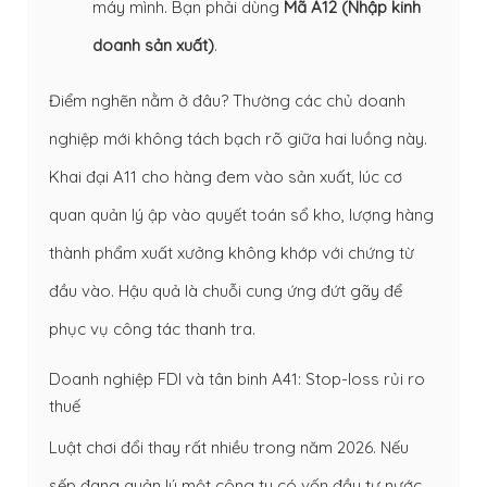
máy mình. Bạn phải dùng
Mã A12 (Nhập kinh
doanh sản xuất)
.
Điểm nghẽn nằm ở đâu? Thường các chủ doanh
nghiệp mới không tách bạch rõ giữa hai luồng này.
Khai đại A11 cho hàng đem vào sản xuất, lúc cơ
quan quản lý ập vào quyết toán sổ kho, lượng hàng
thành phẩm xuất xưởng không khớp với chứng từ
đầu vào. Hậu quả là chuỗi cung ứng đứt gãy để
phục vụ công tác thanh tra.
Doanh nghiệp FDI và tân binh A41: Stop-loss rủi ro
thuế
Luật chơi đổi thay rất nhiều trong năm 2026. Nếu
sếp đang quản lý một công ty có vốn đầu tư nước