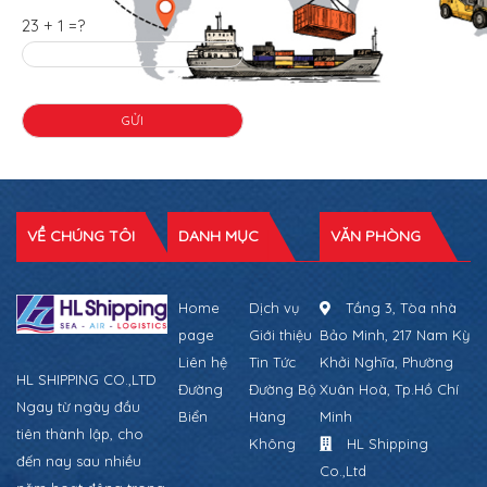
23 + 1 =?
VỀ CHÚNG TÔI
DANH MỤC
VĂN PHÒNG
Home
Dịch vụ
Tầng 3, Tòa nhà
page
Giới thiệu
Bảo Minh, 217 Nam Kỳ
Liên hệ
Tin Tức
Khởi Nghĩa, Phường
HL SHIPPING CO.,LTD
Đường
Đường Bộ
Xuân Hoà, Tp.Hồ Chí
Ngay từ ngày đầu
Biển
Hàng
Minh
tiên thành lập, cho
Không
HL Shipping
đến nay sau nhiều
Co.,Ltd