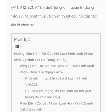
(A11, A12, E21, A41…) dưới lăng kính quản trị dòng
tiền, rủi ro phạt thuế và chiến thuật cứu hộ cấp tốc
khi lỡ chọn sai.
Mục lục
Hướng Dẫn Nắm Rõ Các Mã Loại Hình Xuất Nhập
Khẩu (Tránh Rủi Ro Đọng Thuế)
Tổng Quan: Tại Sao Xác Định Sai "Loại Hình Xuất
Nhập Khẩu" Lại Nguy Hiểm?
Khái niệm thực chiến về mã loại hình trên
VNACCS
Hậu quả chí mạng khi khai báo sai mã (Kẹt
luồng đỏ và giam vốn)
Phân Điểm Cốt Lõi: Nhóm Loại Hình Kinh Doanh
(A11, A12 vs A41)