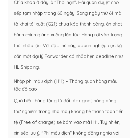
Chìa khóa ở đây là "Thời hạn". Hải quan duyệt cho
sếp tạm nhập trong 60 ngày. Sang ngày thứ 61 mà
tờ khai tái xuất (G21) chưa kéo thành công, án phạt
hành chính giáng xuống lập tức. Hàng rơi vào trạng
thái nhập lậu. Với đặc thù này, doanh nghiệp cực kỳ
cần một đại lý Forwarder có nhắc hẹn deadline như
HL Shipping.
Nhập phi mậu dịch (H11) – Thông quan hàng mẫu
tốc độ cao
Quà biếu, hàng tặng từ đối tác ngoại, hàng dùng
thử nghiệm trong nhà máy không hề thanh toán tiền
tệ (Free of charge) sẽ bám vào mã H11. Tuy nhiên,
xin sếp lưu ý, "Phi mậu dịch" không đồng nghĩa với