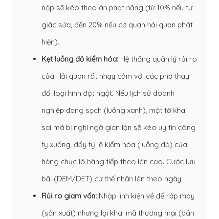
nộp sẽ kéo theo án phạt nặng (từ 10% nếu tự
giác sửa, đến 20% nếu cơ quan hải quan phát
hiện).
Kẹt luồng đỏ kiểm hóa:
Hệ thống quản lý rủi ro
của Hải quan rất nhạy cảm với các pha thay
đổi loại hình đột ngột. Nếu lịch sử doanh
nghiệp đang sạch (luồng xanh), một tờ khai
sai mã bị nghi ngờ gian lận sẽ kéo uy tín công
ty xuống, đẩy tỷ lệ kiểm hóa (luồng đỏ) của
hàng chục lô hàng tiếp theo lên cao. Cước lưu
bãi (DEM/DET) cứ thế nhân lên theo ngày.
Rủi ro giam vốn:
Nhập linh kiện về để ráp máy
(sản xuất) nhưng lại khai mã thương mại (bán