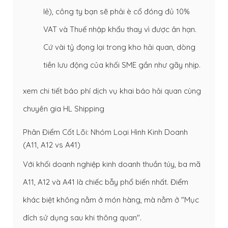
lẻ), công ty bạn sẽ phải è cổ đóng đủ 10%
VAT và Thuế nhập khẩu thay vì được ân hạn.
Cứ vài tỷ đọng lại trong kho hải quan, dòng
tiền lưu động của khối SME gần như gãy nhịp.
xem chi tiết báo phí dịch vụ khai báo hải quan cùng
chuyên gia HL Shipping
Phân Điểm Cốt Lõi: Nhóm Loại Hình Kinh Doanh
(A11, A12 vs A41)
Với khối doanh nghiệp kinh doanh thuần túy, ba mã
A11, A12 và A41 là chiếc bẫy phổ biến nhất. Điểm
khác biệt không nằm ở món hàng, mà nằm ở "Mục
đích sử dụng sau khi thông quan".