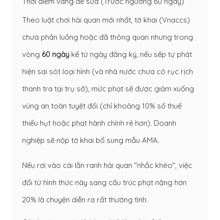
Thời điểm vàng để sửa (Trước ngưỡng 60 ngày)
Theo luật chơi hải quan mới nhất, tờ khai (Vnaccs)
chưa phân luồng hoặc đã thông quan nhưng trong
vòng
60 ngày
kể từ ngày đăng ký, nếu sếp tự phát
hiện sai sót loại hình (và nhà nước chưa có rục rịch
thanh tra tại trụ sở), mức phạt sẽ được giảm xuống
vùng an toàn tuyệt đối (chỉ khoảng 10% số thuế
thiếu hụt hoặc phạt hành chính rẻ hơn). Doanh
nghiệp sẽ nộp tờ khai bổ sung mẫu AMA.
Nếu rơi vào cái lằn ranh hải quan "nhắc khéo", việc
đổi từ hình thức này sang cấu trúc phạt nặng hơn
20% là chuyện diễn ra rất thường tình.