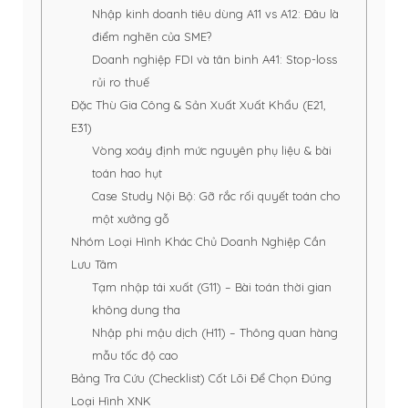
Nhập kinh doanh tiêu dùng A11 vs A12: Đâu là
điểm nghẽn của SME?
Doanh nghiệp FDI và tân binh A41: Stop-loss
rủi ro thuế
Đặc Thù Gia Công & Sản Xuất Xuất Khẩu (E21,
E31)
Vòng xoáy định mức nguyên phụ liệu & bài
toán hao hụt
Case Study Nội Bộ: Gỡ rắc rối quyết toán cho
một xưởng gỗ
Nhóm Loại Hình Khác Chủ Doanh Nghiệp Cần
Lưu Tâm
Tạm nhập tái xuất (G11) – Bài toán thời gian
không dung tha
Nhập phi mậu dịch (H11) – Thông quan hàng
mẫu tốc độ cao
Bảng Tra Cứu (Checklist) Cốt Lõi Để Chọn Đúng
Loại Hình XNK