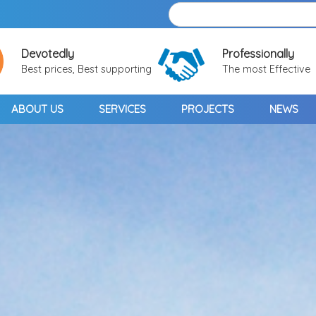
Devotedly
Professionally
Best prices, Best supporting
The most Effective
ABOUT US
SERVICES
PROJECTS
NEWS