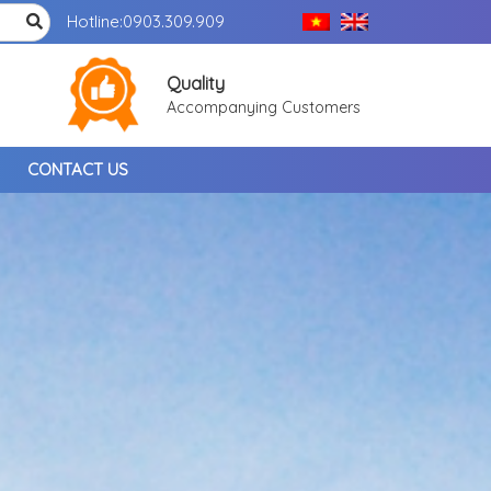
Hotline:
0903.309.909
Quality
Accompanying Customers
CONTACT US