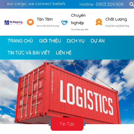
Y
our cargo, we connect beliefs
Hotline:
0903.309.909
Chuyên
Tận Tâm
Chất Lượng
Nghiệp
Giá ổn định nhất thị trường
Đồng hành cùng khách hàng
Tốt và hiệu quả nhất
TRANG CHỦ
GIỚI THIỆU
DỊCH VỤ
DỰ ÁN
TIN TỨC VÀ BÀI VIẾT
LIÊN HỆ
<
>
Tin Tức