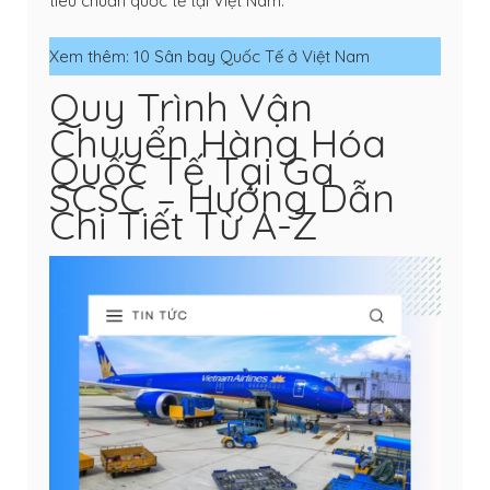
tiêu chuẩn quốc tế tại Việt Nam.
Xem thêm:
10 Sân bay Quốc Tế ở Việt Nam
Quy Trình Vận
Chuyển Hàng Hóa
Quốc Tế Tại Ga
SCSC – Hướng Dẫn
Chi Tiết Từ A-Z