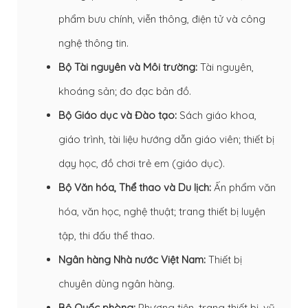
phẩm bưu chính, viễn thông, điện tử và công
nghệ thông tin.
Bộ Tài nguyên và Môi trường:
Tài nguyên,
khoáng sản; đo đạc bản đồ.
Bộ Giáo dục và Đào tạo:
Sách giáo khoa,
giáo trình, tài liệu hướng dẫn giáo viên; thiết bị
dạy học, đồ chơi trẻ em (giáo dục).
Bộ Văn hóa, Thể thao và Du lịch:
Ấn phẩm văn
hóa, văn học, nghệ thuật; trang thiết bị luyện
tập, thi đấu thể thao.
Ngân hàng Nhà nước Việt Nam:
Thiết bị
chuyên dùng ngân hàng.
Bộ Quốc phòng:
Phương tiện, trang thiết bị, vũ