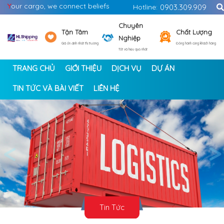
Y
our cargo, we connect beliefs
Hotline:
0903.309.909
Chuyên
Tận Tâm
Chất Lượng
Nghiệp
Giá ổn định nhất thị trường
Đồng hành cùng khách hàng
Tốt và hiệu quả nhất
TRANG CHỦ
GIỚI THIỆU
DỊCH VỤ
DỰ ÁN
TIN TỨC VÀ BÀI VIẾT
LIÊN HỆ
<
>
Tin Tức