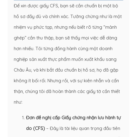
Để xin được giấy CFS, bạn sẽ cần chuẩn bị một bộ
hồ sơ đầy đủ và chính xác. Tưởng chừng như là một
nhiệm vụ phức tạp, nhưng nếu biết rõ từng “mảnh
ghép” cần thu thập, bạn sẽ thấy mọi việc dễ dàng
hơn nhiều. Tôi từng đồng hành cùng một doanh
nghiệp sản xuất thực phẩm muốn xuất khẩu sang
Châu Âu, và khi bắt đầu chuẩn bị hồ sơ, họ đã gặp
không ít bối rối. Nhưng rồi, với sự kiên nhẫn và cẩn
thận, chúng tôi đã hoàn thành các giấy tờ cần thiết
như:
Đơn đề nghị cấp Giấy chứng nhận lưu hành tự
do (CFS)
– Đây là tài liệu quan trọng đầu tiên