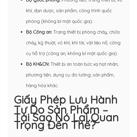
khí, đạn dược, sản phẩm, công trình quốc
phòng (không bí mật quốc gia).
Bộ Công an:
Trang thiết bị phòng cháy, chữa
cháy, kỹ thuật, vũ khí, khí tài, vật liệu nổ, công
cụ hỗ trợ (công an, không bí mật quốc gia).
Bộ KH&CN:
Thiết bị an toàn bức xạ hạt nhân;
phương tiện, dụng cụ đo lường; sản phẩm,
hàng hóa khác.
Giấy Phép Lưu Hành
Tự Do Sản Phẩm –
Tại Sao Nó Lại Quan
Trọng Đến Thế?