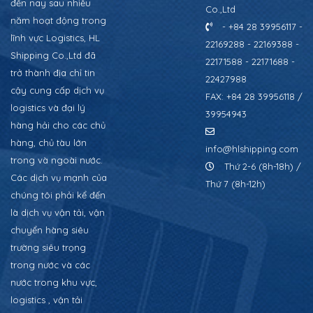
đến nay sau nhiều
Co.,Ltd
năm hoạt động trong
- +84 28 39956117 -
lĩnh vực Logistics, HL
22169288 - 22169388 -
Shipping Co.,Ltd đã
22171588 - 22171688 -
trở thành địa chỉ tin
22427988
cậy cung cấp dịch vụ
FAX: +84 28 39956118 /
logistics và đại lý
39954943
hàng hải cho các chủ
hàng, chủ tàu lớn
info@hlshipping.com
trong và ngoài nước.
Thứ 2-6 (8h-18h) /
Các dịch vụ mạnh của
Thứ 7 (8h-12h)
chúng tôi phải kể đến
là dịch vụ vận tải, vận
chuyển hàng siêu
trường siêu trọng
trong nước và các
nước trong khu vực,
logistics , vận tải