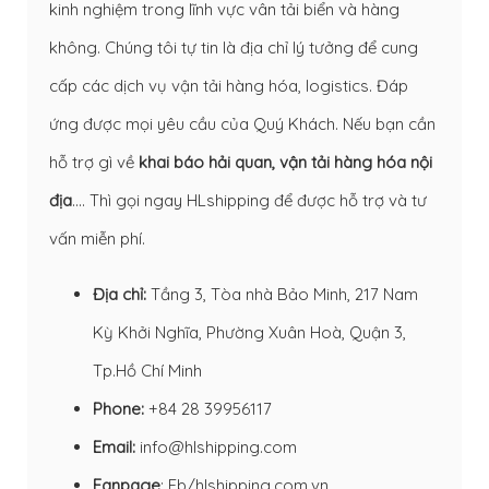
kinh nghiệm trong lĩnh vực vân tải biển và hàng
không. Chúng tôi tự tin là địa chỉ lý tưởng để cung
cấp các dịch vụ vận tải hàng hóa, logistics. Đáp
ứng được mọi yêu cầu của Quý Khách. Nếu bạn cần
hỗ trợ gì về
khai báo hải quan
,
vận tải hàng hóa nội
địa
…. Thì gọi ngay HLshipping để được hỗ trợ và tư
vấn miễn phí.
Địa chỉ:
Tầng 3, Tòa nhà Bảo Minh, 217 Nam
Kỳ Khởi Nghĩa, Phường Xuân Hoà, Quận 3,
Tp.Hồ Chí Minh
Phone:
+84 28 39956117
Email:
info@hlshipping.com
Fanpage
:
Fb/hlshipping.com.vn