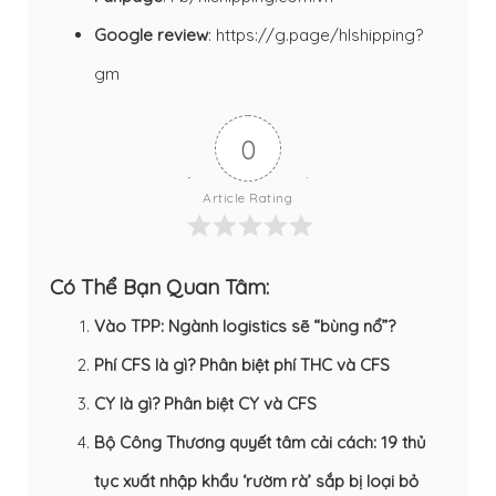
Google review
:
https://g.page/hlshipping?
gm
0
Article Rating
Có Thể Bạn Quan Tâm:
Vào TPP: Ngành logistics sẽ “bùng nổ”?
Phí CFS là gì? Phân biệt phí THC và CFS
CY là gì? Phân biệt CY và CFS
Bộ Công Thương quyết tâm cải cách: 19 thủ
tục xuất nhập khẩu ‘rườm rà’ sắp bị loại bỏ