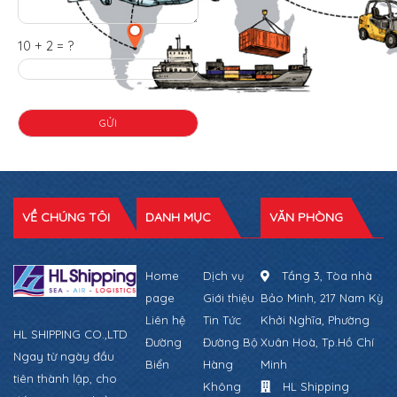
10 + 2 = ?
VỀ CHÚNG TÔI
DANH MỤC
VĂN PHÒNG
Home
Dịch vụ
Tầng 3, Tòa nhà
page
Giới thiệu
Bảo Minh, 217 Nam Kỳ
Liên hệ
Tin Tức
Khởi Nghĩa, Phường
HL SHIPPING CO.,LTD
Đường
Đường Bộ
Xuân Hoà, Tp.Hồ Chí
Ngay từ ngày đầu
Biển
Hàng
Minh
tiên thành lập, cho
Không
HL Shipping