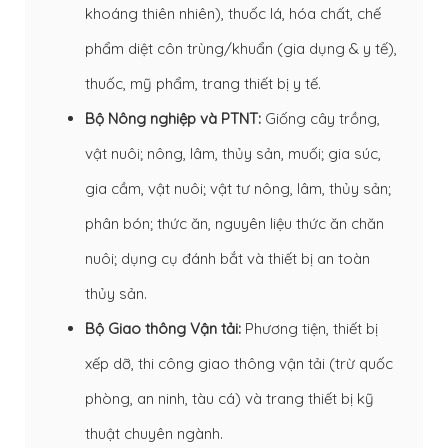
khoáng thiên nhiên), thuốc lá, hóa chất, chế
phẩm diệt côn trùng/khuẩn (gia dụng & y tế),
thuốc, mỹ phẩm, trang thiết bị y tế.
Bộ Nông nghiệp và PTNT:
Giống cây trồng,
vật nuôi; nông, lâm, thủy sản, muối; gia súc,
gia cầm, vật nuôi; vật tư nông, lâm, thủy sản;
phân bón; thức ăn, nguyên liệu thức ăn chăn
nuôi; dụng cụ đánh bắt và thiết bị an toàn
thủy sản.
Bộ Giao thông Vận tải:
Phương tiện, thiết bị
xếp dỡ, thi công giao thông vận tải (trừ quốc
phòng, an ninh, tàu cá) và trang thiết bị kỹ
thuật chuyên ngành.