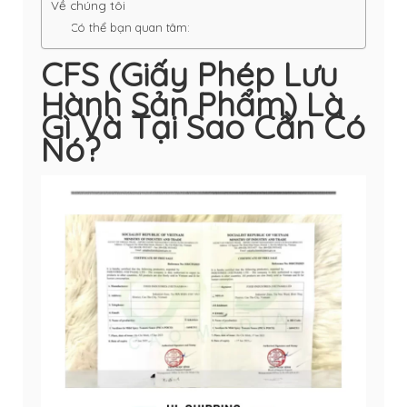
Về chúng tôi
Có thể bạn quan tâm:
CFS (Giấy Phép Lưu
Hành Sản Phẩm) Là
Gì Và Tại Sao Cần Có
Nó?