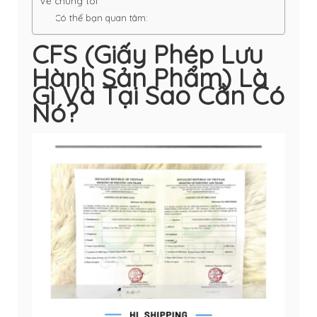
Về chúng tôi
Có thể bạn quan tâm:
CFS (Giấy Phép Lưu
Hành Sản Phẩm) Là
Gì Và Tại Sao Cần Có
Nó?