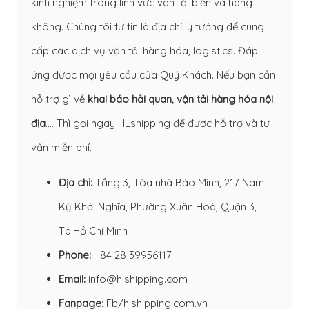
kinh nghiệm trong lĩnh vực vân tải biển và hàng
không. Chúng tôi tự tin là địa chỉ lý tưởng để cung
cấp các dịch vụ vận tải hàng hóa, logistics. Đáp
ứng được mọi yêu cầu của Quý Khách. Nếu bạn cần
hỗ trợ gì về
khai báo hải quan
,
vận tải hàng hóa nội
địa
…. Thì gọi ngay HLshipping để được hỗ trợ và tư
vấn miễn phí.
Địa chỉ:
Tầng 3, Tòa nhà Bảo Minh, 217 Nam
Kỳ Khởi Nghĩa, Phường Xuân Hoà, Quận 3,
Tp.Hồ Chí Minh
Phone:
+84 28 39956117
Email:
info@hlshipping.com
Fanpage
:
Fb/hlshipping.com.vn