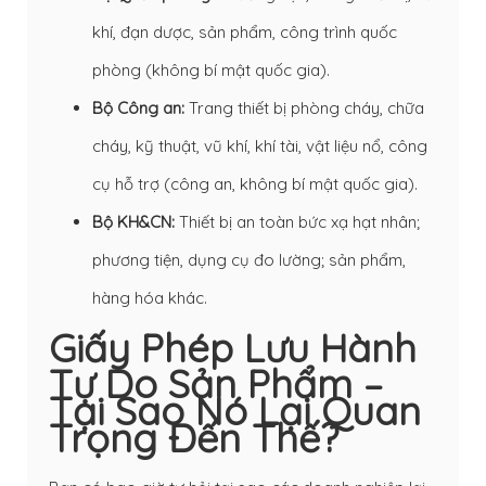
khí, đạn dược, sản phẩm, công trình quốc
phòng (không bí mật quốc gia).
Bộ Công an:
Trang thiết bị phòng cháy, chữa
cháy, kỹ thuật, vũ khí, khí tài, vật liệu nổ, công
cụ hỗ trợ (công an, không bí mật quốc gia).
Bộ KH&CN:
Thiết bị an toàn bức xạ hạt nhân;
phương tiện, dụng cụ đo lường; sản phẩm,
hàng hóa khác.
Giấy Phép Lưu Hành
Tự Do Sản Phẩm –
Tại Sao Nó Lại Quan
Trọng Đến Thế?