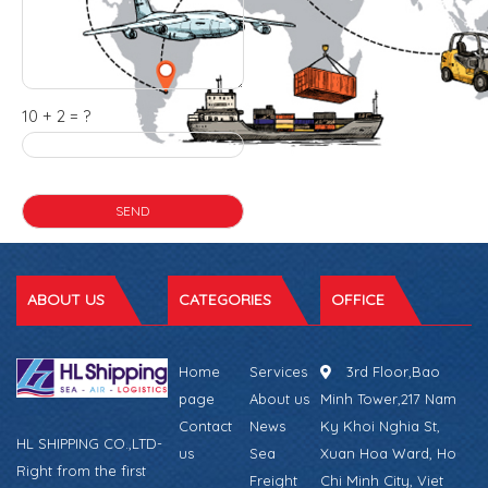
10 + 2 = ?
ABOUT US
CATEGORIES
OFFICE
Home
Services
3rd Floor,Bao
page
About us
Minh Tower,217 Nam
Contact
News
Ky Khoi Nghia St,
HL SHIPPING CO.,LTD-
us
Sea
Xuan Hoa Ward, Ho
Right from the first
Freight
Chi Minh City, Viet