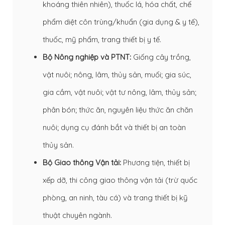
khoáng thiên nhiên), thuốc lá, hóa chất, chế
phẩm diệt côn trùng/khuẩn (gia dụng & y tế),
thuốc, mỹ phẩm, trang thiết bị y tế.
Bộ Nông nghiệp và PTNT:
Giống cây trồng,
vật nuôi; nông, lâm, thủy sản, muối; gia súc,
gia cầm, vật nuôi; vật tư nông, lâm, thủy sản;
phân bón; thức ăn, nguyên liệu thức ăn chăn
nuôi; dụng cụ đánh bắt và thiết bị an toàn
thủy sản.
Bộ Giao thông Vận tải:
Phương tiện, thiết bị
xếp dỡ, thi công giao thông vận tải (trừ quốc
phòng, an ninh, tàu cá) và trang thiết bị kỹ
thuật chuyên ngành.