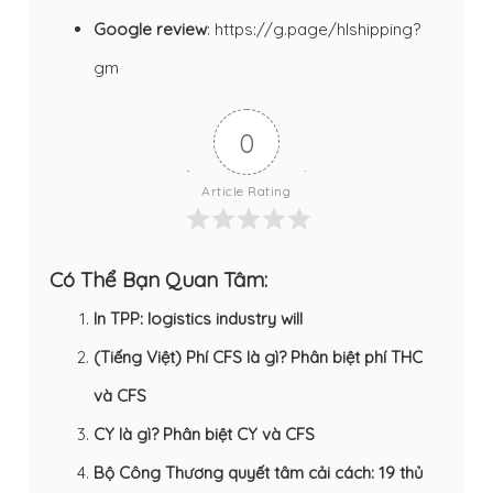
Google review
:
https://g.page/hlshipping?
gm
0
Article Rating
Có Thể Bạn Quan Tâm:
In TPP: logistics industry will
(Tiếng Việt) Phí CFS là gì? Phân biệt phí THC
và CFS
CY là gì? Phân biệt CY và CFS
Bộ Công Thương quyết tâm cải cách: 19 thủ