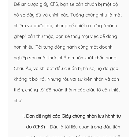
Để xin được giấy CFS, bạn sẽ cần chuẩn bị một bộ
hồ sơ đầy đủ và chính xác. Tưởng chừng như là một
nhiệm vụ phức tạp, nhưng nếu biết rõ từng “mảnh
ghép” cần thu thập, bạn sẽ thấy mọi việc dễ dàng
hơn nhiều. Tôi từng đồng hành cùng một doanh
nghiệp sản xuất thực phẩm muốn xuất khẩu sang
Châu Âu, và khi bắt đầu chuẩn bị hồ sơ, họ đã gặp
không ít bối rối. Nhưng rồi, với sự kiên nhẫn và cẩn
thận, chúng tôi đã hoàn thành các giấy tờ cần thiết
như:
Đơn đề nghị cấp Giấy chứng nhận lưu hành tự
do (CFS)
– Đây là tài liệu quan trọng đầu tiên