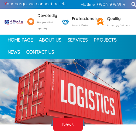
Y
our cargo, we connect beliefs
Hotline:
0903.309.909
Devotedly
Professionally
Quality
Best prices, Best
The most Effective
Accompanying Customers
supporting
HOME PAGE
ABOUT US
SERVICES
PROJECTS
NEWS
CONTACT US
<
>
News