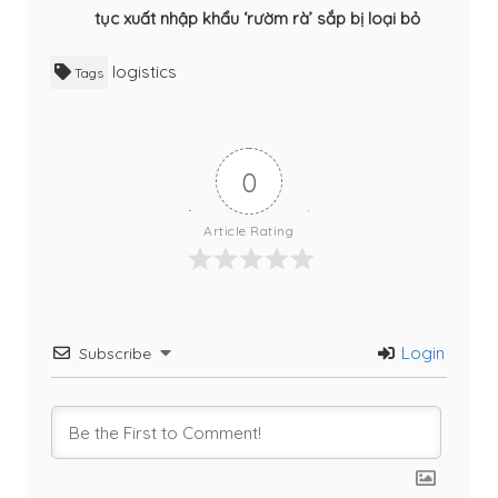
tục xuất nhập khẩu ‘rườm rà’ sắp bị loại bỏ
logistics
Tags
0
Article Rating
Login
Subscribe