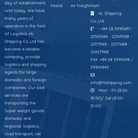
day of establishment,
Inland
Air Freight
Nam
until today. We have
HL Shipping
many years of
Co.,Ltd
operation in the field
- +84 28 39956117 -
of Logistics. HL
22169288 - 22169388 -
Shipping Co.,Ltd has
22171588 - 22171688 -
become a reliable
22427988
company, provide
FAX: +84 28 39956118 /
logistics and shipping
39954943
agents for large
domestic and foreign
info@hlshipping.com
companies. Our best
Mon - Fri (8:00-
services are
18:00)/ Sat (8:00-
transporting the
12:00)
Super weight goods
domestic and
regional, logistics,
road transport, rail