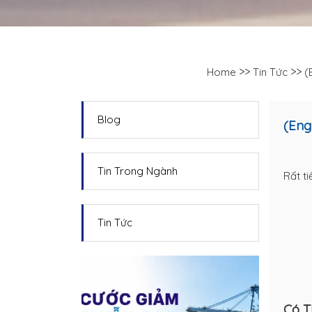
>>
>>
Home
Tin Tức
(
Blog
(Eng
Tin Trong Ngành
Rất ti
Tin Tức
Có T