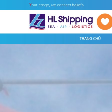
Y
our cargo, we connect beliefs
TRANG CHỦ