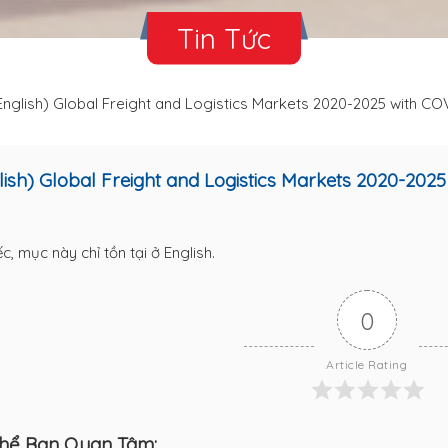
Tin Tức
English) Global Freight and Logistics Markets 2020-2025 with CO
lish) Global Freight and Logistics Markets 2020-202
ếc, mục này chỉ tồn tại ở
English
.
0
Article Rating
hể Bạn Quan Tâm: