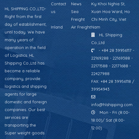
Contact
News
Ky Khoi Nghia St,
HL SHIPPING CO.,LTD-
us
Sea
Xuan Hoa Ward, Ho
Right from the first
Freight
Chi Minh City, Viet
day of establishment,
Inland
Air Freight
Nam
until today. We have
HL Shipping
many years of
Co.,Ltd
operation in the field
- +84 28 39956117 -
of Logistics. HL
22169288 - 22169388 -
Shipping Co.,Ltd has
22171588 - 22171688 -
become a reliable
22427988
company, provide
FAX: +84 28 39956118 /
logistics and shipping
39954943
agents for large
domestic and foreign
info@hlshipping.com
companies. Our best
Mon - Fri (8:00-
services are
18:00)/ Sat (8:00-
transporting the
12:00)
Super weight goods