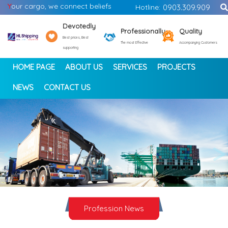
Y
our cargo, we connect beliefs
Hotline:
0903.309.909
Devotedly
Professionally
Quality
Best prices, Best
The most Effective
Accompanying Customers
supporting
HOME PAGE
ABOUT US
SERVICES
PROJECTS
NEWS
CONTACT US
<
>
Profession News