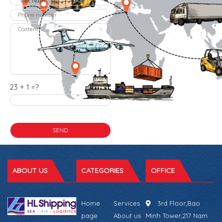
23 + 1 =?
ABOUT US
CATEGORIES
OFFICE
Home
Services
3rd Floor,Bao
page
About us
Minh Tower,217 Nam