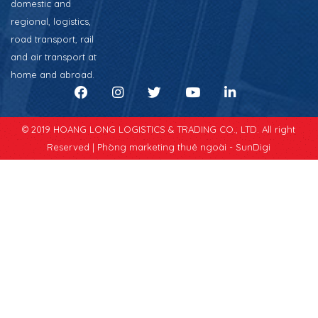
domestic and
regional, logistics,
road transport, rail
and air transport at
home and abroad.
© 2019 HOANG LONG LOGISTICS & TRADING CO., LTD. All right
Reserved |
Phòng marketing thuê ngoài - SunDigi