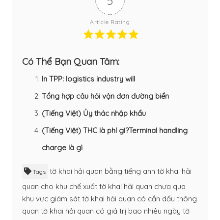
5
Article Rating
Có Thể Bạn Quan Tâm:
In TPP: logistics industry will
Tổng hợp câu hỏi vận đơn đường biển
(Tiếng Việt) Ủy thác nhập khẩu
(Tiếng Việt) THC là phí gì?Terminal handling
charge là gì
tờ khai hải quan bằng tiếng anh
tờ khai hải
Tags
quan cho khu chế xuất
tờ khai hải quan chưa qua
khu vực giám sát
tờ khai hải quan có cần dấu thông
quan
tờ khai hải quan có giá trị bao nhiêu ngày
tờ