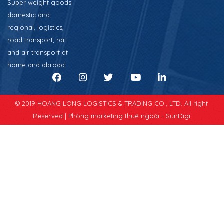
Super weight goods
domestic and
regional, logistics,
road transport, rail
and air transport at
home and abroad.
© 2019 HOANG LONG LOGISTICS & TRADING CO., LTD. All right
Reserved |
Phòng marketing thuê ngoài - SunDigi