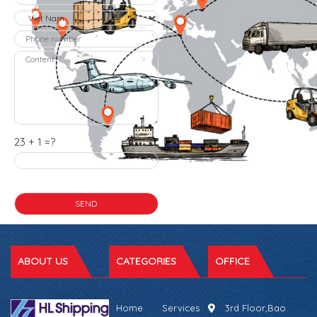
23 + 1 =?
ABOUT US
CATEGORIES
OFFICE
Home
Services
3rd Floor,Bao