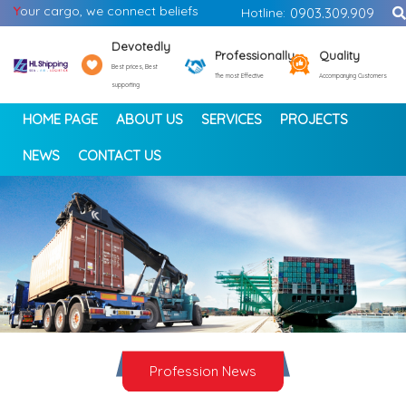
Y
our cargo, we connect beliefs
Hotline:
0903.309.909
Devotedly
Professionally
Quality
Best prices, Best
The most Effective
Accompanying Customers
supporting
HOME PAGE
ABOUT US
SERVICES
PROJECTS
NEWS
CONTACT US
<
>
Profession News