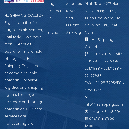
page
About us
Minh Tower,217 Nam
Contact
News
Ky Khoi Nghia St,
HL SHIPPING CO.,LTD-
us
Sea
Xuan Hoa Ward, Ho
Right from the first
Freight
Chi Minh City, Viet
day of establishment,
Inland
Air Freight
Nam
until today. We have
HL Shipping
many years of
Co.,Ltd
operation in the field
- +84 28 39956117 -
of Logistics. HL
22169288 - 22169388 -
Shipping Co.,Ltd has
22171588 - 22171688 -
become a reliable
22427988
company, provide
FAX: +84 28 39956118 /
logistics and shipping
39954943
agents for large
domestic and foreign
info@hlshipping.com
companies. Our best
Mon - Fri (8:00-
services are
18:00)/ Sat (8:00-
transporting the
12:00)