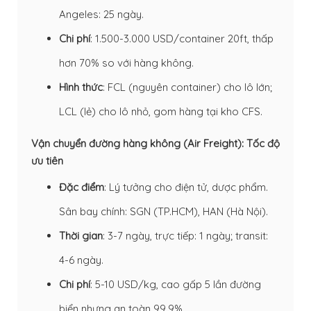
Angeles: 25 ngày.
Chi phí
: 1.500-3.000 USD/container 20ft, thấp
hơn 70% so với hàng không.
Hình thức
: FCL (nguyên container) cho lô lớn;
LCL (lẻ) cho lô nhỏ, gom hàng tại kho CFS.
Vận chuyển đường hàng không (Air Freight): Tốc độ
ưu tiên
Đặc điểm
: Lý tưởng cho điện tử, dược phẩm.
Sân bay chính: SGN (TP.HCM), HAN (Hà Nội).
Thời gian
: 3-7 ngày, trực tiếp: 1 ngày; transit:
4-6 ngày.
Chi phí
: 5-10 USD/kg, cao gấp 5 lần đường
biển nhưng an toàn 99,9%.