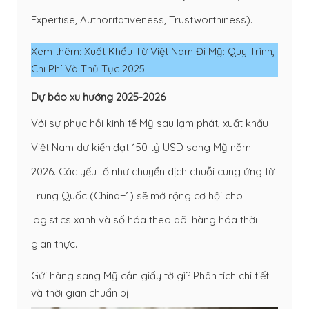
Expertise, Authoritativeness, Trustworthiness).
Xem thêm: 
Xuất Khẩu Từ Việt Nam Đi Mỹ: Quy Trình, 
Chi Phí Và Thủ Tục 2025
Dự báo xu hướng 2025-2026
Với sự phục hồi kinh tế Mỹ sau lạm phát, xuất khẩu
Việt Nam dự kiến đạt 150 tỷ USD sang Mỹ năm
2026. Các yếu tố như chuyển dịch chuỗi cung ứng từ
Trung Quốc (China+1) sẽ mở rộng cơ hội cho
logistics xanh và số hóa theo dõi hàng hóa thời
gian thực.
Gửi hàng sang Mỹ cần giấy tờ gì? Phân tích chi tiết
và thời gian chuẩn bị