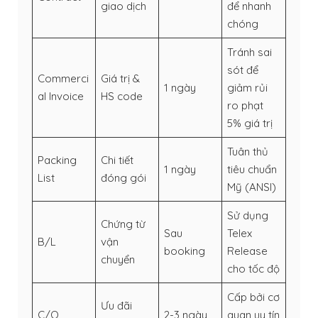
giao dịch
để nhanh
chóng
Tránh sai
sót để
Commerci
Giá trị &
1 ngày
giảm rủi
al Invoice
HS code
ro phạt
5% giá trị
Tuân thủ
Packing
Chi tiết
1 ngày
tiêu chuẩn
List
đóng gói
Mỹ (ANSI)
Sử dụng
Chứng từ
Sau
Telex
B/L
vận
booking
Release
chuyển
cho tốc độ
Cấp bởi cơ
Ưu đãi
C/O
2-3 ngày
quan uy tín