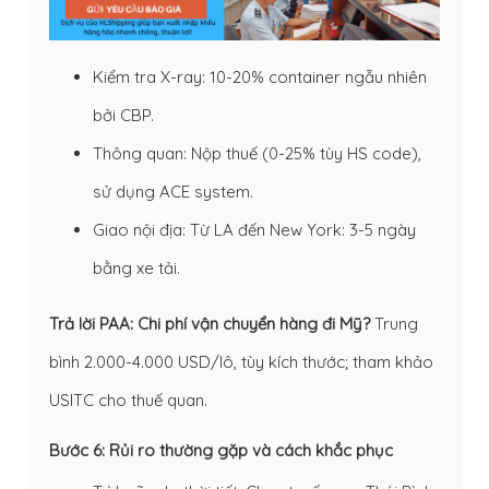
Kiểm tra X-ray: 10-20% container ngẫu nhiên
bởi CBP.
Thông quan: Nộp thuế (0-25% tùy HS code),
sử dụng ACE system.
Giao nội địa: Từ LA đến New York: 3-5 ngày
bằng xe tải.
Trả lời PAA: Chi phí vận chuyển hàng đi Mỹ?
Trung
bình 2.000-4.000 USD/lô, tùy kích thước; tham khảo
USITC
cho thuế quan.
Bước 6: Rủi ro thường gặp và cách khắc phục