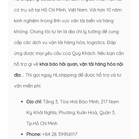
có trụ sở tại Hồ Chí Minh, Việt Nam. Với hơn 10 năm
kinh nghiệm trong lĩnh vực vân tải biển và hàng
không. Chúng tôi tự tin là địa chỉ lý tưởng để cung
cấp các dịch vụ vận tải hàng hóa, logistics. Đáp
ứng được mọi yêu cầu của Quý Khách. Nếu bạn cần
hỗ trợ gì về
khai báo hải quan
,
vận tải hàng hóa nội
địa
…. Thì gọi ngay HLshipping để được hỗ trợ và tư
vấn miễn phí.
Địa chỉ:
Tầng 3, Tòa nhà Bảo Minh, 217 Nam
Kỳ Khởi Nghĩa, Phường Xuân Hoà, Quận 3,
Tp.Hồ Chí Minh
Phone:
+84 28 39956117