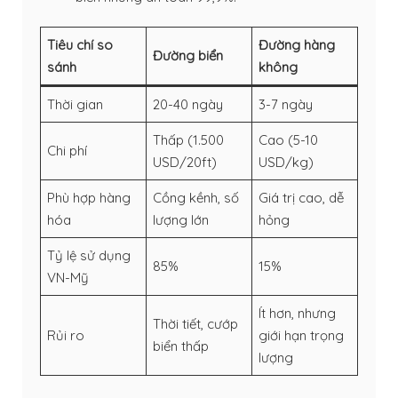
Tiêu chí so
Đường hàng
Đường biển
sánh
không
Thời gian
20-40 ngày
3-7 ngày
Thấp (1.500
Cao (5-10
Chi phí
USD/20ft)
USD/kg)
Phù hợp hàng
Cồng kềnh, số
Giá trị cao, dễ
hóa
lượng lớn
hỏng
Tỷ lệ sử dụng
85%
15%
VN-Mỹ
Ít hơn, nhưng
Thời tiết, cướp
Rủi ro
giới hạn trọng
biển thấp
lượng