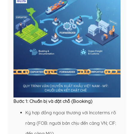
Bước 1: Chuẩn bị và đặt chỗ (Booking)
Ký hợp đồng ngoại thương với Incoterms rõ
ràng (FOB: người bán chịu đến cảng VN; CIF:
đến cảng Mỹ).