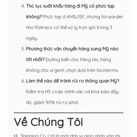
Thủ tục xuất khẩu hàng đi Mỹ có phức tạp
không?
Phức tạp ở AMS/ISF, nhưng forwarder
như Ratraco có thể xử lý trọn gói trong 3
ngày.
Phương thức vận chuyển hàng sang Mỹ nào
tốt nhất?
Đường biển cho hàng lớn, hàng
không cho urgent; chọn dựa trên Incoterms.
Làm thế nào để tránh rủi ro thông quan Mỹ?
Kiểm tra HS code chính xác và khai báo đầy
đủ, giảm 90% rủi ro phạt.
Về Chúng Tôi
HL Shipping Co.,Ltd là một đơn vị giao nhận vận tải