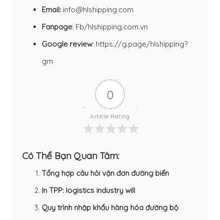
Email:
info@hlshipping.com
Fanpage
:
Fb/hlshipping.com.vn
Google review
:
https://g.page/hlshipping?
gm
0
Article Rating
Có Thể Bạn Quan Tâm:
Tổng hợp câu hỏi vận đơn đường biển
In TPP: logistics industry will
Quy trình nhập khẩu hàng hóa đường bộ