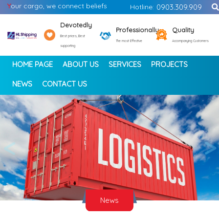
Y
our cargo, we connect beliefs
Hotline:
0903.309.909
Devotedly
Professionally
Quality
Best prices, Best
The most Effective
Accompanying Customers
supporting
HOME PAGE
ABOUT US
SERVICES
PROJECTS
NEWS
CONTACT US
<
>
News