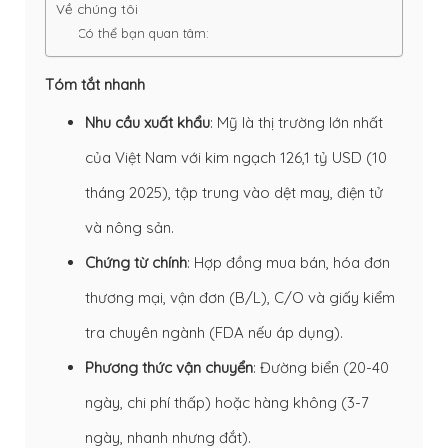
Về chúng tôi
Có thể bạn quan tâm:
Tóm tắt nhanh
Nhu cầu xuất khẩu
: Mỹ là thị trường lớn nhất
của Việt Nam với kim ngạch 126,1 tỷ USD (10
tháng 2025), tập trung vào dệt may, điện tử
và nông sản.
Chứng từ chính
: Hợp đồng mua bán, hóa đơn
thương mại, vận đơn (B/L), C/O và giấy kiểm
tra chuyên ngành (FDA nếu áp dụng).
Phương thức vận chuyển
: Đường biển (20-40
ngày, chi phí thấp) hoặc hàng không (3-7
ngày, nhanh nhưng đắt).