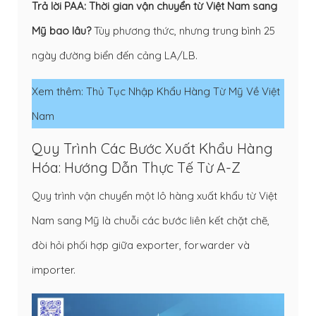
Trả lời PAA: Thời gian vận chuyển từ Việt Nam sang
Mỹ bao lâu?
Tùy phương thức, nhưng trung bình 25
ngày đường biển đến cảng LA/LB.
Xem thêm:
Thủ Tục Nhập Khẩu Hàng Từ Mỹ Về Việt
Nam
Quy Trình Các Bước Xuất Khẩu Hàng
Hóa: Hướng Dẫn Thực Tế Từ A-Z
Quy trình vận chuyển một lô hàng xuất khẩu từ Việt
Nam sang Mỹ là chuỗi các bước liên kết chặt chẽ,
đòi hỏi phối hợp giữa exporter, forwarder và
importer.