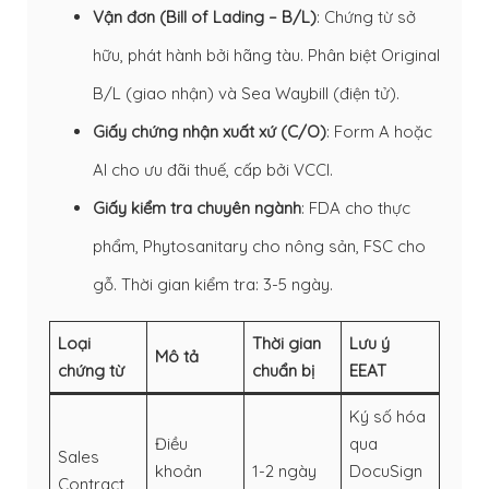
Vận đơn (Bill of Lading – B/L)
: Chứng từ sở
hữu, phát hành bởi hãng tàu. Phân biệt Original
B/L (giao nhận) và Sea Waybill (điện tử).
Giấy chứng nhận xuất xứ (C/O)
: Form A hoặc
AI cho ưu đãi thuế, cấp bởi VCCI.
Giấy kiểm tra chuyên ngành
: FDA cho thực
phẩm, Phytosanitary cho nông sản, FSC cho
gỗ. Thời gian kiểm tra: 3-5 ngày.
Loại
Thời gian
Lưu ý
Mô tả
chứng từ
chuẩn bị
EEAT
Ký số hóa
Điều
qua
Sales
khoản
1-2 ngày
DocuSign
Contract