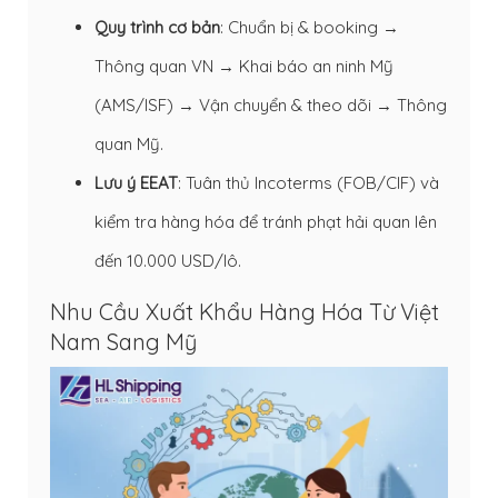
Quy trình cơ bản
: Chuẩn bị & booking →
Thông quan VN → Khai báo an ninh Mỹ
(AMS/ISF) → Vận chuyển & theo dõi → Thông
quan Mỹ.
Lưu ý EEAT
: Tuân thủ Incoterms (FOB/CIF) và
kiểm tra hàng hóa để tránh phạt hải quan lên
đến 10.000 USD/lô.
Nhu Cầu Xuất Khẩu Hàng Hóa Từ Việt
Nam Sang Mỹ