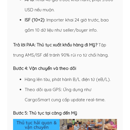
USD nếu muộn.
ISF (10+2)
: Importer khai 24 giờ trước, bao
gồm 10 dữ liệu như seller/buyer info.
Trả lời PAA: Thủ tục xuất khẩu hàng đi Mỹ?
Tập
trung AMS/ISF để tránh 90% rủi ro từ chối hàng.
Bước 4: Vận chuyển và theo dõi
Hàng lên tàu, phát hành B/L điện tử (eB/L).
Theo dõi qua GPS: Ứng dụng như
CargoSmart cung cấp update real-time.
Bước 5: Thủ tục tại cảng đến Mỹ