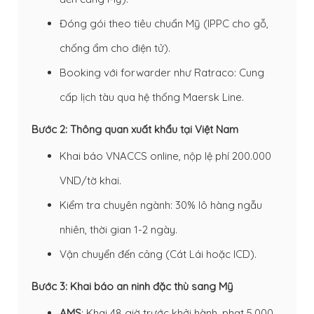
Đóng gói theo tiêu chuẩn Mỹ (IPPC cho gỗ,
chống ẩm cho điện tử).
Booking với forwarder như Ratraco: Cung
cấp lịch tàu qua hệ thống Maersk Line.
Bước 2: Thông quan xuất khẩu tại Việt Nam
Khai báo VNACCS online, nộp lệ phí 200.000
VND/tờ khai.
Kiểm tra chuyên ngành: 30% lô hàng ngẫu
nhiên, thời gian 1-2 ngày.
Vận chuyển đến cảng (Cát Lái hoặc ICD).
Bước 3: Khai báo an ninh đặc thù sang Mỹ
AMS
: Khai 48 giờ trước khởi hành, phạt 5.000