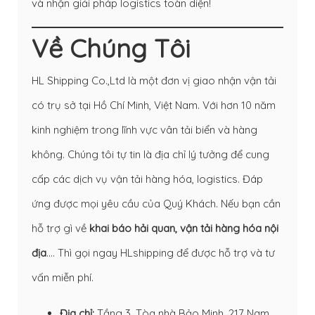
và nhận giải pháp logistics toàn diện!
Về Chúng Tôi
HL Shipping Co.,Ltd là một đơn vị giao nhận vận tải
có trụ sở tại Hồ Chí Minh, Việt Nam. Với hơn 10 năm
kinh nghiệm trong lĩnh vực vân tải biển và hàng
không. Chúng tôi tự tin là địa chỉ lý tưởng để cung
cấp các dịch vụ vận tải hàng hóa, logistics. Đáp
ứng được mọi yêu cầu của Quý Khách. Nếu bạn cần
hỗ trợ gì về
khai báo hải quan
,
vận tải hàng hóa nội
địa
…. Thì gọi ngay HLshipping để được hỗ trợ và tư
vấn miễn phí.
Địa chỉ:
Tầng 3, Tòa nhà Bảo Minh, 217 Nam