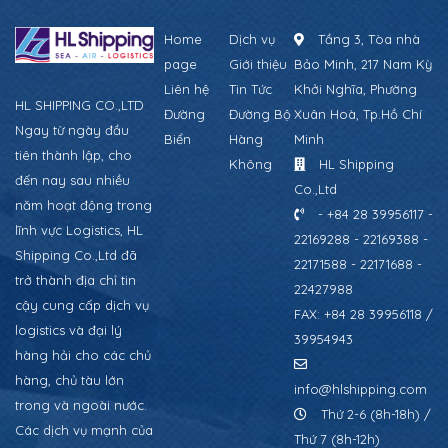
Home
Dịch vụ
Tầng 3, Tòa nhà
page
Giới thiệu
Bảo Minh, 217 Nam Kỳ
Liên hệ
Tin Tức
Khởi Nghĩa, Phường
HL SHIPPING CO.,LTD
Đường
Đường Bộ
Xuân Hoà, Tp.Hồ Chí
Ngay từ ngày đầu
Biển
Hàng
Minh
tiên thành lập, cho
Không
HL Shipping
đến nay sau nhiều
Co.,Ltd
năm hoạt động trong
- +84 28 39956117 -
lĩnh vực Logistics, HL
22169288 - 22169388 -
Shipping Co.,Ltd đã
22171588 - 22171688 -
trở thành địa chỉ tin
22427988
cậy cung cấp dịch vụ
FAX: +84 28 39956118 /
logistics và đại lý
39954943
hàng hải cho các chủ
hàng, chủ tàu lớn
info@hlshipping.com
trong và ngoài nước.
Thứ 2-6 (8h-18h) /
Các dịch vụ mạnh của
Thứ 7 (8h-12h)