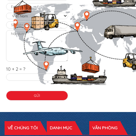
10 + 2 = ?
VỀ CHÚNG TÔI
DANH MỤC
VĂN PHÒNG