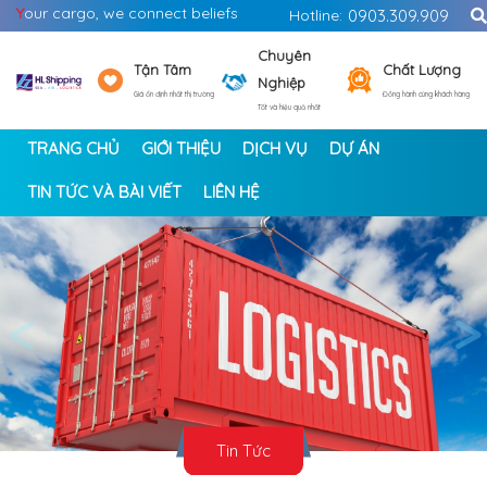
Y
our cargo, we connect beliefs
Hotline:
0903.309.909
Chuyên
Tận Tâm
Chất Lượng
Nghiệp
Giá ổn định nhất thị trường
Đồng hành cùng khách hàng
Tốt và hiệu quả nhất
TRANG CHỦ
GIỚI THIỆU
DỊCH VỤ
DỰ ÁN
TIN TỨC VÀ BÀI VIẾT
LIÊN HỆ
<
>
Tin Tức