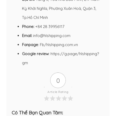
Kỳ Khởi Nghĩa, Phường Xuân Hoà, Quận 3,
Tp.Hồ Chí Minh
Phone:
+84 28 39956117
Email:
info@hlshipping.com
Fanpage
:
Fb/hlshipping.com.vn
Google review
:
https://g.page/hlshipping?
gm
0
Article Rating
Có Thể Bạn Quan Tâm: