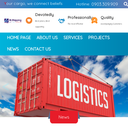
Y
our cargo, we connect beliefs
Hotline:
0903.309.909
Devotedly
Professionally
Quality
Best prices, Best
The most Effective
Accompanying Customers
supporting
HOME PAGE
ABOUT US
SERVICES
PROJECTS
NEWS
CONTACT US
<
>
News