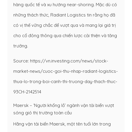
hàng quốc tế và xu hướng near-shoring. Mặc dù có
những thách thức, Radiant Logistics tin rằng họ đã
có vị thế vững chắc để vượt qua và mang lại giá trị
cho cổ đông thông qua chiến lược cải thiện và tăng
trưởng.
Source: https://vn.investing.com/news/stock-
market-news/cuoc-goi-thu-nhap-radiant-logistics-
thua-lo-trong-boi-canh-thi-truong-day-thach-thuc-
93CH-2142514
Maersk – ‘Người khổng lồ’ ngành vận tải biển vượt
sóng gió thị trường toàn cầu
Hãng vận tải biển Maersk, một tên tuổi lớn trong