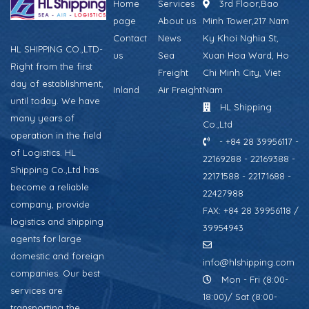
Home
Services
3rd Floor,Bao
page
About us
Minh Tower,217 Nam
Contact
News
Ky Khoi Nghia St,
HL SHIPPING CO.,LTD-
us
Sea
Xuan Hoa Ward, Ho
Right from the first
Freight
Chi Minh City, Viet
day of establishment,
Inland
Air Freight
Nam
until today. We have
HL Shipping
many years of
Co.,Ltd
operation in the field
- +84 28 39956117 -
of Logistics. HL
22169288 - 22169388 -
Shipping Co.,Ltd has
22171588 - 22171688 -
become a reliable
22427988
company, provide
FAX: +84 28 39956118 /
logistics and shipping
39954943
agents for large
domestic and foreign
info@hlshipping.com
companies. Our best
Mon - Fri (8:00-
services are
18:00)/ Sat (8:00-
transporting the