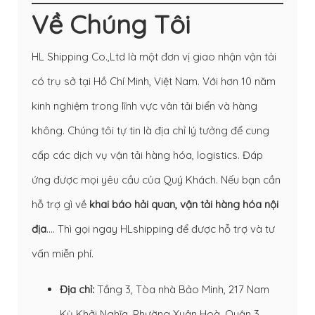
Về Chúng Tôi
HL Shipping Co.,Ltd là một đơn vị giao nhận vận tải
có trụ sở tại Hồ Chí Minh, Việt Nam. Với hơn 10 năm
kinh nghiệm trong lĩnh vực vân tải biển và hàng
không. Chúng tôi tự tin là địa chỉ lý tưởng để cung
cấp các dịch vụ vận tải hàng hóa, logistics. Đáp
ứng được mọi yêu cầu của Quý Khách. Nếu bạn cần
hỗ trợ gì về
khai báo hải quan
,
vận tải hàng hóa nội
địa
…. Thì gọi ngay HLshipping để được hỗ trợ và tư
vấn miễn phí.
Địa chỉ:
Tầng 3, Tòa nhà Bảo Minh, 217 Nam
Kỳ Khởi Nghĩa, Phường Xuân Hoà, Quận 3,