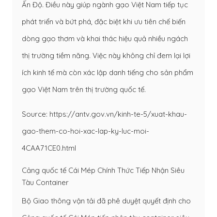
Ấn Độ. Điều này giúp ngành gạo Việt Nam tiếp tục
phát triển và bứt phá, đặc biệt khi ưu tiên chế biến
dòng gạo thơm và khai thác hiệu quả nhiều ngách
thị trường tiềm năng. Việc này không chỉ đem lại lợi
ích kinh tế mà còn xác lập danh tiếng cho sản phẩm
gạo Việt Nam trên thị trường quốc tế.
Source: https://antv.gov.vn/kinh-te-5/xuat-khau-
gao-them-co-hoi-xac-lap-ky-luc-moi-
4CAA71CE0.html
Cảng quốc tế Cái Mép Chính Thức Tiếp Nhận Siêu
Tàu Container
Bộ Giao thông vận tải đã phê duyệt quyết định cho