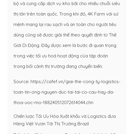
bộ và cung cấp dịch vụ kho bãi cho nhiều chuỗi siêu
thị lớn trên toàn quốc. Trong khi đó, 4K Farm với sứ
mệnh mang lại rau sạch và an toàn cho người tiêu
dùng cũng sẽ được giải thể theo quyết định từ Thế
Giới Di Động. Đây được xem là bước đi quan trọng
trong việc tối ưu hoá hoạt động của tập đoàn
trong bối cảnh thị trường đang chuyển biến.
Source: https://cafef.vn/giai-the-cong-ty-logistics-
toan-tin-ong-nguyen-duc-tai-tai-co-cau-hay-da-
thoa-uoc-mo-188240512072614044.chn
Chiến lược Tối Ưu Hóa Xuất khẩu và Logistics đưa
Hàng Việt Vươn Tới Thị Trường Brazil