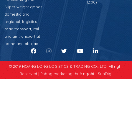
12:00)
Super weight goods
domestic and
regional, logistics,
road transport, rail
and air transport at
home and abroad.
© 2019 HOANG LONG LOGISTICS & TRADING CO., LTD. All right
Reserved |
Phòng marketing thuê ngoài - SunDigi