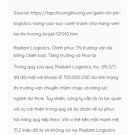
Source: https://tapchicongthuong.vn/giam-chi-phi-
logistics–nang-cao-suc-canh-tranh-cho-hang-viet-
tai-thi-truong-brazil-121010.htm
Radiant Logistics: Chinh phục Thị trường vận tải
bằng Chiến lược Tăng trưởng và Mua lại
Trong quý vừa qua, Radiant Logistics, Inc. (RLGT)
đã đối mặt với khoản lỗ 703.000 USD do tình trạng
thị trường vận chuyển chậm chạp và năng lực
ngành dư thừa. Tuy nhiên, công ty vẫn tỏ ra lạc quan
với sự cải thiện trong quý và dự đoán về sự phục
hồi hàng quý tiếp theo. Với vị thế tiền mặt mạnh mẽ,
31,2 triệu đô la và không có nợ, Radiant Logistics