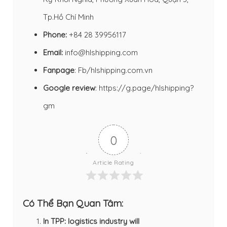
Tp.Hồ Chí Minh
Phone:
+84 28 39956117
Email:
info@hlshipping.com
Fanpage
:
Fb/hlshipping.com.vn
Google review
:
https://g.page/hlshipping?
gm
0
Article Rating
Có Thể Bạn Quan Tâm:
In TPP: logistics industry will