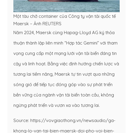
Một tàu chở container của Công ty vận tải quốc tế
Maersk – Ảnh REUTERS
Năm 2024, Maersk cùng Hapag-Lloyd AG ký thỏa
thuận thành lập liên minh “Hợp tác Gemini” với tham
vọng cung cấp một mạng lưới vận tải biển đáng tin
cậy và linh hoạt. Bằng việc định hướng chiến lược và
tương lai tiềm năng, Maersk tự tin vượt qua những
sóng gió để tiếp tục đóng góp vào sự phát triển
bền vững của ngành vận tải biển toàn cầu, không
ngừng phát triển và vươn xa vào tương lai.
Source: https://vovgiaothong.vn/newsaudio/ga-
khong-lo-van-tai-bien-maersk-doi-pho-voi-bien-