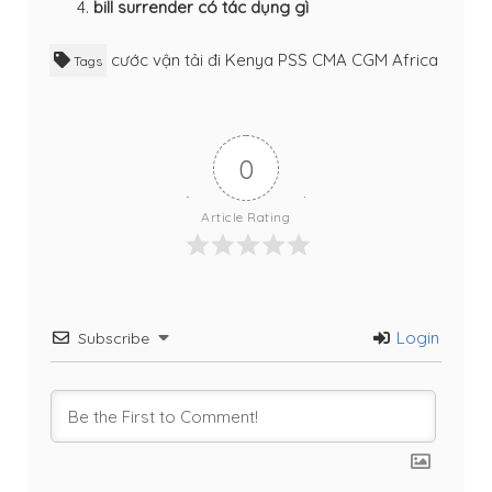
bill surrender có tác dụng gì
cước vận tải đi Kenya
PSS CMA CGM Africa
Tags
0
Article Rating
Login
Subscribe