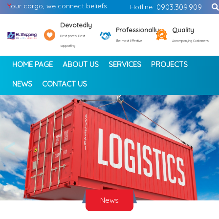
Y
our cargo, we connect beliefs
Hotline:
0903.309.909
Devotedly
Professionally
Quality
Best prices, Best
The most Effective
Accompanying Customers
supporting
HOME PAGE
ABOUT US
SERVICES
PROJECTS
NEWS
CONTACT US
<
>
News