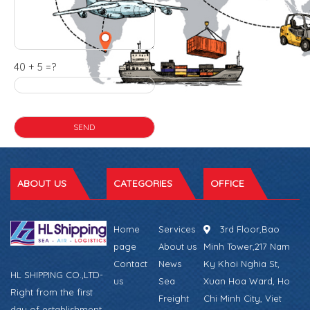
40 + 5 =?
ABOUT US
CATEGORIES
OFFICE
Home
Services
3rd Floor,Bao
page
About us
Minh Tower,217 Nam
Contact
News
Ky Khoi Nghia St,
HL SHIPPING CO.,LTD-
us
Sea
Xuan Hoa Ward, Ho
Right from the first
Freight
Chi Minh City, Viet
day of establishment,