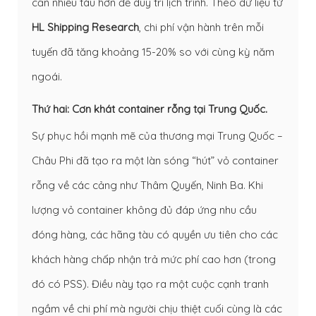
cần nhiều tàu hơn để duy trì lịch trình. Theo dữ liệu từ
HL Shipping Research
, chi phí vận hành trên mỗi
tuyến đã tăng khoảng 15-20% so với cùng kỳ năm
ngoái.
Thứ hai: Cơn khát container rỗng tại Trung Quốc.
Sự phục hồi mạnh mẽ của thương mại Trung Quốc –
Châu Phi đã tạo ra một làn sóng “hút” vỏ container
rỗng về các cảng như Thâm Quyến, Ninh Ba. Khi
lượng vỏ container không đủ đáp ứng nhu cầu
đóng hàng, các hãng tàu có quyền ưu tiên cho các
khách hàng chấp nhận trả mức phí cao hơn (trong
đó có PSS). Điều này tạo ra một cuộc cạnh tranh
ngầm về chi phí mà người chịu thiệt cuối cùng là các