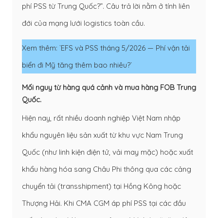
phí PSS từ Trung Quốc?”. Câu trả lời nằm ở tính liên
đới của mạng lưới logistics toàn cầu.
Xem thêm:
`​EFS và PSS tháng 5/2026 — Phí vận tải
biển đi Mỹ tăng thêm bao nhiêu?`
Mối nguy từ hàng quá cảnh và mua hàng FOB Trung
Quốc.
Hiện nay, rất nhiều doanh nghiệp Việt Nam nhập
khẩu nguyên liệu sản xuất từ khu vực Nam Trung
Quốc (như linh kiện điện tử, vải may mặc) hoặc xuất
khẩu hàng hóa sang Châu Phi thông qua các cảng
chuyển tải (transshipment) tại Hồng Kông hoặc
Thượng Hải. Khi CMA CGM áp phí PSS tại các đầu