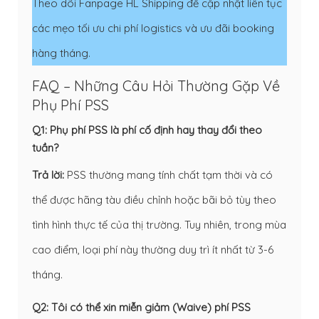
Theo dõi Fanpage HL Shipping để cập nhật liên tục
các mẹo tối ưu chi phí logistics và ưu đãi booking
hàng tháng.
FAQ – Những Câu Hỏi Thường Gặp Về
Phụ Phí PSS
Q1: Phụ phí PSS là phí cố định hay thay đổi theo
tuần?
Trả lời:
PSS thường mang tính chất tạm thời và có
thể được hãng tàu điều chỉnh hoặc bãi bỏ tùy theo
tình hình thực tế của thị trường. Tuy nhiên, trong mùa
cao điểm, loại phí này thường duy trì ít nhất từ 3-6
tháng.
Q2: Tôi có thể xin miễn giảm (Waive) phí PSS