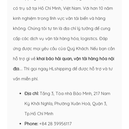
có trụ sở tại Hồ Chí Minh, Việt Nam. Với hơn 10 năm
kinh nghiệm trong lĩnh vực vân tải biển và hàng
không. Chúng tôi tự tin là địa chỉ lý tưởng để cung
cấp các dịch vụ vận tải hàng hóa, logistics. Đáp
ứng được mọi yêu cầu của Quý Khách. Nếu bạn cần
hỗ trợ gì về
khai báo hải quan
,
vận tải hàng hóa nội
địa
…. Thì gọi ngay HLshipping để được hỗ trợ và tư
vấn miễn phí.
Địa chỉ:
Tầng 3, Tòa nhà Bảo Minh, 217 Nam
Kỳ Khởi Nghĩa, Phường Xuân Hoà, Quận 3,
Tp.Hồ Chí Minh
Phone:
+84 28 39956117