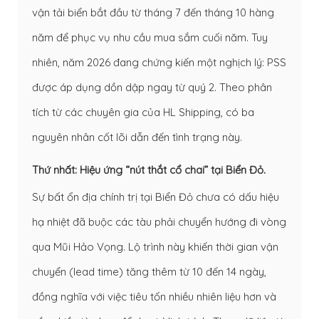
vận tải biển bắt đầu từ tháng 7 đến tháng 10 hàng
năm để phục vụ nhu cầu mua sắm cuối năm. Tuy
nhiên, năm 2026 đang chứng kiến một nghịch lý: PSS
được áp dụng dồn dập ngay từ quý 2. Theo phân
tích từ các chuyên gia của HL Shipping, có ba
nguyên nhân cốt lõi dẫn đến tình trạng này.
Thứ nhất: Hiệu ứng “nút thắt cổ chai” tại Biển Đỏ.
Sự bất ổn địa chính trị tại Biển Đỏ chưa có dấu hiệu
hạ nhiệt đã buộc các tàu phải chuyển hướng đi vòng
qua Mũi Hảo Vọng. Lộ trình này khiến thời gian vận
chuyển (lead time) tăng thêm từ 10 đến 14 ngày,
đồng nghĩa với việc tiêu tốn nhiều nhiên liệu hơn và