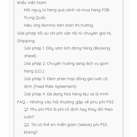
khẩu Việt Nam
Mối nguy từ hàng quá cảnh và mua hàng FOB
Trung Quốc.
Hiệu ứng domino trên toàn thị trường.
Giải pháp tối ưu chi phí vận tải từ chuyên gia HL
Shipping
Giải pháp 1: Đẩy sớm lịch đóng hàng (Booking
ahead)
Giải pháp 2: Chuyển hướng sang dịch vụ gom
hàng (LCL)
Giải pháp 3: Đàm phán hợp đồng giá cước cố
định (Fixed Rate Agreement)
Giải pháp 4: Đa dạng hóa hãng tàu và lộ trình
FAQ – Những câu hỏi thường gặp về phụ phí PSS
Q1: Phụ phí PSS là phí cố định hay thay đổi theo
tuần?
Q2: Tôi có thể xin miễn giảm (Waive) phí PSS
không?