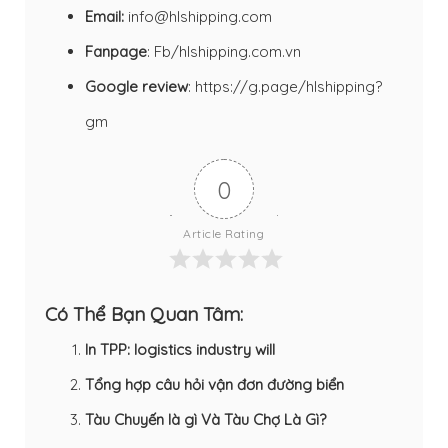
Email:
info@hlshipping.com
Fanpage
:
Fb/hlshipping.com.vn
Google review
:
https://g.page/hlshipping?
gm
0
Article Rating
Có Thể Bạn Quan Tâm:
In TPP: logistics industry will
Tổng hợp câu hỏi vận đơn đường biển
Tàu Chuyến là gì Và Tàu Chợ Là Gì?