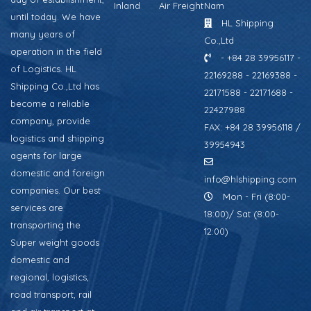
Inland
Air Freight
Nam
until today. We have
HL Shipping
many years of
Co.,Ltd
operation in the field
- +84 28 39956117 -
of Logistics. HL
22169288 - 22169388 -
Shipping Co.,Ltd has
22171588 - 22171688 -
become a reliable
22427988
company, provide
FAX: +84 28 39956118 /
logistics and shipping
39954943
agents for large
domestic and foreign
info@hlshipping.com
companies. Our best
Mon - Fri (8:00-
services are
18:00)/ Sat (8:00-
transporting the
12:00)
Super weight goods
domestic and
regional, logistics,
road transport, rail