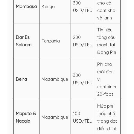
300
cho cả
Mombasa
Kenya
USD/TEU
cont khô
và lạnh
Tín hiệu
Dar Es
200
tăng cầu
Tanzania
Salaam
USD/TEU
mạnh tại
Đông Phi
Phí cho
mỗi đơn
300
Beira
Mozambique
vị
USD/TEU
container
20-foot
Mức phí
Maputo &
100
thấp nhất
Mozambique
Nacala
USD/TEU
trong đợt
điều chỉnh