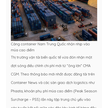
Cảng container Nam Trung Quốc nhộn nhịp vào
mùa cao điểm
Thị trường vận tải biển quốc tế vừa đón nhận một
đợt sóng điều chỉnh chi phí mới từ “ông lớn” CMA
CGM. Theo thông báo mới nhất được đăng tải trên
Container News và các sàn giao dịch logistics như
Phaata, khoản phụ phí mùa cao điểm (Peak Season
Surcharge – PSS) lần này tập trung chủ yếu vào
các tuyến kết nối giữa các đặc khu kinh tế hàng đầu