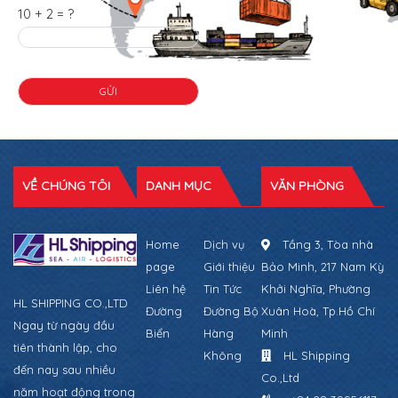
10 + 2 = ?
VỀ CHÚNG TÔI
DANH MỤC
VĂN PHÒNG
Home
Dịch vụ
Tầng 3, Tòa nhà
page
Giới thiệu
Bảo Minh, 217 Nam Kỳ
Liên hệ
Tin Tức
Khởi Nghĩa, Phường
HL SHIPPING CO.,LTD
Đường
Đường Bộ
Xuân Hoà, Tp.Hồ Chí
Ngay từ ngày đầu
Biển
Hàng
Minh
tiên thành lập, cho
Không
HL Shipping
đến nay sau nhiều
Co.,Ltd
năm hoạt động trong