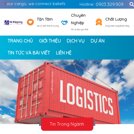
Y
our cargo, we connect beliefs
Hotline:
0903.309.909
Chuyên
Tận Tâm
Chất Lượng
Nghiệp
Giá ổn định nhất thị trường
Đồng hành cùng khách hàng
Tốt và hiệu quả nhất
TRANG CHỦ
GIỚI THIỆU
DỊCH VỤ
DỰ ÁN
TIN TỨC VÀ BÀI VIẾT
LIÊN HỆ
<
>
Tin Trong Ngành