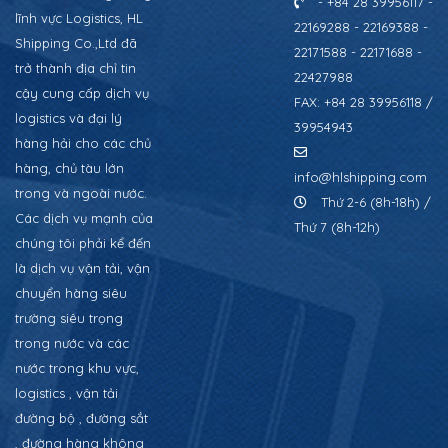
- +84 28 39956117 -
lĩnh vực Logistics, HL
22169288 - 22169388 -
Shipping Co.,Ltd đã
22171588 - 22171688 -
trở thành địa chỉ tin
22427988
cậy cung cấp dịch vụ
FAX: +84 28 39956118 /
logistics và đại lý
39954943
hàng hải cho các chủ
hàng, chủ tàu lớn
info@hlshipping.com
trong và ngoài nước.
Thứ 2-6 (8h-18h) /
Các dịch vụ mạnh của
Thứ 7 (8h-12h)
chúng tôi phải kể đến
là dịch vụ vận tải, vận
chuyển hàng siêu
trường siêu trọng
trong nước và các
nước trong khu vực,
logistics , vận tải
đường bộ , đường sắt
, đường hàng không