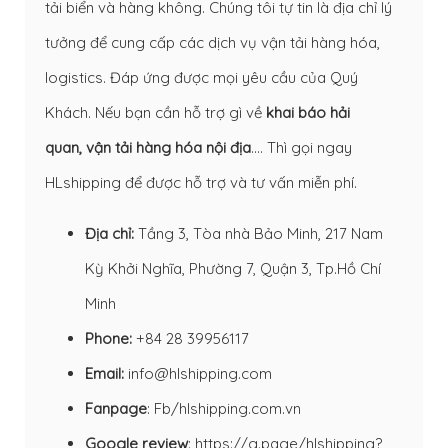
tải biển và hàng không. Chúng tôi tự tin là địa chỉ lý
tưởng để cung cấp các dịch vụ vận tải hàng hóa,
logistics. Đáp ứng được mọi yêu cầu của Quý
Khách. Nếu bạn cần hỗ trợ gì về
khai báo hải
quan
,
vận tải hàng hóa nội địa
…. Thì gọi ngay
HLshipping để được hỗ trợ và tư vấn miễn phí.
Địa chỉ:
Tầng 3, Tòa nhà Bảo Minh, 217 Nam
Kỳ Khởi Nghĩa, Phường 7, Quận 3, Tp.Hồ Chí
Minh
Phone:
+84 28 39956117
Email:
info@hlshipping.com
Fanpage
:
Fb/hlshipping.com.vn
Google review
:
https://g.page/hlshipping?