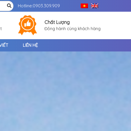
Hotline:
0903.309.909
Chất Lượng
t
Đồng hành cùng khách hàng
VIẾT
LIÊN HỆ