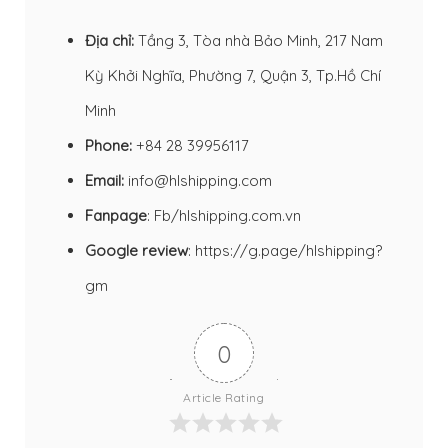
Địa chỉ:
Tầng 3, Tòa nhà Bảo Minh, 217 Nam
Kỳ Khởi Nghĩa, Phường 7, Quận 3, Tp.Hồ Chí
Minh
Phone:
+84 28 39956117
Email:
info@hlshipping.com
Fanpage
:
Fb/hlshipping.com.vn
Google review
:
https://g.page/hlshipping?
gm
0
Article Rating