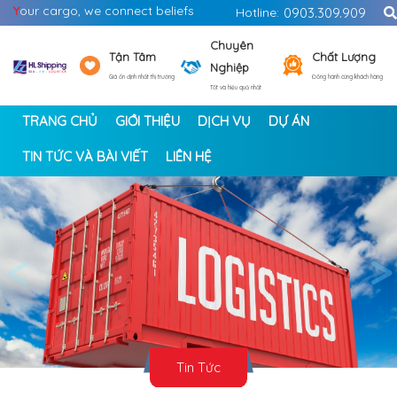
Y
our cargo, we connect beliefs
Hotline:
0903.309.909
Chuyên
Tận Tâm
Chất Lượng
Nghiệp
Giá ổn định nhất thị trường
Đồng hành cùng khách hàng
Tốt và hiệu quả nhất
TRANG CHỦ
GIỚI THIỆU
DỊCH VỤ
DỰ ÁN
TIN TỨC VÀ BÀI VIẾT
LIÊN HỆ
<
>
Tin Tức