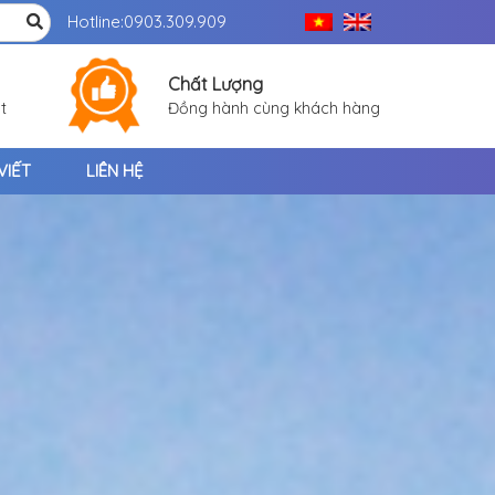
Hotline:
0903.309.909
Chất Lượng
t
Đồng hành cùng khách hàng
VIẾT
LIÊN HỆ