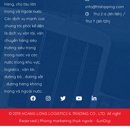
hàng, chủ tàu lớn
info@hlshipping.com
trong và ngoài nước.
Thứ 2-6 (8h-18h) /
Các dịch vụ mạnh của
Thứ 7 (8h-12h)
chúng tôi phải kể đến
là dịch vụ vận tải, vận
chuyển hàng siêu
trường siêu trọng
trong nước và các
nước trong khu vực,
logistics , vận tải
đường bộ , đường sắt
, đường hàng không
trong và ngoài nước.
© 2019 HOANG LONG LOGISTICS & TRADING CO., LTD. All right
Reserved |
Phòng marketing thuê ngoài - SunDigi