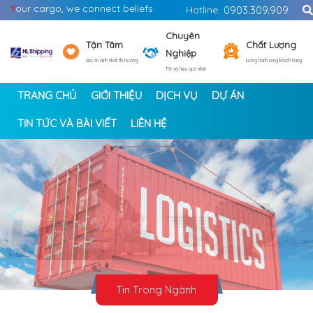
Y
our cargo, we connect beliefs
Hotline:
0903.309.909
Chuyên
Tận Tâm
Chất Lượng
Nghiệp
Giá ổn định nhất thị trường
Đồng hành cùng khách hàng
Tốt và hiệu quả nhất
TRANG CHỦ
GIỚI THIỆU
DỊCH VỤ
DỰ ÁN
TIN TỨC VÀ BÀI VIẾT
LIÊN HỆ
<
>
Tin Trong Ngành