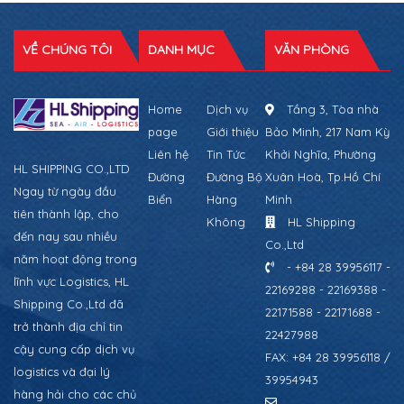
VỀ CHÚNG TÔI
DANH MỤC
VĂN PHÒNG
Home
Dịch vụ
Tầng 3, Tòa nhà
page
Giới thiệu
Bảo Minh, 217 Nam Kỳ
Liên hệ
Tin Tức
Khởi Nghĩa, Phường
HL SHIPPING CO.,LTD
Đường
Đường Bộ
Xuân Hoà, Tp.Hồ Chí
Ngay từ ngày đầu
Biển
Hàng
Minh
tiên thành lập, cho
Không
HL Shipping
đến nay sau nhiều
Co.,Ltd
năm hoạt động trong
- +84 28 39956117 -
lĩnh vực Logistics, HL
22169288 - 22169388 -
Shipping Co.,Ltd đã
22171588 - 22171688 -
trở thành địa chỉ tin
22427988
cậy cung cấp dịch vụ
FAX: +84 28 39956118 /
logistics và đại lý
39954943
hàng hải cho các chủ