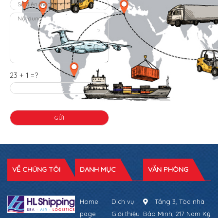
23 + 1 =?
VỀ CHÚNG TÔI
DANH MỤC
VĂN PHÒNG
Home
Dịch vụ
Tầng 3, Tòa nhà
page
Giới thiệu
Bảo Minh, 217 Nam Kỳ