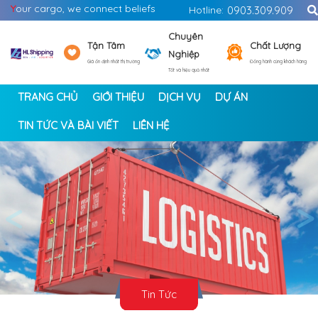
Y
our cargo, we connect beliefs
Hotline:
0903.309.909
Chuyên
Tận Tâm
Chất Lượng
Nghiệp
Giá ổn định nhất thị trường
Đồng hành cùng khách hàng
Tốt và hiệu quả nhất
TRANG CHỦ
GIỚI THIỆU
DỊCH VỤ
DỰ ÁN
TIN TỨC VÀ BÀI VIẾT
LIÊN HỆ
<
>
Tin Tức