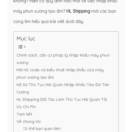
không? Hiện có quy định nào mới về việc nhập khẩu
máy phun sương tạo ẩm?
HL Shipping
mời các bạn
cùng tìm hiểu qua bài viết dưới đây.
Mục lục
Chính sách, căn cứ pháp lý nhập khẩu máy phun
sương
Mã HS code và biểu thuế nhập khẩu của máy
phun sương tạo ẩm
Hồ Sơ Thủ Tục Hải Quan Nhập Khẩu Táo Đỏ Tân
Cương
HL Shipping Đối Tác Làm Thủ Tục Hải Quan Tối
Ưu Chi Phí
Tạm kết
Về chúng tôi
Có thể bạn quan tâm: