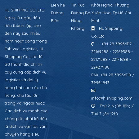
Liên hệ
Tin Tức
Khởi Nghĩa, Phường
HL SHIPPING CO.,LTD
Đường
Đường Bộ
Xuân Hoà, Tp.Hồ Chí
Ngay từ ngày đầu
Biển
Hàng
Minh
tiên thành lập, cho
Không
HL Shipping
đến nay sau nhiều
Co.,Ltd
năm hoạt động trong
- +84 28 39956117 -
lĩnh vực Logistics, HL
22169288 - 22169388 -
Shipping Co.,Ltd đã
22171588 - 22171688 -
trở thành địa chỉ tin
22427988
cậy cung cấp dịch vụ
FAX: +84 28 39956118 /
logistics và đại lý
39954943
hàng hải cho các chủ
hàng, chủ tàu lớn
info@hlshipping.com
trong và ngoài nước.
Thứ 2-6 (8h-18h) /
Các dịch vụ mạnh của
Thứ 7 (8h-12h)
chúng tôi phải kể đến
là dịch vụ vận tải, vận
chuyển hàng siêu