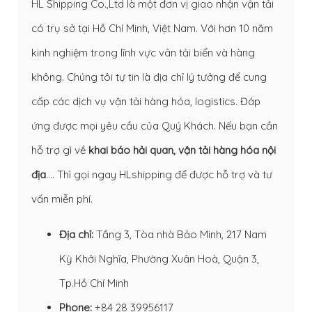
HL Shipping Co.,Ltd là một đơn vị giao nhận vận tải
có trụ sở tại Hồ Chí Minh, Việt Nam. Với hơn 10 năm
kinh nghiệm trong lĩnh vực vân tải biển và hàng
không. Chúng tôi tự tin là địa chỉ lý tưởng để cung
cấp các dịch vụ vận tải hàng hóa, logistics. Đáp
ứng được mọi yêu cầu của Quý Khách. Nếu bạn cần
hỗ trợ gì về
khai báo hải quan
,
vận tải hàng hóa nội
địa
…. Thì gọi ngay HLshipping để được hỗ trợ và tư
vấn miễn phí.
Địa chỉ:
Tầng 3, Tòa nhà Bảo Minh, 217 Nam
Kỳ Khởi Nghĩa, Phường Xuân Hoà, Quận 3,
Tp.Hồ Chí Minh
Phone:
+84 28 39956117