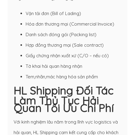
Vận tải đơn (
Bill of Lading
)
Hóa đơn thương mại
(Commercial Invoice)
Danh sách đóng gói (Packing list)
Hợp đồng thương mại (Sale contract)
Giấy chứng nhận xuất xứ (C/O – nếu có)
Tờ khai hải quan hàng nhận
Tem,nhãn,mác hàng hóa sản phẩm
HL Shipping Đối Tác
Làm Thủ Tục Hải
Quan Tối Ưu Chi Phí
Với kinh nghiệm lâu năm trong lĩnh vực logistics và
hải quan, HL Shipping cam kết cung cấp cho khách