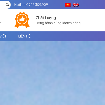
Hotline:
0903.309.909
Chất Lượng
t
Đồng hành cùng khách hàng
VIẾT
LIÊN HỆ