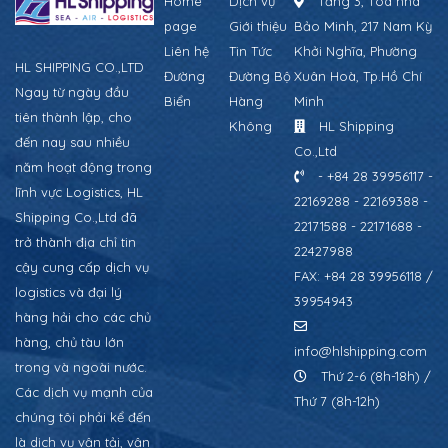
Home
Dịch vụ
Tầng 3, Tòa nhà
page
Giới thiệu
Bảo Minh, 217 Nam Kỳ
Liên hệ
Tin Tức
Khởi Nghĩa, Phường
HL SHIPPING CO.,LTD
Đường
Đường Bộ
Xuân Hoà, Tp.Hồ Chí
Ngay từ ngày đầu
Biển
Hàng
Minh
tiên thành lập, cho
Không
HL Shipping
đến nay sau nhiều
Co.,Ltd
năm hoạt động trong
- +84 28 39956117 -
lĩnh vực Logistics, HL
22169288 - 22169388 -
Shipping Co.,Ltd đã
22171588 - 22171688 -
trở thành địa chỉ tin
22427988
cậy cung cấp dịch vụ
FAX: +84 28 39956118 /
logistics và đại lý
39954943
hàng hải cho các chủ
hàng, chủ tàu lớn
info@hlshipping.com
trong và ngoài nước.
Thứ 2-6 (8h-18h) /
Các dịch vụ mạnh của
Thứ 7 (8h-12h)
chúng tôi phải kể đến
là dịch vụ vận tải, vận