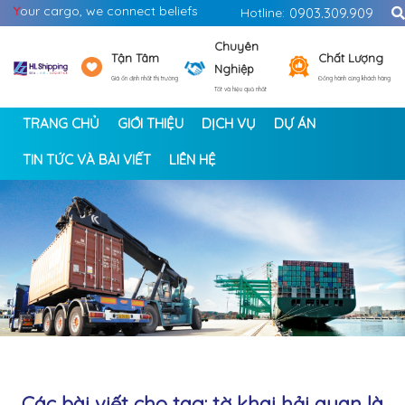
Y
our cargo, we connect beliefs
Hotline:
0903.309.909
Chuyên
Tận Tâm
Chất Lượng
Nghiệp
Giá ổn định nhất thị trường
Đồng hành cùng khách hàng
Tốt và hiệu quả nhất
TRANG CHỦ
GIỚI THIỆU
DỊCH VỤ
DỰ ÁN
TIN TỨC VÀ BÀI VIẾT
LIÊN HỆ
<
>
Các bài viết cho tag: tờ khai hải quan là