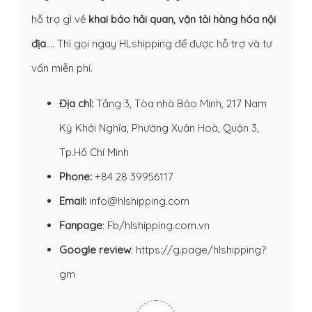
hỗ trợ gì về
khai báo hải quan
,
vận tải hàng hóa nội
địa
…. Thì gọi ngay HLshipping để được hỗ trợ và tư
vấn miễn phí.
Địa chỉ:
Tầng 3, Tòa nhà Bảo Minh, 217 Nam
Kỳ Khởi Nghĩa, Phường Xuân Hoà, Quận 3,
Tp.Hồ Chí Minh
Phone:
+84 28 39956117
Email:
info@hlshipping.com
Fanpage
:
Fb/hlshipping.com.vn
Google review
:
https://g.page/hlshipping?
gm