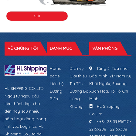
VỀ CHÚNG TÔI
DANH MỤC
VĂN PHÒNG
Home
Dịch vụ
Tầng 3, Tòa nhà
page
Giới thiệu
Bảo Minh, 217 Nam Kỳ
Liên hệ
Tin Tức
Khởi Nghĩa, Phường
HL SHIPPING CO.,LTD
Đường
Đường Bộ
Xuân Hoà, Tp.Hồ Chí
Ngay từ ngày đầu
Biển
Hàng
Minh
tiên thành lập, cho
Không
HL Shipping
đến nay sau nhiều
Co.,Ltd
năm hoạt động trong
- +84 28 39956117 -
lĩnh vực Logistics, HL
22169288 - 22169388 -
Shipping Co.,Ltd đã