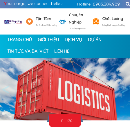
Y
our cargo, we connect beliefs
Hotline:
0903.309.909
Chuyên
Tận Tâm
Chất Lượng
Nghiệp
Giá ổn định nhất thị trường
Đồng hành cùng khách hàng
Tốt và hiệu quả nhất
TRANG CHỦ
GIỚI THIỆU
DỊCH VỤ
DỰ ÁN
TIN TỨC VÀ BÀI VIẾT
LIÊN HỆ
<
>
Tin Tức