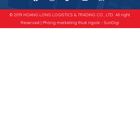
© 2019 HOANG LONG LOGISTICS & TRADING CO., LTD. All right
Reserved |
Phòng marketing thuê ngoài - SunDigi