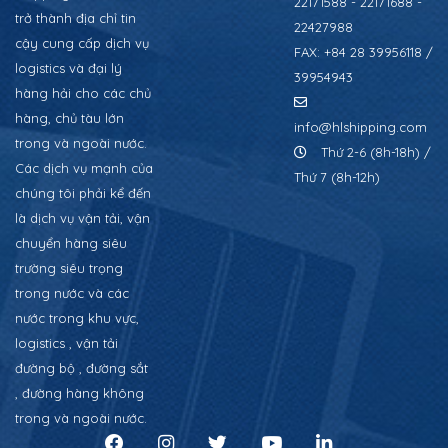
22171588 - 22171688 -
trở thành địa chỉ tin
22427988
cậy cung cấp dịch vụ
FAX: +84 28 39956118 /
logistics và đại lý
39954943
hàng hải cho các chủ
hàng, chủ tàu lớn
info@hlshipping.com
trong và ngoài nước.
Thứ 2-6 (8h-18h) /
Các dịch vụ mạnh của
Thứ 7 (8h-12h)
chúng tôi phải kể đến
là dịch vụ vận tải, vận
chuyển hàng siêu
trường siêu trọng
trong nước và các
nước trong khu vực,
logistics , vận tải
đường bộ , đường sắt
, đường hàng không
trong và ngoài nước.