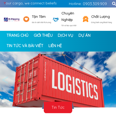
Y
our cargo, we connect beliefs
Hotline:
0903.309.909
Chuyên
Tận Tâm
Chất Lượng
Nghiệp
Giá ổn định nhất thị trường
Đồng hành cùng khách hàng
Tốt và hiệu quả nhất
TRANG CHỦ
GIỚI THIỆU
DỊCH VỤ
DỰ ÁN
TIN TỨC VÀ BÀI VIẾT
LIÊN HỆ
<
>
Tin Tức