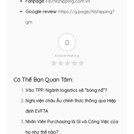
Fanpage
:
Fb/hlshipping.com.vn
Google review
:
https://g.page/hlshipping?
gm
0
Article Rating
Có Thể Bạn Quan Tâm:
Vào TPP: Ngành logistics sẽ “bùng nổ”?
Nghị viện châu Âu chính thức thông qua Hiệp
định EVFTA
Nhân Viên Purchasing là Gì và Công Việc của
họ như thế nào?