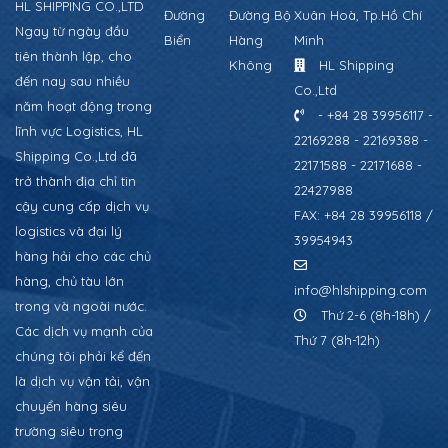
HL SHIPPING CO.,LTD
Đường
Đường Bộ
Xuân Hoà, Tp.Hồ Chí
Ngay từ ngày đầu
Biển
Hàng
Minh
tiên thành lập, cho
Không
HL Shipping
đến nay sau nhiều
Co.,Ltd
năm hoạt động trong
- +84 28 39956117 -
lĩnh vực Logistics, HL
22169288 - 22169388 -
Shipping Co.,Ltd đã
22171588 - 22171688 -
trở thành địa chỉ tin
22427988
cậy cung cấp dịch vụ
FAX: +84 28 39956118 /
logistics và đại lý
39954943
hàng hải cho các chủ
hàng, chủ tàu lớn
info@hlshipping.com
trong và ngoài nước.
Thứ 2-6 (8h-18h) /
Các dịch vụ mạnh của
Thứ 7 (8h-12h)
chúng tôi phải kể đến
là dịch vụ vận tải, vận
chuyển hàng siêu
trường siêu trọng