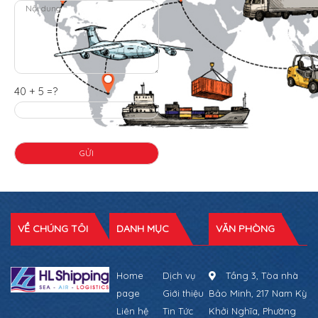
40 + 5 =?
VỀ CHÚNG TÔI
DANH MỤC
VĂN PHÒNG
Home
Dịch vụ
Tầng 3, Tòa nhà
page
Giới thiệu
Bảo Minh, 217 Nam Kỳ
Liên hệ
Tin Tức
Khởi Nghĩa, Phường