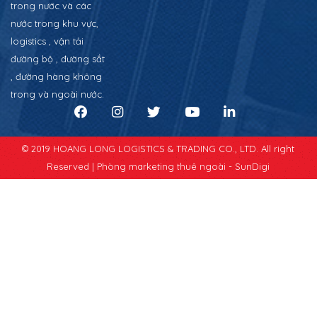
trong nước và các
nước trong khu vực,
logistics , vận tải
đường bộ , đường sắt
, đường hàng không
trong và ngoài nước.
© 2019 HOANG LONG LOGISTICS & TRADING CO., LTD. All right
Reserved |
Phòng marketing thuê ngoài - SunDigi