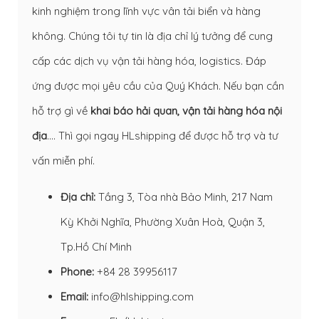
kinh nghiệm trong lĩnh vực vân tải biển và hàng
không. Chúng tôi tự tin là địa chỉ lý tưởng để cung
cấp các dịch vụ vận tải hàng hóa, logistics. Đáp
ứng được mọi yêu cầu của Quý Khách. Nếu bạn cần
hỗ trợ gì về
khai báo hải quan
,
vận tải hàng hóa nội
địa
…. Thì gọi ngay HLshipping để được hỗ trợ và tư
vấn miễn phí.
Địa chỉ:
Tầng 3, Tòa nhà Bảo Minh, 217 Nam
Kỳ Khởi Nghĩa, Phường Xuân Hoà, Quận 3,
Tp.Hồ Chí Minh
Phone:
+84 28 39956117
Email:
info@hlshipping.com