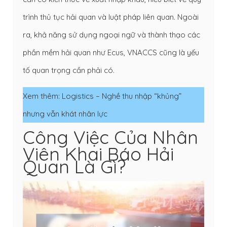
trình thủ tục hải quan và luật pháp liên quan. Ngoài
ra, khả năng sử dụng ngoại ngữ và thành thạo các
phần mềm hải quan như Ecus, VNACCS cũng là yếu
tố quan trọng cần phải có.
Xem thêm:
Logistics – Nghề thu nhập “khủng”
nhưng vẫn khát nhân lực
Công Việc Của Nhân
Viên Khai Báo Hải
Quan Là Gì?