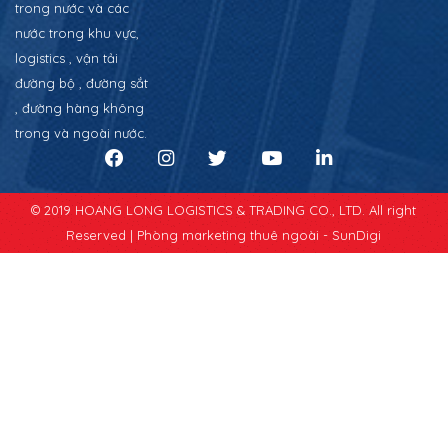
trong nước và các
nước trong khu vực,
logistics , vận tải
đường bộ , đường sắt
, đường hàng không
trong và ngoài nước.
© 2019 HOANG LONG LOGISTICS & TRADING CO., LTD. All right
Reserved |
Phòng marketing thuê ngoài - SunDigi