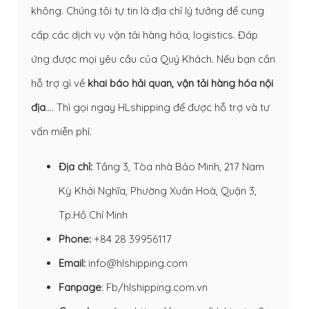
không. Chúng tôi tự tin là địa chỉ lý tưởng để cung
cấp các dịch vụ vận tải hàng hóa, logistics. Đáp
ứng được mọi yêu cầu của Quý Khách. Nếu bạn cần
hỗ trợ gì về
khai báo hải quan
,
vận tải hàng hóa nội
địa
…. Thì gọi ngay HLshipping để được hỗ trợ và tư
vấn miễn phí.
Địa chỉ:
Tầng 3, Tòa nhà Bảo Minh, 217 Nam
Kỳ Khởi Nghĩa, Phường Xuân Hoà, Quận 3,
Tp.Hồ Chí Minh
Phone:
+84 28 39956117
Email:
info@hlshipping.com
Fanpage
:
Fb/hlshipping.com.vn