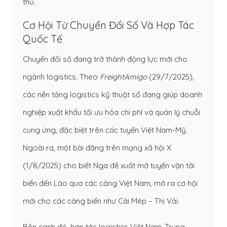
thủ.
Cơ Hội Từ Chuyển Đổi Số Và Hợp Tác
Quốc Tế
Chuyển đổi số đang trở thành động lực mới cho
ngành logistics. Theo
FreightAmigo
(29/7/2025),
các nền tảng logistics kỹ thuật số đang giúp doanh
nghiệp xuất khẩu tối ưu hóa chi phí và quản lý chuỗi
cung ứng, đặc biệt trên các tuyến Việt Nam-Mỹ.
Ngoài ra, một bài đăng trên mạng xã hội X
(1/8/2025) cho biết Nga đề xuất mở tuyến vận tải
biển đến Lào qua các cảng Việt Nam, mở ra cơ hội
mới cho các cảng biển như Cái Mép – Thị Vải.
Bên cạnh đó, hợp tác logistics Việt Nam-Trung