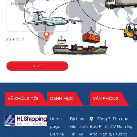
23 + 1 =?
VỀ CHÚNG TÔI
DANH MỤC
VĂN PHÒNG
Home
Dịch vụ
Tầng 3, Tòa nhà
page
Giới thiệu
Bảo Minh, 217 Nam Kỳ
Liên hệ
Tin Tức
Khởi Nghĩa, Phường