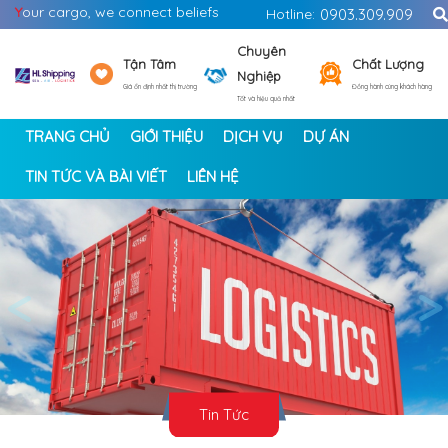
Y
our cargo, we connect beliefs
Hotline:
0903.309.909
Chuyên
Tận Tâm
Chất Lượng
Nghiệp
Giá ổn định nhất thị trường
Đồng hành cùng khách hàng
Tốt và hiệu quả nhất
TRANG CHỦ
GIỚI THIỆU
DỊCH VỤ
DỰ ÁN
TIN TỨC VÀ BÀI VIẾT
LIÊN HỆ
<
>
Tin Tức