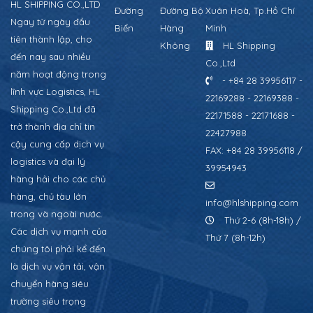
HL SHIPPING CO.,LTD
Đường
Đường Bộ
Xuân Hoà, Tp.Hồ Chí
Ngay từ ngày đầu
Biển
Hàng
Minh
tiên thành lập, cho
Không
HL Shipping
đến nay sau nhiều
Co.,Ltd
năm hoạt động trong
- +84 28 39956117 -
lĩnh vực Logistics, HL
22169288 - 22169388 -
Shipping Co.,Ltd đã
22171588 - 22171688 -
trở thành địa chỉ tin
22427988
cậy cung cấp dịch vụ
FAX: +84 28 39956118 /
logistics và đại lý
39954943
hàng hải cho các chủ
hàng, chủ tàu lớn
info@hlshipping.com
trong và ngoài nước.
Thứ 2-6 (8h-18h) /
Các dịch vụ mạnh của
Thứ 7 (8h-12h)
chúng tôi phải kể đến
là dịch vụ vận tải, vận
chuyển hàng siêu
trường siêu trọng