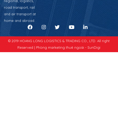
regional, logistics,
road transport, rail
and air transport at
home and abroad.
© 2019 HOANG LONG LOGISTICS & TRADING CO., LTD. All right
Reserved |
Phòng marketing thuê ngoài - SunDigi