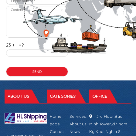
23 + 1 =?
ABOUT US
CATEGORIES
OFFICE
Home
Services
3rd Floor,Bao
page
About us
Minh Tower,217 Nam
Contact
News
Ky Khoi Nghia St,