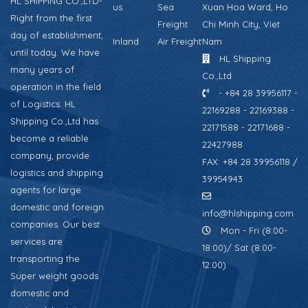
HL SHIPPING CO.,LTD-
us
Sea
Xuan Hoa Ward, Ho
Right from the first
Freight
Chi Minh City, Viet
day of establishment,
Inland
Air Freight
Nam
until today. We have
HL Shipping
many years of
Co.,Ltd
operation in the field
- +84 28 39956117 -
of Logistics. HL
22169288 - 22169388 -
Shipping Co.,Ltd has
22171588 - 22171688 -
become a reliable
22427988
company, provide
FAX: +84 28 39956118 /
logistics and shipping
39954943
agents for large
domestic and foreign
info@hlshipping.com
companies. Our best
Mon - Fri (8:00-
services are
18:00)/ Sat (8:00-
transporting the
12:00)
Super weight goods
domestic and