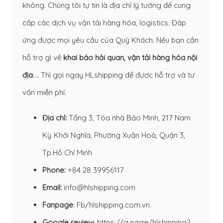
không. Chúng tôi tự tin là địa chỉ lý tưởng để cung
cấp các dịch vụ vận tải hàng hóa, logistics. Đáp
ứng được mọi yêu cầu của Quý Khách. Nếu bạn cần
hỗ trợ gì về
khai báo hải quan
,
vận tải hàng hóa nội
địa
…. Thì gọi ngay HLshipping để được hỗ trợ và tư
vấn miễn phí.
Địa chỉ:
Tầng 3, Tòa nhà Bảo Minh, 217 Nam
Kỳ Khởi Nghĩa, Phường Xuân Hoà, Quận 3,
Tp.Hồ Chí Minh
Phone:
+84 28 39956117
Email:
info@hlshipping.com
Fanpage
:
Fb/hlshipping.com.vn
Google review
:
https://g.page/hlshipping?