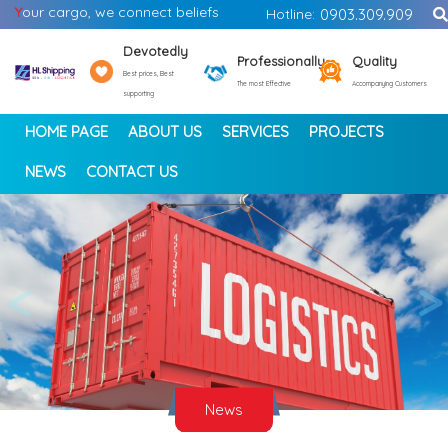
Y
our cargo, we connect beliefs
Hotline:
0903.309.909
Devotedly
Professionally
Quality
Best prices, Best
The most Effective
Accompanying Customers
supporting
HOME PAGE
ABOUT US
SERVICES
PROJECTS
NEWS
CONTACT US
<
>
News