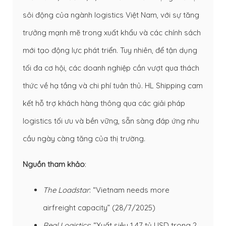
sôi động của ngành logistics Việt Nam, với sự tăng
trưởng mạnh mẽ trong xuất khẩu và các chính sách
mới tạo động lực phát triển. Tuy nhiên, để tận dụng
tối đa cơ hội, các doanh nghiệp cần vượt qua thách
thức về hạ tầng và chi phí tuân thủ. HL Shipping cam
kết hỗ trợ khách hàng thông qua các giải pháp
logistics tối ưu và bền vững, sẵn sàng đáp ứng nhu
cầu ngày càng tăng của thị trường.
Nguồn tham khảo
:
The Loadstar
: “Vietnam needs more
airfreight capacity” (28/7/2025)
Real Logistics
: “Xuất siêu 1,47 tỷ USD trong 2