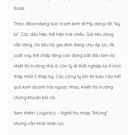
thoái.
Theo
Bloomberg
, bức tranh kinh tế Mỹ đang rất “kỳ
lạ”. Các dấu hiệu thể hiện trái chiều. Giá tiêu dùng
vẫn tăng, chi tiêu hộ gia đình đang chịu áp lực, lãi
suất vay thế chấp tăng cao đang bắt đầu làm hạ
nhiệt thị trường nhà ở, còn tỷ lệ thất nghiệp lại ở mức
thấp nhất 5 thập kỷ. Các công ty lớn thì báo cáo kết
quả kinh doanh trái ngược nhau, khiến thị trường
chứng khoán bối rối.
Xem thêm:
Logistics – Nghề thu nhập “khủng”
nhưng vẫn khát nhân lực