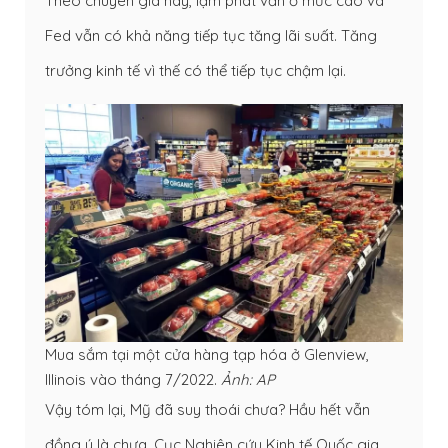
Theo chuyên gia này, lạm phát vẫn ở mức cao và
Fed vẫn có khả năng tiếp tục tăng lãi suất. Tăng
trưởng kinh tế vì thế có thể tiếp tục chậm lại.
Mua sắm tại một cửa hàng tạp hóa ở Glenview,
Illinois vào tháng 7/2022.
Ảnh: AP
Vậy tóm lại, Mỹ đã suy thoái chưa? Hầu hết vẫn
đồng ý là chưa. Cục Nghiên cứu Kinh tế Quốc gia