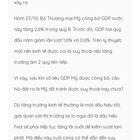
xảy ra.
Hôm 27/10, Bộ Thương mại Mỹ công bố GDP nước
này tăng 2,6% trong quý III. Trước đó, GDP hai quý
đầu năm giảm lần lượt 1,6% và 0,6%. Trên lý thuyết,
một nền kinh tế được coi là suy thoái nếu tăng
trưởng âm 2 quý liên tiếp.
Vì vậy, sau khi số liệu GDP Mỹ được công bố, câu
hỏi đặt ra là Mỹ đã tránh được suy thoái hay chưa?
Dù tăng trưởng kinh tế thường là một dấu hiệu tốt,
giới quan sát thị trường lại lo ngại đó là dấu hiệu
Fed sẽ phải tiếp tục tăng lãi suất để kiểm soát lạm
phát. Mà điều này cuối cùng có thể dẫn đến suy