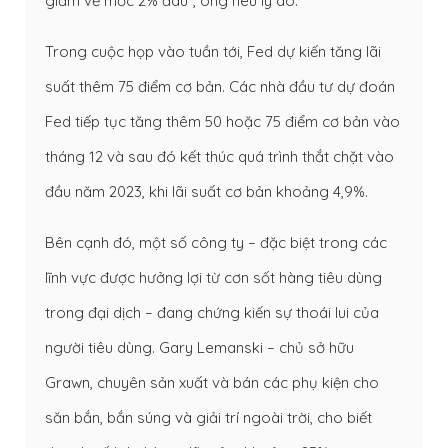
giảm về mốc 2% đâu”, ông nêu lý do.
Trong cuộc họp vào tuần tới, Fed dự kiến tăng lãi
suất thêm 75 điểm cơ bản. Các nhà đầu tư dự đoán
Fed tiếp tục tăng thêm 50 hoặc 75 điểm cơ bản vào
tháng 12 và sau đó kết thúc quá trình thắt chặt vào
đầu năm 2023, khi lãi suất cơ bản khoảng 4,9%.
Bên cạnh đó, một số công ty – đặc biệt trong các
lĩnh vực được hưởng lợi từ cơn sốt hàng tiêu dùng
trong đại dịch – đang chứng kiến sự thoái lui của
người tiêu dùng. Gary Lemanski – chủ sở hữu
Grawn, chuyên sản xuất và bán các phụ kiện cho
săn bắn, bắn súng và giải trí ngoài trời, cho biết