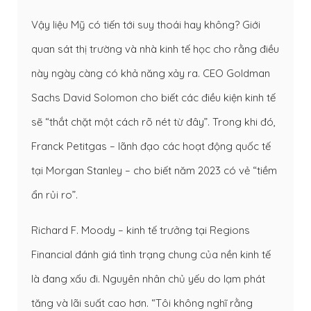
Vậy liệu Mỹ có tiến tới suy thoái hay không? Giới
quan sát thị trường và nhà kinh tế học cho rằng điều
này ngày càng có khả năng xảy ra. CEO Goldman
Sachs David Solomon cho biết các điều kiện kinh tế
sẽ “thắt chặt một cách rõ nét từ đây”. Trong khi đó,
Franck Petitgas – lãnh đạo các hoạt động quốc tế
tại Morgan Stanley – cho biết năm 2023 có vẻ “tiềm
ẩn rủi ro”.
Richard F. Moody – kinh tế trưởng tại Regions
Financial đánh giá tình trạng chung của nền kinh tế
là đang xấu đi. Nguyên nhân chủ yếu do lạm phát
tăng và lãi suất cao hơn. “Tôi không nghĩ rằng