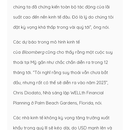
chúng ta đã chứng kiến toàn bộ tác động của lãi
suất cao đến nền kinh tế đâu. Đó là lý do chúng tôi
đặt kỳ vọng khá thấp trong vài quý tới”, ông nói.
Các dự báo trong mô hình kinh tế
của
Bloomberg
cũng cho thấy rằng một cuộc suy
thoái tại Mỹ gần như chắc chắn diễn ra trong 12
tháng tới. “Tôi nghĩ rằng suy thoái vẫn chưa bắt
đầu, nhưng rất có thể sẽ diễn ra vào năm 2023”,
Chris Diodato, Nhà sáng lập WELLth Financial
Planning ở Palm Beach Gardens, Florida, nói.
Các nhà kinh tế không kỳ vọng tăng trưởng xuất
khẩu trong quý III sẽ kéo dài, do USD mạnh lên và