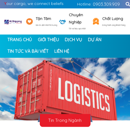
Y
our cargo, we connect beliefs
Hotline:
0903.309.909
Chuyên
Tận Tâm
Chất Lượng
Nghiệp
Giá ổn định nhất thị trường
Đồng hành cùng khách hàng
Tốt và hiệu quả nhất
TRANG CHỦ
GIỚI THIỆU
DỊCH VỤ
DỰ ÁN
TIN TỨC VÀ BÀI VIẾT
LIÊN HỆ
<
>
Tin Trong Ngành