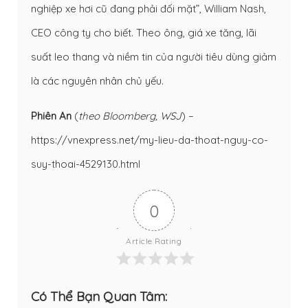
nghiệp xe hơi cũ đang phải đối mặt”, William Nash,
CEO công ty cho biết. Theo ông, giá xe tăng, lãi
suất leo thang và niềm tin của người tiêu dùng giảm
là các nguyên nhân chủ yếu.
Phiên An
(
theo Bloomberg, WSJ
) –
https://vnexpress.net/my-lieu-da-thoat-nguy-co-
suy-thoai-4529130.html
0
Article Rating
Có Thể Bạn Quan Tâm: