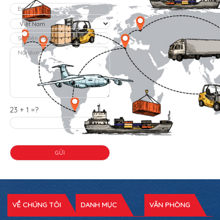
23 + 1 =?
VỀ CHÚNG TÔI
DANH MỤC
VĂN PHÒNG