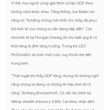
Vì thế, mọi người cũng giải thích số liệu GDP theo
những cách khác nhau. Tổng thống Joe Biden nói
rằng nó “là bằng chứng mới nhất cho thấy đà phục
hồi kinh tế của chúng ta vẫn đang tiếp diễn”. Các
nhà kinh tế tại Morgan Stanley thì cho biết quý III có
khả năng là đỉnh tăng trưởng. Trong khi CEO
McDonald’s dự báo một cuộc suy thoái nhẹ đến
trung bình.
“Thật tuyệt khi thấy GDP tăng, nhưng tôi không nghĩ
rằng chúng ta đang có những tín hiệu kinh tế rõ
ràng”, Brittany Brinckerhoff, Cố vấn tài chính tại
Hilltop Wealth Advisors ở Bắc Carolina, nhận định.