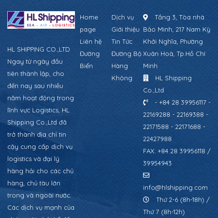
Home
Dịch vụ
Tầng 3, Tòa nhà
page
Giới thiệu
Bảo Minh, 217 Nam Kỳ
Liên hệ
Tin Tức
Khởi Nghĩa, Phường
HL SHIPPING CO.,LTD
Đường
Đường Bộ
Xuân Hoà, Tp.Hồ Chí
Ngay từ ngày đầu
Biển
Hàng
Minh
tiên thành lập, cho
Không
HL Shipping
đến nay sau nhiều
Co.,Ltd
năm hoạt động trong
- +84 28 39956117 -
lĩnh vực Logistics, HL
22169288 - 22169388 -
Shipping Co.,Ltd đã
22171588 - 22171688 -
trở thành địa chỉ tin
22427988
cậy cung cấp dịch vụ
FAX: +84 28 39956118 /
logistics và đại lý
39954943
hàng hải cho các chủ
hàng, chủ tàu lớn
info@hlshipping.com
trong và ngoài nước.
Thứ 2-6 (8h-18h) /
Các dịch vụ mạnh của
Thứ 7 (8h-12h)