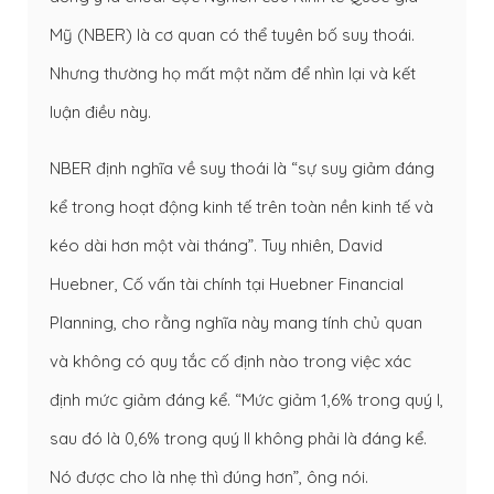
Mỹ (NBER) là cơ quan có thể tuyên bố suy thoái.
Nhưng thường họ mất một năm để nhìn lại và kết
luận điều này.
NBER định nghĩa về suy thoái là “sự suy giảm đáng
kể trong hoạt động kinh tế trên toàn nền kinh tế và
kéo dài hơn một vài tháng”. Tuy nhiên, David
Huebner, Cố vấn tài chính tại Huebner Financial
Planning, cho rằng nghĩa này mang tính chủ quan
và không có quy tắc cố định nào trong việc xác
định mức giảm đáng kể. “Mức giảm 1,6% trong quý I,
sau đó là 0,6% trong quý II không phải là đáng kể.
Nó được cho là nhẹ thì đúng hơn”, ông nói.