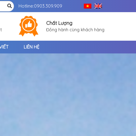
Hotline:
0903.309.909
Chất Lượng
t
Đồng hành cùng khách hàng
VIẾT
LIÊN HỆ